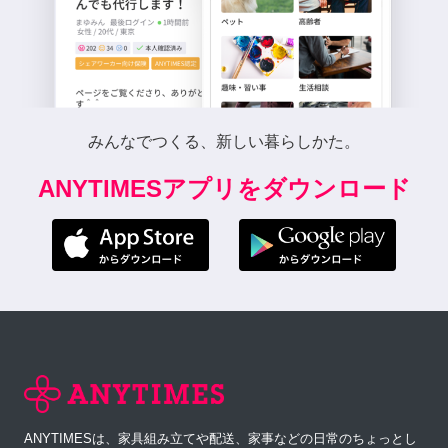
みんなでつくる、新しい暮らしかた。
ANYTIMESアプリをダウンロード
ANYTIMESは、家具組み立てや配送、家事などの日常のちょっとし