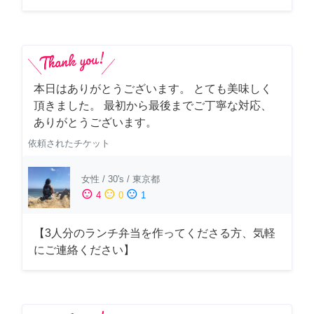
本日はありがとうございます。 とても美味しく
頂きました。 最初から最後までご丁寧な対応、
ありがとうございます。
依頼されたチケット
女性
/
30's
/
東京都
sentiment_satisfied
sentiment_neutral
sentiment_dissatisfied
4
0
1
【3人分のランチ弁当を作ってくださる方、気軽
にご連絡ください】