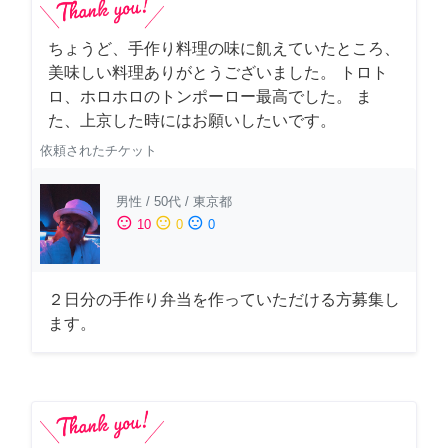
ちょうど、手作り料理の味に飢えていたところ、
美味しい料理ありがとうございました。 トロト
ロ、ホロホロのトンポーロー最高でした。 ま
た、上京した時にはお願いしたいです。
依頼されたチケット
男性
/
50代
/
東京都
sentiment_satisfied
sentiment_neutral
sentiment_dissatisfied
10
0
0
２日分の手作り弁当を作っていただける方募集し
ます。