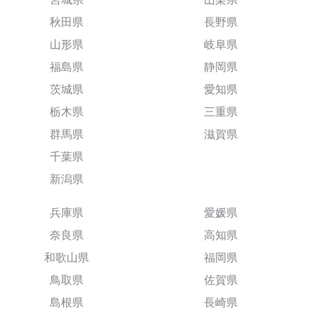
秋田県
長野県
山形県
岐阜県
福島県
静岡県
茨城県
愛知県
栃木県
三重県
群馬県
滋賀県
千葉県
新潟県
兵庫県
愛媛県
奈良県
高知県
和歌山県
福岡県
鳥取県
佐賀県
島根県
長崎県