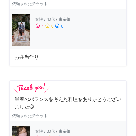
依頼されたチケット
女性
/
40代
/
東京都
sentiment_satisfied
sentiment_neutral
sentiment_dissatisfied
4
0
0
お弁当作り
栄養のバランスを考えた料理をありがとうござい
ました😄
依頼されたチケット
女性
/
30代
/
東京都