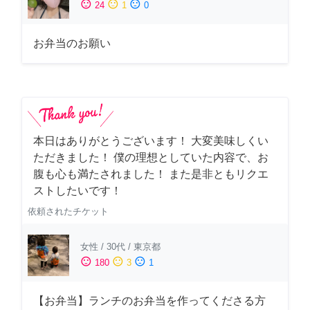
sentiment_satisfied
sentiment_neutral
sentiment_dissatisfied
24
1
0
お弁当のお願い
本日はありがとうございます！ 大変美味しくい
ただきました！ 僕の理想としていた内容で、お
腹も心も満たされました！ また是非ともリクエ
ストしたいです！
依頼されたチケット
女性
/
30代
/
東京都
sentiment_satisfied
sentiment_neutral
sentiment_dissatisfied
180
3
1
【お弁当】ランチのお弁当を作ってくださる方