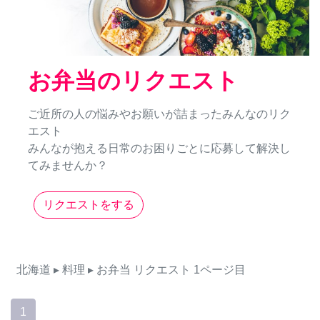
お弁当のリクエスト
ご近所の人の悩みやお願いが詰まったみんなのリク
エスト
みんなが抱える日常のお困りごとに応募して解決し
てみませんか？
リクエストをする
北海道
▸ 料理
▸ お弁当
リクエスト
1ページ目
1