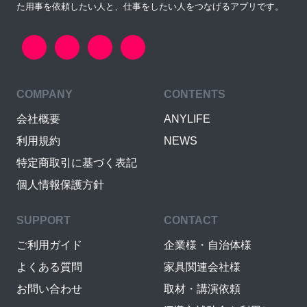
た用事を依頼したい人と、仕事をしたい人をつなげるアプリです。
COMPANY
CONTENTS
会社概要
ANYLIFE
利用規約
NEWS
特定商取引に基づく表記
個人情報保護方針
SUPPORT
CONTACT
ご利用ガイド
企業様・自治体様
よくある質問
家具関連会社様
お問い合わせ
取材・講演依頼