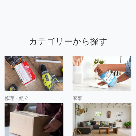
カテゴリーから探す
修理・組立
家事