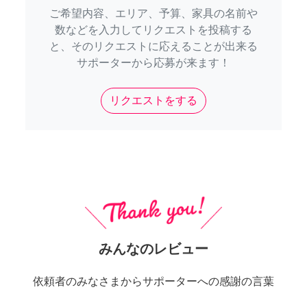
ご希望内容、エリア、予算、家具の名前や
数などを入力してリクエストを投稿する
と、そのリクエストに応えることが出来る
サポーターから応募が来ます！
リクエストをする
みんなのレビュー
依頼者のみなさまからサポーターへの感謝の言葉