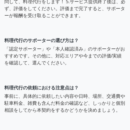
問して、料理代行をします！ 5.サービス提供終了後は、必
ず、評価をしてください。評価まで完了すると、サポータ
ーが報酬を受け取ることができます。
料理代行のサポーターの選び方は？
「認定サポーター」や「本人確認済み」のサポーターがお
すすめです。その他に、対応エリアや今までの評価/実績
を確認して、選んでください。
料理代行の依頼における注意点は？
事前に、具体的に依頼したい内容や日時、場所、交通費や
駐車料金、雑費も含んだ料金の確認など、しっかりと個別
相談をしてから本契約をするかどうかを決めましょう。