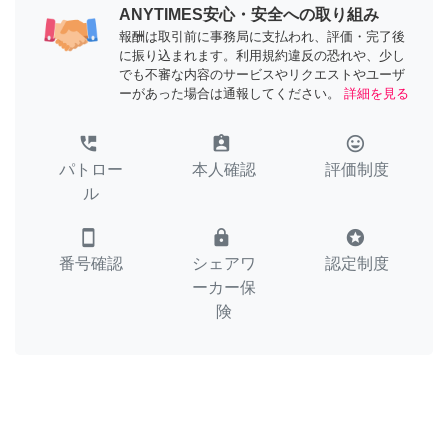
ANYTIMES安心・安全への取り組み
報酬は取引前に事務局に支払われ、評価・完了後
に振り込まれます。利用規約違反の恐れや、少し
でも不審な内容のサービスやリクエストやユーザ
ーがあった場合は通報してください。
詳細を見る
perm_phone_msg
assignment_ind
tag_faces
パトロー
本人確認
評価制度
ル
smartphone
lock
stars
番号確認
シェアワ
認定制度
ーカー保
険