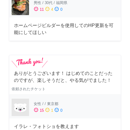
男性
/
30代
/
福岡県
sentiment_satisfied
sentiment_neutral
sentiment_dissatisfied
11
4
0
ホームページビルダーを使用してのHP更新を可
能にしてほしい
ありがとうございます！ はじめてのことだった
のですが、楽しそうだと、やる気がでました！
依頼されたチケット
女性
/
/
東京都
sentiment_satisfied
sentiment_neutral
sentiment_dissatisfied
15
1
0
イラレ・フォトショを教えます