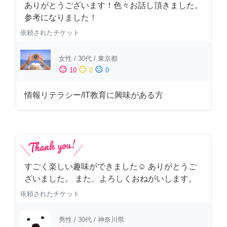
ありがとうございます！色々お話し頂きました。
参考になりました！
依頼されたチケット
女性
/
30代
/
東京都
sentiment_satisfied
sentiment_neutral
sentiment_dissatisfied
10
0
0
情報リテラシー/IT教育に興味がある方
すごく楽しい趣味ができました☺︎ ありがとうご
ざいました。 また、よろしくおねがいします。
依頼されたチケット
男性
/
30代
/
神奈川県