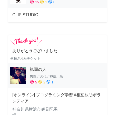
sentiment_satisfied
sentiment_neutral
sentiment_dissatisfied
15
1
0
CLIP STUDIO
ありがとうございました
依頼されたチケット
祇園の人
男性
/
30代
/
神奈川県
sentiment_satisfied
sentiment_neutral
sentiment_dissatisfied
5
2
1
[オンライン] プログラミング学習 #相互扶助ボラ
ンティア
神奈川県横浜市鶴見区馬