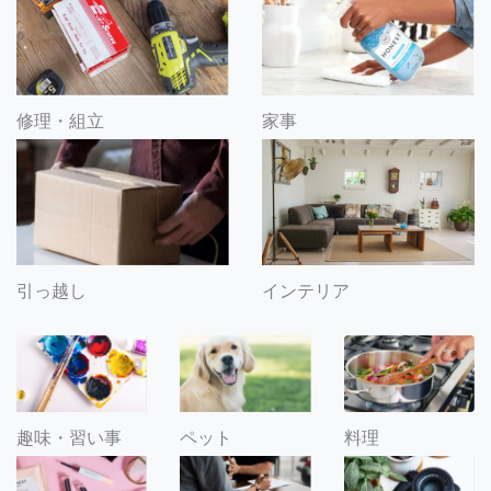
修理・組立
家事
引っ越し
インテリア
趣味・習い事
ペット
料理