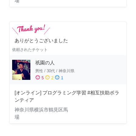
場
ありがとうございました
依頼されたチケット
祇園の人
男性
/
30代
/
神奈川県
sentiment_satisfied
sentiment_neutral
sentiment_dissatisfied
5
2
1
[オンライン] プログラミング学習 #相互扶助ボラ
ンティア
神奈川県横浜市鶴見区馬
場