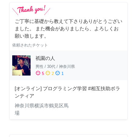
ご丁寧に基礎から教えて下さりありがとうござい
ました。 また機会がありましたら、よろしくお
願い致します。
依頼されたチケット
祇園の人
男性
/
30代
/
神奈川県
sentiment_satisfied
sentiment_neutral
sentiment_dissatisfied
5
2
1
[オンライン] プログラミング学習 #相互扶助ボラ
ンティア
神奈川県横浜市鶴見区馬
場