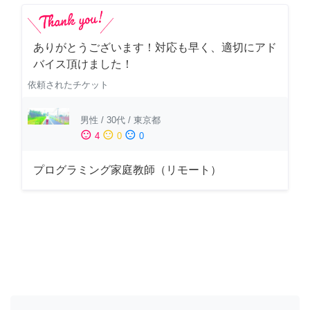
ありがとうございます！対応も早く、適切にアド
バイス頂けました！
依頼されたチケット
男性
/
30代
/
東京都
sentiment_satisfied
sentiment_neutral
sentiment_dissatisfied
4
0
0
プログラミング家庭教師（リモート）