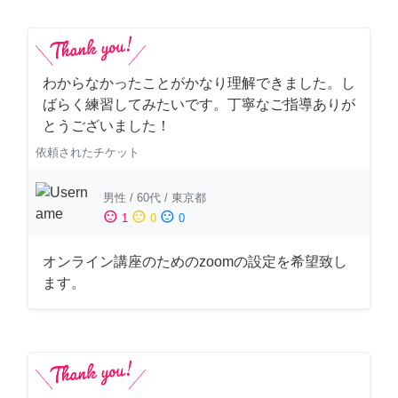
わからなかったことがかなり理解できました。し
ばらく練習してみたいです。丁寧なご指導ありが
とうございました！
依頼されたチケット
男性
/
60代
/
東京都
sentiment_satisfied
sentiment_neutral
sentiment_dissatisfied
1
0
0
オンライン講座のためのzoomの設定を希望致し
ます。