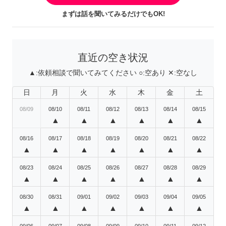
まずは話を聞いてみるだけでもOK!
直近の空き状況
▲:
依頼相談で聞いてみてください
○:
空あり
✕:
空なし
日
月
火
水
木
金
土
08/09
08/10
08/11
08/12
08/13
08/14
08/15
▲
▲
▲
▲
▲
▲
08/16
08/17
08/18
08/19
08/20
08/21
08/22
▲
▲
▲
▲
▲
▲
▲
08/23
08/24
08/25
08/26
08/27
08/28
08/29
▲
▲
▲
▲
▲
▲
▲
08/30
08/31
09/01
09/02
09/03
09/04
09/05
▲
▲
▲
▲
▲
▲
▲
09/06
09/07
09/08
09/09
09/10
09/11
09/12