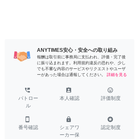
ANYTIMES安心・安全への取り組み
報酬は取引前に事務局に支払われ、評価・完了後
に振り込まれます。利用規約違反の恐れや、少し
でも不審な内容のサービスやリクエストやユーザ
ーがあった場合は通報してください。
詳細を見る
perm_phone_msg
assignment_ind
tag_faces
パトロー
本人確認
評価制度
ル
smartphone
lock
stars
番号確認
シェアワ
認定制度
ーカー保