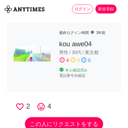
more_horiz
全て
修理・組立
家事
ログイン
新規登録
fiber_manual_record
最終ログイン時間
3年前
kou awe04
男性
/
30代
/
東京都
sentiment_satisfied
sentiment_neutral
sentiment_dissatisfied
4
0
0
check_circle
本人確認済み
電話番号未確認
favorite_border
2
tag_faces
4
この人にリクエストをする