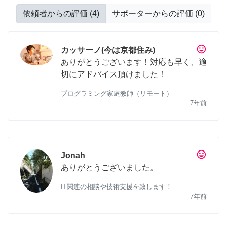
依頼者からの評価
(
4
)
サポーターからの評価
(
0
)
tag_faces
カッサーノ(今は京都住み)
ありがとうございます！対応も早く、適
切にアドバイス頂けました！
プログラミング家庭教師（リモート）
7年前
tag_faces
Jonah
ありがとうございました。
IT関連の相談や技術支援を致します！
7年前