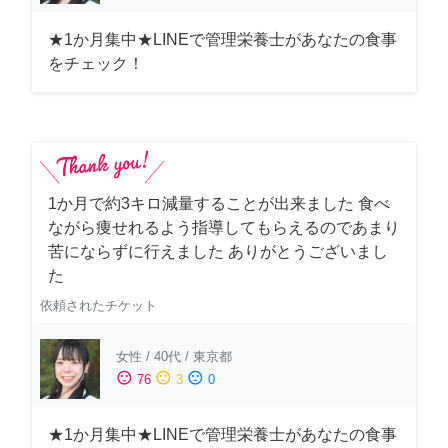
★1か月集中★LINEで管理栄養士があなたの食事
をチェック！
1か月で約3キロ減量することが出来ました 食べ
ながら痩せれるよう指導してもらえるのであまり
苦にならずに行えました ありがとうございまし
た
依頼されたチケット
女性
/
40代
/
東京都
sentiment_satisfied
sentiment_neutral
sentiment_dissatisfied
76
3
0
★1か月集中★LINEで管理栄養士があなたの食事