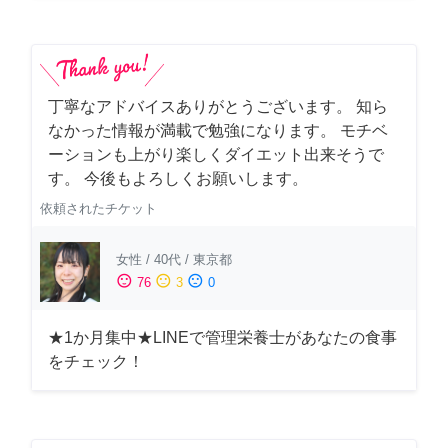
丁寧なアドバイスありがとうございます。 知ら
なかった情報が満載で勉強になります。 モチベ
ーションも上がり楽しくダイエット出来そうで
す。 今後もよろしくお願いします。
依頼されたチケット
女性
/
40代
/
東京都
sentiment_satisfied
sentiment_neutral
sentiment_dissatisfied
76
3
0
★1か月集中★LINEで管理栄養士があなたの食事
をチェック！