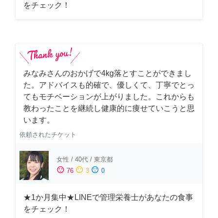
をチェック！
みなみさんのおかげで4kg落とすことができまし
た。アドバイスも的確で、優しくて、丁寧でとっ
てもモチベーションが上がりました。これからも
教わったことを継続し健康的に痩せていこうと思
います。
依頼されたチケット
女性
/
40代
/
東京都
sentiment_satisfied
sentiment_neutral
sentiment_dissatisfied
76
3
0
★1か月集中★LINEで管理栄養士があなたの食事
をチェック！