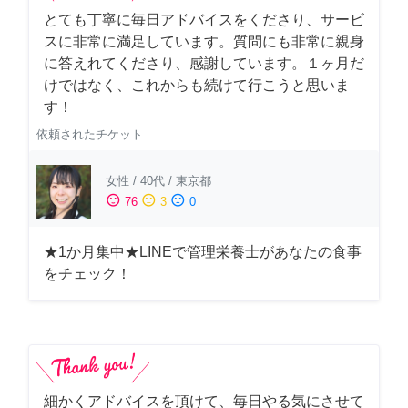
とても丁寧に毎日アドバイスをくださり、サービ
スに非常に満足しています。質問にも非常に親身
に答えれてくださり、感謝しています。１ヶ月だ
けではなく、これからも続けて行こうと思いま
す！
依頼されたチケット
女性
/
40代
/
東京都
sentiment_satisfied
sentiment_neutral
sentiment_dissatisfied
76
3
0
★1か月集中★LINEで管理栄養士があなたの食事
をチェック！
細かくアドバイスを頂けて、毎日やる気にさせて