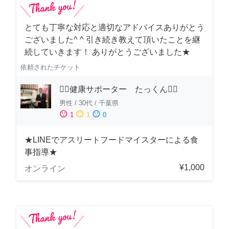
とても丁寧な対応と適切なアドバイスありがとう
ございました^ ^ 引き続き教えて頂いたことを継
続していきます！ ありがとうございました★
依頼されたチケット
🏋️‍♂️健康サポーター たっくん🏋️‍♂️
男性
/
30代
/
千葉県
sentiment_satisfied
sentiment_neutral
sentiment_dissatisfied
1
1
0
★LINEでアスリートフードマイスターによる食
事指導★
¥1,000
オンライン