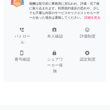
報酬は取引前に事務局に支払われ、評価・完了後
に振り込まれます。利用規約違反の恐れや、少し
でも不審な内容のサービスやリクエストやユーザ
ーがあった場合は通報してください。
詳細を見る
perm_phone_msg
assignment_ind
tag_faces
パトロー
本人確認
評価制度
ル
smartphone
lock
stars
番号確認
シェアワ
認定制度
ーカー保
険