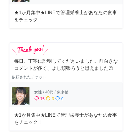
★1か月集中★LINEで管理栄養士があなたの食事
をチェック！
毎日、丁寧に説明してくださいました。前向きな
コメントが多く、よし頑張ろうと思えました😊
依頼されたチケット
女性
/
40代
/
東京都
sentiment_satisfied
sentiment_neutral
sentiment_dissatisfied
76
3
0
★1か月集中★LINEで管理栄養士があなたの食事
をチェック！