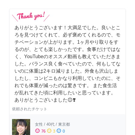
ありがとうございます！大満足でした。良いとこ
ろを見つけてくれて、必ず褒めてくれるので、モ
チベーションが上がります。1ヶ月やり取りをす
るのが、とても楽しかったです。食事だけではな
く、YouTubeのオススメ動画も教えていただきま
した。バランス良く食べていたので、何もしてな
いのに体重は2キロ減りました。外食も沢山しま
したし、コンビニもかなり利用していたのに、そ
れでも体重が減ったのは驚きです。 また食生活
が乱れてきた頃に利用したいと思っています。
ありがとうございました😊❣️
依頼されたチケット
女性
/
40代
/
東京都
sentiment_satisfied
sentiment_neutral
sentiment_dissatisfied
76
3
0