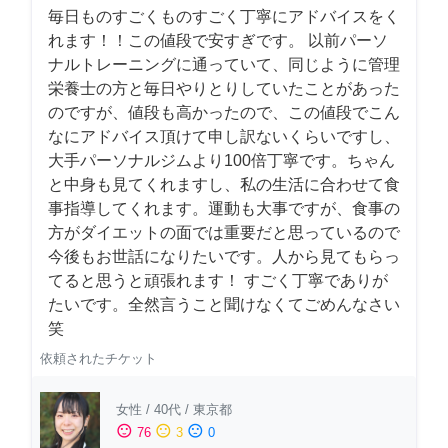
毎日ものすごくものすごく丁寧にアドバイスをく
れます！！この値段で安すぎです。 以前パーソ
ナルトレーニングに通っていて、同じように管理
栄養士の方と毎日やりとりしていたことがあった
のですが、値段も高かったので、この値段でこん
なにアドバイス頂けて申し訳ないくらいですし、
大手パーソナルジムより100倍丁寧です。ちゃん
と中身も見てくれますし、私の生活に合わせて食
事指導してくれます。運動も大事ですが、食事の
方がダイエットの面では重要だと思っているので
今後もお世話になりたいです。人から見てもらっ
てると思うと頑張れます！ すごく丁寧でありが
たいです。全然言うこと聞けなくてごめんなさい
笑
依頼されたチケット
女性
/
40代
/
東京都
sentiment_satisfied
sentiment_neutral
sentiment_dissatisfied
76
3
0