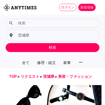
ログイン
新規登録
search
place
検索
more_horiz
全て
修理・組立
家事
TOP
▸
リクエスト
▸
茨城県
▸
美容・ファッション