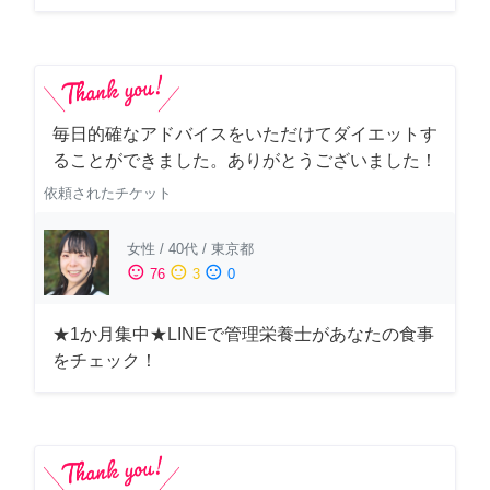
毎日的確なアドバイスをいただけてダイエットす
ることができました。ありがとうございました！
依頼されたチケット
女性
/
40代
/
東京都
sentiment_satisfied
sentiment_neutral
sentiment_dissatisfied
76
3
0
★1か月集中★LINEで管理栄養士があなたの食事
をチェック！