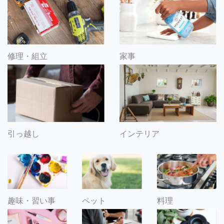
修理・組立
家事
引っ越し
インテリア
趣味・習い事
ペット
料理