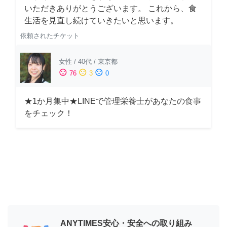
いただきありがとうございます。 これから、食
生活を見直し続けていきたいと思います。
依頼されたチケット
女性
/
40代
/
東京都
sentiment_satisfied
sentiment_neutral
sentiment_dissatisfied
76
3
0
★1か月集中★LINEで管理栄養士があなたの食事
をチェック！
ANYTIMES安心・安全への取り組み