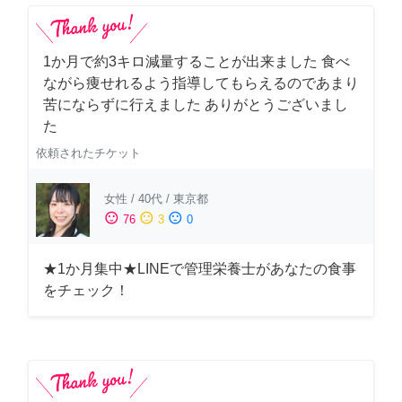
1か月で約3キロ減量することが出来ました 食べ
ながら痩せれるよう指導してもらえるのであまり
苦にならずに行えました ありがとうございまし
た
依頼されたチケット
女性
/
40代
/
東京都
sentiment_satisfied
sentiment_neutral
sentiment_dissatisfied
76
3
0
★1か月集中★LINEで管理栄養士があなたの食事
をチェック！