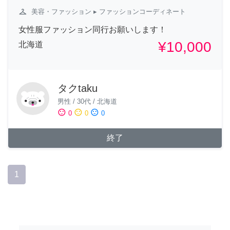
checkroom
美容・ファッション
▸ ファッションコーディネート
女性服ファッション同行お願いします！
¥10,000
北海道
タクtaku
男性
/
30代
/
北海道
sentiment_satisfied
sentiment_neutral
sentiment_dissatisfied
0
0
0
終了
1