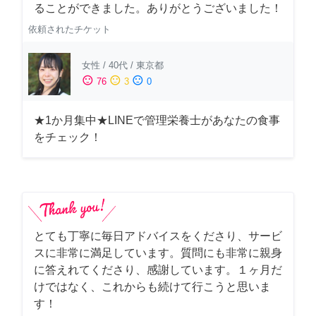
ることができました。ありがとうございました！
依頼されたチケット
女性
/
40代
/
東京都
sentiment_satisfied
sentiment_neutral
sentiment_dissatisfied
76
3
0
★1か月集中★LINEで管理栄養士があなたの食事
をチェック！
とても丁寧に毎日アドバイスをくださり、サービ
スに非常に満足しています。質問にも非常に親身
に答えれてくださり、感謝しています。１ヶ月だ
けではなく、これからも続けて行こうと思いま
す！