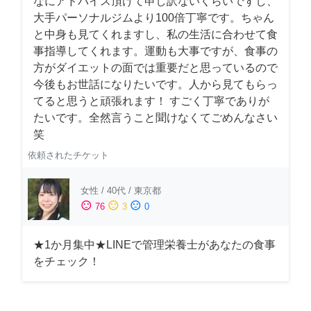
なにアドバイス頂けて申し訳ないくらいですし、
大手パーソナルジムより100倍丁寧です。ちゃん
と中身も見てくれますし、私の生活に合わせて食
事指導してくれます。運動も大事ですが、食事の
方がダイエットの面では重要だと思っているので
今後もお世話になりたいです。人から見てもらっ
てると思うと頑張れます！ すごく丁寧でありが
たいです。全然言うこと聞けなくてごめんなさい
笑
依頼されたチケット
女性
/
40代
/
東京都
sentiment_satisfied
sentiment_neutral
sentiment_dissatisfied
76
3
0
★1か月集中★LINEで管理栄養士があなたの食事
をチェック！