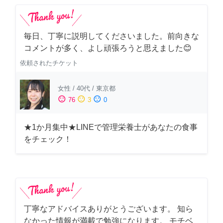
毎日、丁寧に説明してくださいました。前向きな
コメントが多く、よし頑張ろうと思えました😊
依頼されたチケット
女性
/
40代
/
東京都
sentiment_satisfied
sentiment_neutral
sentiment_dissatisfied
76
3
0
★1か月集中★LINEで管理栄養士があなたの食事
をチェック！
丁寧なアドバイスありがとうございます。 知ら
なかった情報が満載で勉強になります。 モチベ