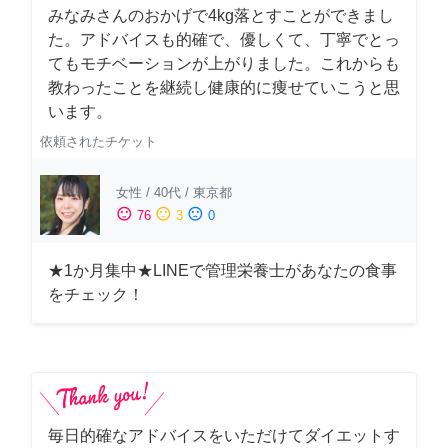
みなみさんのおかげで4kg落とすことができまし
た。アドバイスも的確で、優しくて、丁寧でとっ
てもモチベーションが上がりました。これからも
教わったことを継続し健康的に痩せていこうと思
います。
依頼されたチケット
女性
/
40代
/
東京都
sentiment_satisfied
sentiment_neutral
sentiment_dissatisfied
76
3
0
★1か月集中★LINEで管理栄養士があなたの食事
をチェック！
毎日的確なアドバイスをいただけてダイエットす