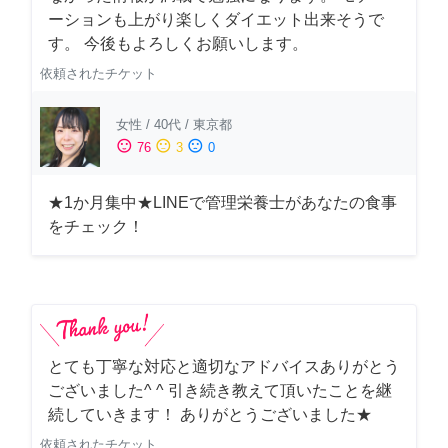
ーションも上がり楽しくダイエット出来そうで
す。 今後もよろしくお願いします。
依頼されたチケット
女性
/
40代
/
東京都
sentiment_satisfied
sentiment_neutral
sentiment_dissatisfied
76
3
0
★1か月集中★LINEで管理栄養士があなたの食事
をチェック！
とても丁寧な対応と適切なアドバイスありがとう
ございました^ ^ 引き続き教えて頂いたことを継
続していきます！ ありがとうございました★
依頼されたチケット