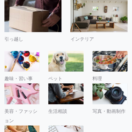
引っ越し
インテリア
趣味・習い事
ペット
料理
美容・ファッシ
生活相談
写真・動画制作
ョン