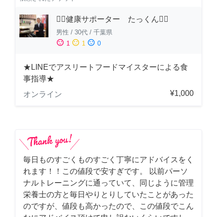
🏋️‍♂️健康サポーター たっくん🏋️‍♂️
男性
/
30代
/
千葉県
sentiment_satisfied
sentiment_neutral
sentiment_dissatisfied
1
1
0
★LINEでアスリートフードマイスターによる食
事指導★
¥1,000
オンライン
毎日ものすごくものすごく丁寧にアドバイスをく
れます！！この値段で安すぎです。 以前パーソ
ナルトレーニングに通っていて、同じように管理
栄養士の方と毎日やりとりしていたことがあった
のですが、値段も高かったので、この値段でこん