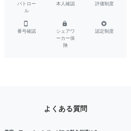
パトロー
本人確認
評価制度
ル
smartphone
lock
stars
番号確認
シェアワ
認定制度
ーカー保
険
よくある質問