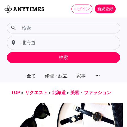
ログイン
新規登録
search
place
検索
more_horiz
全て
修理・組立
家事
TOP
▸
リクエスト
▸
北海道
▸
美容・ファッション