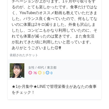
チベーションが上がります。1ヶ月やり取りをす
るのが、とても楽しかったです。食事だけではな
く、YouTubeのオススメ動画も教えていただきま
した。バランス良く食べていたので、何もしてな
いのに体重は2キロ減りました。外食も沢山しま
したし、コンビニもかなり利用していたのに、そ
れでも体重が減ったのは驚きです。 また食生活
が乱れてきた頃に利用したいと思っています。
ありがとうございました😊❣️
依頼されたチケット
女性
/
40代
/
東京都
sentiment_satisfied
sentiment_neutral
sentiment_dissatisfied
76
3
0
★1か月集中★LINEで管理栄養士があなたの食事
をチェック！