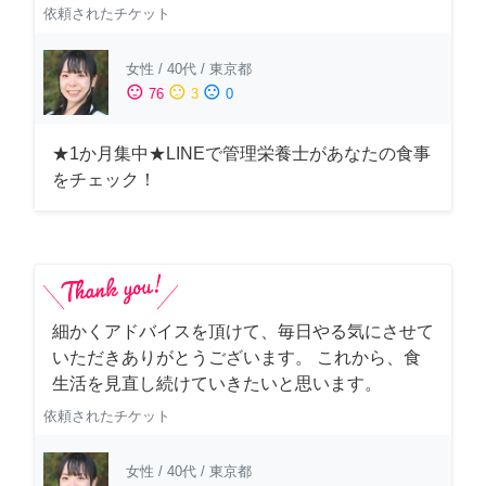
依頼されたチケット
女性
/
40代
/
東京都
sentiment_satisfied
sentiment_neutral
sentiment_dissatisfied
76
3
0
★1か月集中★LINEで管理栄養士があなたの食事
をチェック！
細かくアドバイスを頂けて、毎日やる気にさせて
いただきありがとうございます。 これから、食
生活を見直し続けていきたいと思います。
依頼されたチケット
女性
/
40代
/
東京都