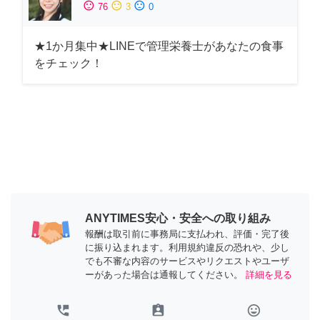
sentiment_satisfied
sentiment_neutral
sentiment_dissatisfied
76
3
0
★1か月集中★LINEで管理栄養士があなたの食事
をチェック！
ANYTIMES安心・安全への取り組み
報酬は取引前に事務局に支払われ、評価・完了後
に振り込まれます。利用規約違反の恐れや、少し
でも不審な内容のサービスやリクエストやユーザ
ーがあった場合は通報してください。
詳細を見る
perm_phone_msg
assignment_ind
tag_faces