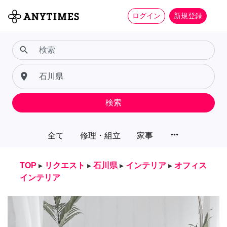
ログイン
新規登録
search
place
検索
more_horiz
全て
修理・組立
家事
TOP
▸
リクエスト
▸
石川県
▸
インテリア
▸
オフィス
インテリア