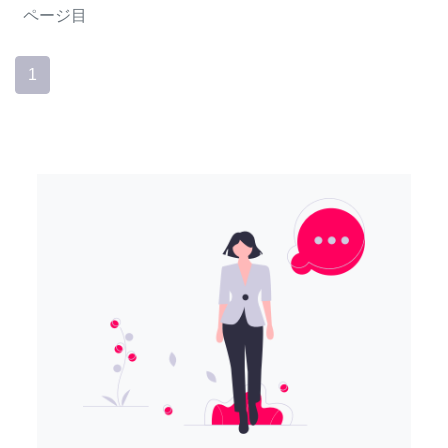
ページ目
1