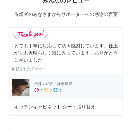
みんなのレビュー
依頼者のみなさまからサポーターへの感謝の言葉
とても丁寧に対応して頂き感謝しています。仕上
がりも素晴らしく気に入っています。ありがとう
ございました。
依頼されたチケット
男性
/
40代
/
神奈川県
sentiment_satisfied
sentiment_neutral
sentiment_dissatisfied
4
0
1
キッチンキャビネット シート張り替え