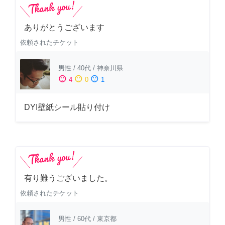
ありがとうございます
依頼されたチケット
男性
/
40代
/
神奈川県
sentiment_satisfied
sentiment_neutral
sentiment_dissatisfied
4
0
1
DYI壁紙シール貼り付け
有り難うございました。
依頼されたチケット
男性
/
60代
/
東京都