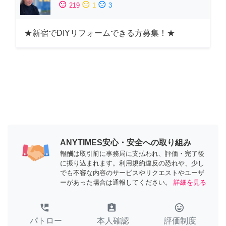
sentiment_satisfied
sentiment_neutral
sentiment_dissatisfied
219
1
3
★新宿でDIYリフォームできる方募集！★
ANYTIMES安心・安全への取り組み
報酬は取引前に事務局に支払われ、評価・完了後
に振り込まれます。利用規約違反の恐れや、少し
でも不審な内容のサービスやリクエストやユーザ
ーがあった場合は通報してください。
詳細を見る
perm_phone_msg
assignment_ind
tag_faces
パトロー
本人確認
評価制度