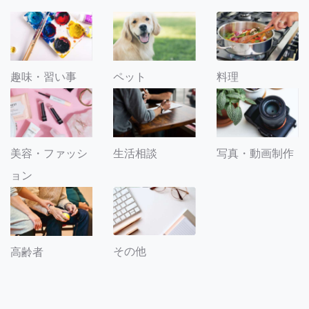
趣味・習い事
ペット
料理
美容・ファッシ
生活相談
写真・動画制作
ョン
その他
高齢者