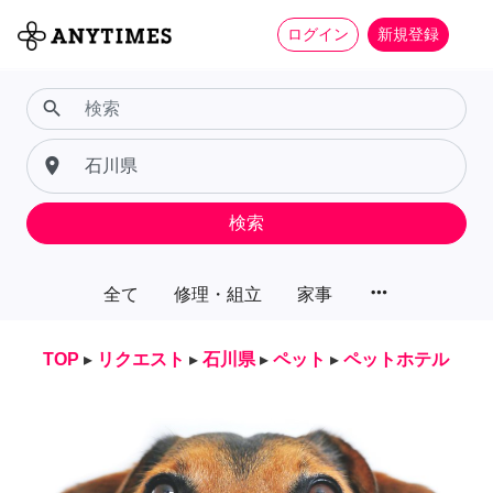
ログイン
新規登録
search
place
検索
more_horiz
全て
修理・組立
家事
TOP
▸
リクエスト
▸
石川県
▸
ペット
▸
ペットホテル