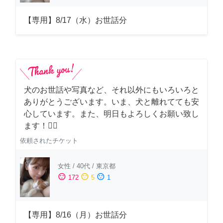
【専用】8/17（水）お世話分
犬のお世話や写真など、それ以外にもいろいろと
ありがとうございます。いま、犬と離れてても安
心しています。また、明日もよろしくお願い致し
ます！🙇‍♂️
依頼されたチケット
女性
/
40代
/
東京都
sentiment_satisfied
sentiment_neutral
sentiment_dissatisfied
172
5
1
【専用】8/16（月）お世話分