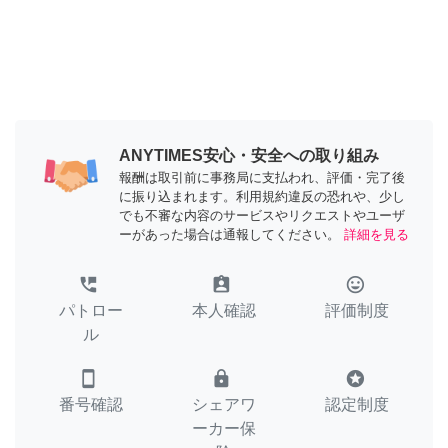
ANYTIMES安心・安全への取り組み
報酬は取引前に事務局に支払われ、評価・完了後
に振り込まれます。利用規約違反の恐れや、少し
でも不審な内容のサービスやリクエストやユーザ
ーがあった場合は通報してください。
詳細を見る
perm_phone_msg
assignment_ind
tag_faces
パトロー
本人確認
評価制度
ル
smartphone
lock
stars
番号確認
シェアワ
認定制度
ーカー保