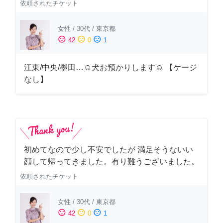
依頼されたチケット
女性
/
30代
/
東京都
sentiment_satisfied
sentiment_neutral
sentiment_dissatisfied
42
0
1
江東/中央/墨田…☺︎犬お預かりします☺︎ 【ケージ
なし】
初めてなので少し不安でしたが 満足そうないい
顔して帰ってきました。有り難うございました。
依頼されたチケット
女性
/
30代
/
東京都
sentiment_satisfied
sentiment_neutral
sentiment_dissatisfied
42
0
1