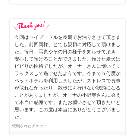
今回はトイプードルを長期でお泊りさせて頂きま
した。前回同様、とても親切に対応して頂けまし
た。毎日、写真やその日の様子を知らせて頂き、
安心して預けることができました。預けた愛犬は
ビビりの性格でしたが、オーナーさんに懐いてリ
ラックスして過ごせたようです。今までｈ何度か
ペットホテルを利用しましたが、ストレスで食事
が取れなかったり、散歩にも行けない状態になる
ことがありましたが、オーナの小野寺さんに会え
て本当に感謝です。またお願いさせて頂きたいと
思います。この度は本当にありがとうございまし
た。
依頼されたチケット