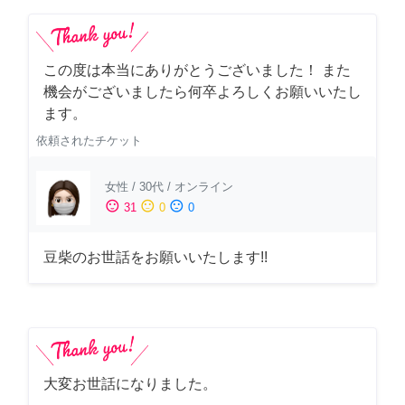
この度は本当にありがとうございました！ また
機会がございましたら何卒よろしくお願いいたし
ます。
依頼されたチケット
女性
/
30代
/
オンライン
sentiment_satisfied
sentiment_neutral
sentiment_dissatisfied
31
0
0
豆柴のお世話をお願いいたします!!
大変お世話になりました。