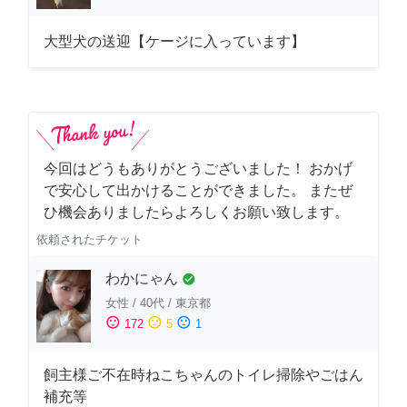
大型犬の送迎【ケージに入っています】
今回はどうもありがとうございました！ おかげ
で安心して出かけることができました。 またぜ
ひ機会ありましたらよろしくお願い致します。
依頼されたチケット
わかにゃん
check_circle
女性
/
40代
/
東京都
sentiment_satisfied
sentiment_neutral
sentiment_dissatisfied
172
5
1
飼主様ご不在時ねこちゃんのトイレ掃除やごはん
補充等