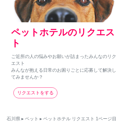
ペットホテルのリクエス
ト
ご近所の人の悩みやお願いが詰まったみんなのリク
エスト
みんなが抱える日常のお困りごとに応募して解決し
てみませんか？
リクエストをする
石川県
▸ ペット
▸ ペットホテル
リクエスト
1ページ目