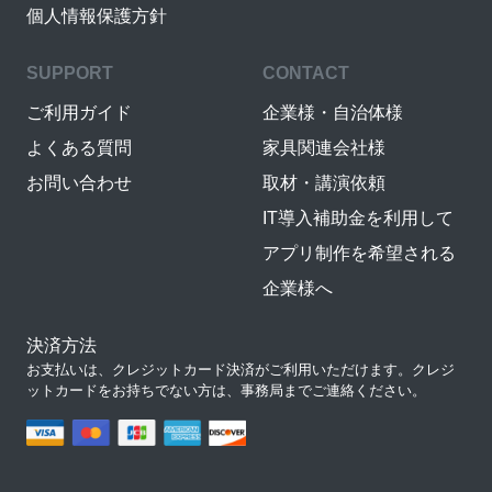
個人情報保護方針
SUPPORT
CONTACT
ご利用ガイド
企業様・自治体様
よくある質問
家具関連会社様
お問い合わせ
取材・講演依頼
IT導入補助金を利用して
アプリ制作を希望される
企業様へ
決済方法
お支払いは、クレジットカード決済がご利用いただけます。クレジ
ットカードをお持ちでない方は、事務局までご連絡ください。