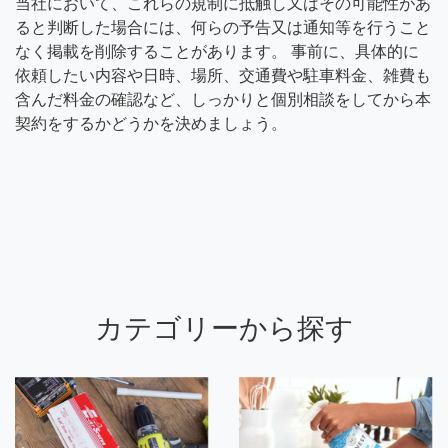
当社において、これらの規制に抵触し又はその可能性があ
ると判断した場合には、何らの予告又は通知等を行うこと
なく掲載を削除することがあります。 事前に、具体的に
依頼したい内容や日時、場所、交通費や駐車料金、雑費も
含んだ料金の確認など、しっかりと個別相談をしてから本
契約をするかどうかを決めましょう。
カテゴリーから探す