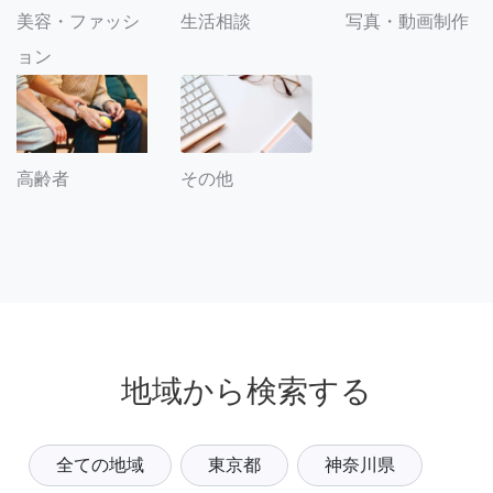
美容・ファッシ
生活相談
写真・動画制作
ョン
その他
高齢者
地域から検索する
全ての地域
東京都
神奈川県