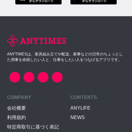
ANYTIMESは、家具組み立てや配送、家事などの日常のちょっとし
た用事を依頼したい人と、仕事をしたい人をつなげるアプリです。
COMPANY
CONTENTS
会社概要
ANYLIFE
利用規約
NEWS
特定商取引に基づく表記