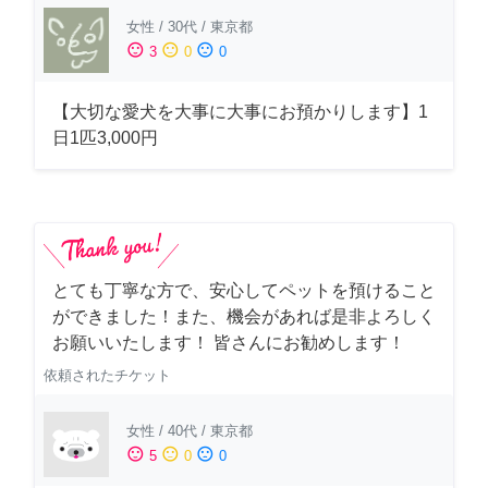
女性
/
30代
/
東京都
sentiment_satisfied
sentiment_neutral
sentiment_dissatisfied
3
0
0
【大切な愛犬を大事に大事にお預かりします】1
日1匹3,000円
とても丁寧な方で、安心してペットを預けること
ができました！また、機会があれば是非よろしく
お願いいたします！ 皆さんにお勧めします！
依頼されたチケット
女性
/
40代
/
東京都
sentiment_satisfied
sentiment_neutral
sentiment_dissatisfied
5
0
0