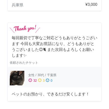
¥3,000
兵庫県
毎回親切で丁寧なご対応どうもありがとうござい
ます 今回も大変お世話になり、どうもありがと
うございました😊🐈 また次回もよろしくお願い
します✨
依頼されたチケット
女性
/
30代
/
千葉県
sentiment_satisfied
sentiment_neutral
sentiment_dissatisfied
32
3
0
ペットのお預かり、できるだけ安くします！