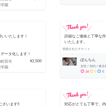
川学園
願いいたします！
詳細なご連絡と丁寧な作
いたします。
依頼されたチケット
をデータ化します！
ぽんちん
¥2,500
都町田市
女性
/
30代
/
東京
川学園
sentiment_satisfied
sentiment_neutral
sentiment_dissatisfied
14
0
0
ざいます‼️
対応がとても丁寧で、内