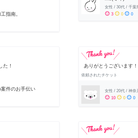
女性
/
30代
/
千葉
sentiment_satisfied
sentiment_neutral
sentiment_dissatisfied
加工指南。
3
0
0
した！
ありがとうございます！
依頼されたチケット
の案件のお手伝い
女性
/
20代
/
神奈
sentiment_satisfied
sentiment_neutral
sentiment_dissatisfied
10
0
0