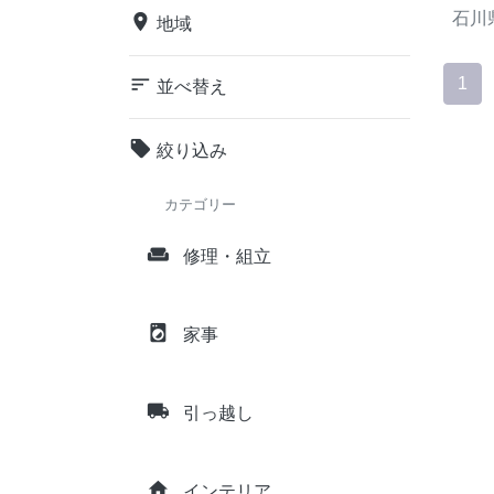
石川
place
地域
sort
1
並べ替え
local_offer
絞り込み
カテゴリー
weekend
修理・組立
local_laundry_service
家事
local_shipping
引っ越し
home
インテリア