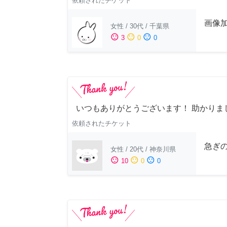
依頼されたチケット
画像
女性
/
30代
/
千葉県
sentiment_satisfied
sentiment_neutral
sentiment_dissatisfied
3
0
0
いつもありがとうございます！ 助かりま
依頼されたチケット
急ぎ
女性
/
20代
/
神奈川県
sentiment_satisfied
sentiment_neutral
sentiment_dissatisfied
10
0
0