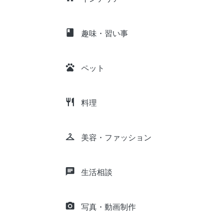
class
趣味・習い事
pets
ペット
restaurant
料理
checkroom
美容・ファッション
chat
生活相談
camera_alt
写真・動画制作