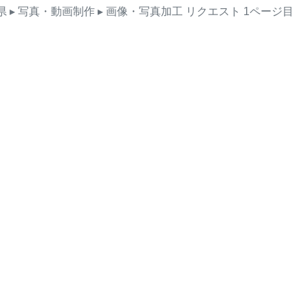
県
▸ 写真・動画制作
▸ 画像・写真加工
リクエスト
1ページ目