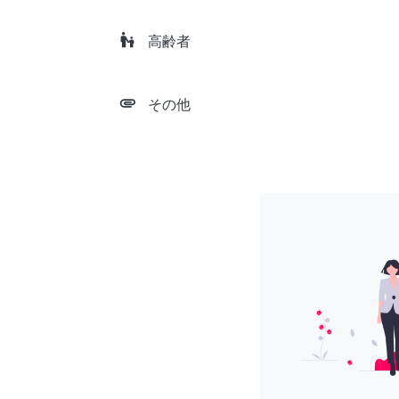
escalator_warning
高齢者
attachment
その他