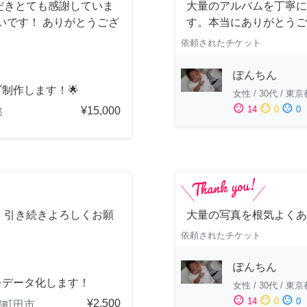
だきとても感謝していま
大量のアルバムを丁寧に
いです！ ありがとうござ
す。本当にありがとうご
依頼されたチケット
ぽんちん
ゴ制作します！🌟
女性
/
30代
/
東京
sentiment_satisfied
sentiment_neutral
sentiment_dissatisfied
14
0
0
¥15,000
都
。引き続きよろしくお願
大量の写真を根気よくあ
依頼されたチケット
ぽんちん
をデータ化します！
女性
/
30代
/
東京
sentiment_satisfied
sentiment_neutral
sentiment_dissatisfied
14
0
0
¥2,500
都町田市