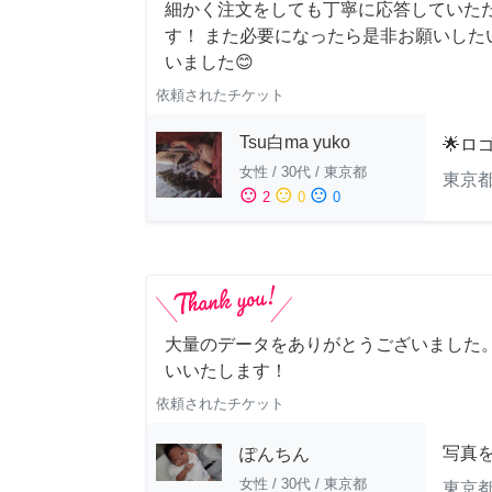
細かく注文をしても丁寧に応答していた
す！ また必要になったら是非お願いした
いました😊
依頼されたチケット
Tsu白ma yuko
🌟ロ
女性
/
30代
/
東京都
東京
sentiment_satisfied
sentiment_neutral
sentiment_dissatisfied
2
0
0
大量のデータをありがとうございました
いいたします！
依頼されたチケット
写真
ぽんちん
女性
/
30代
/
東京都
東京