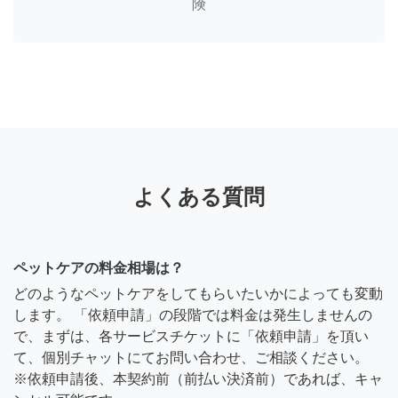
険
よくある質問
ペットケアの料金相場は？
どのようなペットケアをしてもらいたいかによっても変動
します。 「依頼申請」の段階では料金は発生しませんの
で、まずは、各サービスチケットに「依頼申請」を頂い
て、個別チャットにてお問い合わせ、ご相談ください。
※依頼申請後、本契約前（前払い決済前）であれば、キャ