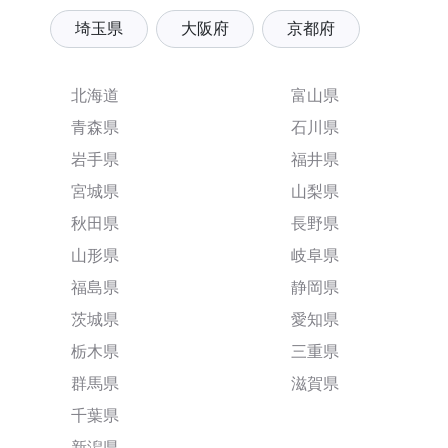
埼玉県
大阪府
京都府
北海道
富山県
青森県
石川県
岩手県
福井県
宮城県
山梨県
秋田県
長野県
山形県
岐阜県
福島県
静岡県
茨城県
愛知県
栃木県
三重県
群馬県
滋賀県
千葉県
新潟県