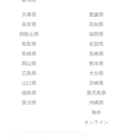
兵庫県
愛媛県
奈良県
高知県
和歌山県
福岡県
鳥取県
佐賀県
島根県
長崎県
岡山県
熊本県
広島県
大分県
山口県
宮崎県
徳島県
鹿児島県
香川県
沖縄県
海外
オンライン