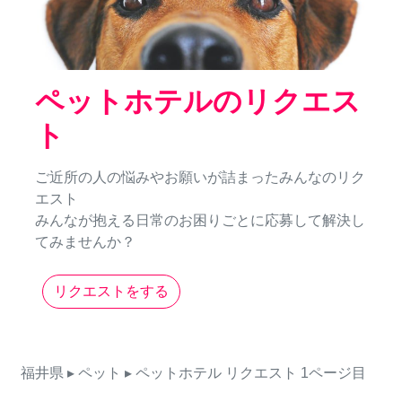
ペットホテルのリクエス
ト
ご近所の人の悩みやお願いが詰まったみんなのリク
エスト
みんなが抱える日常のお困りごとに応募して解決し
てみませんか？
リクエストをする
福井県
▸ ペット
▸ ペットホテル
リクエスト
1ページ目