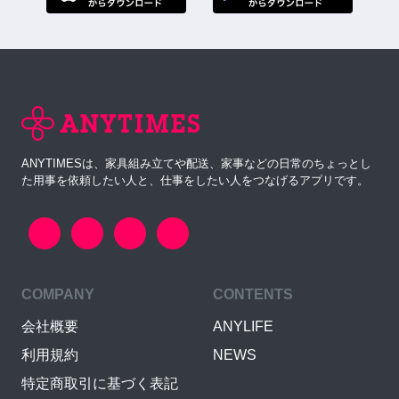
ANYTIMESは、家具組み立てや配送、家事などの日常のちょっとし
た用事を依頼したい人と、仕事をしたい人をつなげるアプリです。
COMPANY
CONTENTS
会社概要
ANYLIFE
利用規約
NEWS
特定商取引に基づく表記