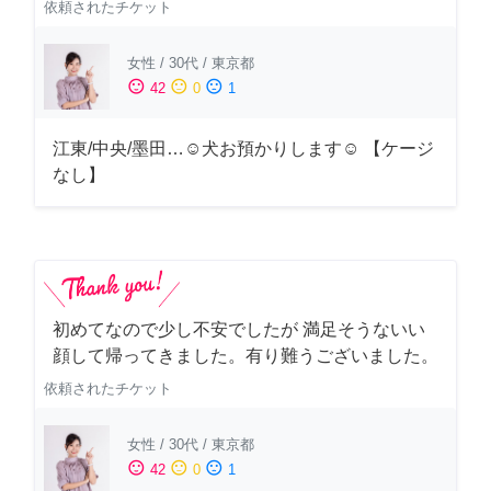
依頼されたチケット
女性
/
30代
/
東京都
sentiment_satisfied
sentiment_neutral
sentiment_dissatisfied
42
0
1
江東/中央/墨田…☺︎犬お預かりします☺︎ 【ケージ
なし】
初めてなので少し不安でしたが 満足そうないい
顔して帰ってきました。有り難うございました。
依頼されたチケット
女性
/
30代
/
東京都
sentiment_satisfied
sentiment_neutral
sentiment_dissatisfied
42
0
1