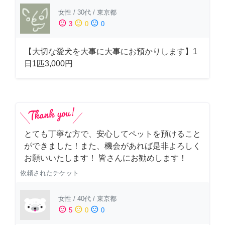
女性
/
30代
/
東京都
sentiment_satisfied
sentiment_neutral
sentiment_dissatisfied
3
0
0
【大切な愛犬を大事に大事にお預かりします】1
日1匹3,000円
とても丁寧な方で、安心してペットを預けること
ができました！また、機会があれば是非よろしく
お願いいたします！ 皆さんにお勧めします！
依頼されたチケット
女性
/
40代
/
東京都
sentiment_satisfied
sentiment_neutral
sentiment_dissatisfied
5
0
0