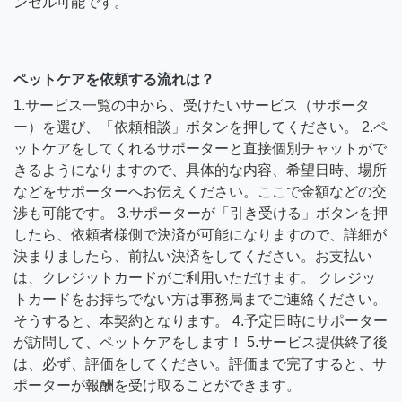
ンセル可能です。
ペットケアを依頼する流れは？
1.サービス一覧の中から、受けたいサービス（サポータ
ー）を選び、「依頼相談」ボタンを押してください。 2.ペ
ットケアをしてくれるサポーターと直接個別チャットがで
きるようになりますので、具体的な内容、希望日時、場所
などをサポーターへお伝えください。ここで金額などの交
渉も可能です。 3.サポーターが「引き受ける」ボタンを押
したら、依頼者様側で決済が可能になりますので、詳細が
決まりましたら、前払い決済をしてください。お支払い
は、クレジットカードがご利用いただけます。 クレジッ
トカードをお持ちでない方は事務局までご連絡ください。
そうすると、本契約となります。 4.予定日時にサポーター
が訪問して、ペットケアをします！ 5.サービス提供終了後
は、必ず、評価をしてください。評価まで完了すると、サ
ポーターが報酬を受け取ることができます。