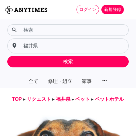
ログイン
新規登録
search
place
検索
more_horiz
全て
修理・組立
家事
TOP
▸
リクエスト
▸
福井県
▸
ペット
▸
ペットホテル