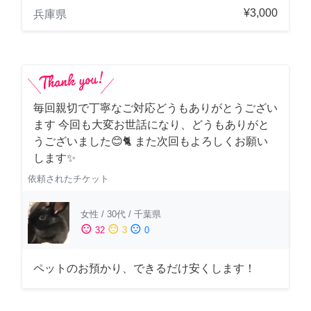
¥3,000
兵庫県
毎回親切で丁寧なご対応どうもありがとうござい
ます 今回も大変お世話になり、どうもありがと
うございました😊🐈 また次回もよろしくお願い
します✨
依頼されたチケット
女性
/
30代
/
千葉県
sentiment_satisfied
sentiment_neutral
sentiment_dissatisfied
32
3
0
ペットのお預かり、できるだけ安くします！