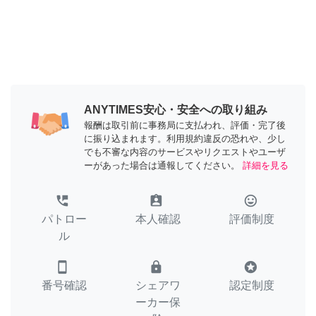
ANYTIMES安心・安全への取り組み
報酬は取引前に事務局に支払われ、評価・完了後
に振り込まれます。利用規約違反の恐れや、少し
でも不審な内容のサービスやリクエストやユーザ
ーがあった場合は通報してください。
詳細を見る
perm_phone_msg
assignment_ind
tag_faces
パトロー
本人確認
評価制度
ル
smartphone
lock
stars
番号確認
シェアワ
認定制度
ーカー保