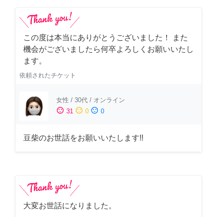
この度は本当にありがとうございました！ また
機会がございましたら何卒よろしくお願いいたし
ます。
依頼されたチケット
女性
/
30代
/
オンライン
sentiment_satisfied
sentiment_neutral
sentiment_dissatisfied
31
0
0
豆柴のお世話をお願いいたします!!
大変お世話になりました。