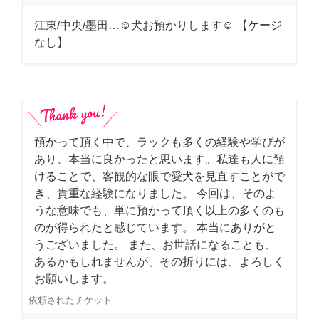
江東/中央/墨田…☺︎犬お預かりします☺︎ 【ケージ
なし】
預かって頂く中で、ラックも多くの経験や学びが
あり、本当に良かったと思います。私達も人に預
けることで、客観的な眼で愛犬を見直すことがで
き、貴重な経験になりました。 今回は、そのよ
うな意味でも、単に預かって頂く以上の多くのも
のが得られたと感じています。 本当にありがと
うございました。 また、お世話になることも、
あるかもしれませんが、その折りには、よろしく
お願いします。
依頼されたチケット