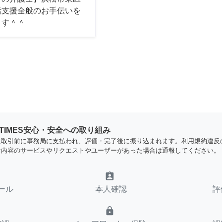
活支援全般のお手伝いを
ます＾＾
YTIMES安心・安全への取り組み
は取引前に事務局に支払われ、評価・完了後に振り込まれます。利用規約違反
な内容のサービスやリクエストやユーザーがあった場合は通報してください。
assignment_ind
ール
本人確認
評
lock