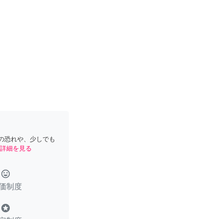
の恐れや、少しでも
詳細を見る
tag_faces
価制度
stars