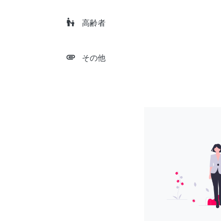
escalator_warning
高齢者
attachment
その他