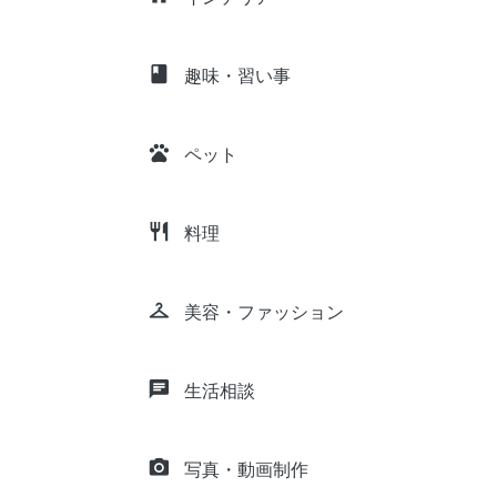
class
趣味・習い事
pets
ペット
restaurant
料理
checkroom
美容・ファッション
chat
生活相談
camera_alt
写真・動画制作