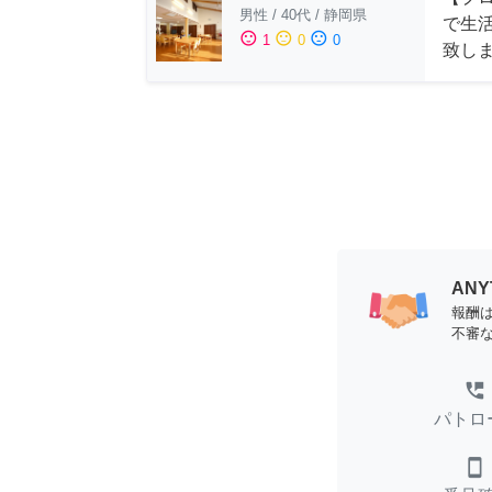
男性
/
40代
/
静岡県
で生
sentiment_satisfied
sentiment_neutral
sentiment_dissatisfied
1
0
0
致し
AN
報酬
不審
perm_phone_msg
パトロ
smartphone