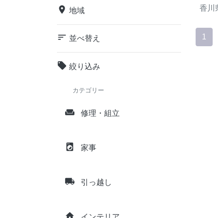
香川
place
地域
sort
1
並べ替え
local_offer
絞り込み
カテゴリー
weekend
修理・組立
local_laundry_service
家事
local_shipping
引っ越し
home
インテリア