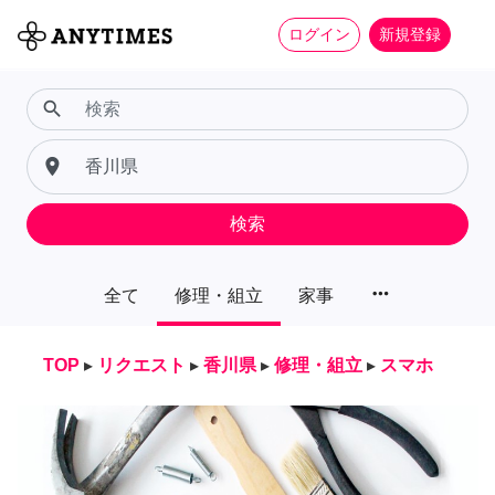
ログイン
新規登録
search
place
検索
more_horiz
全て
修理・組立
家事
TOP
▸
リクエスト
▸
香川県
▸
修理・組立
▸
スマホ