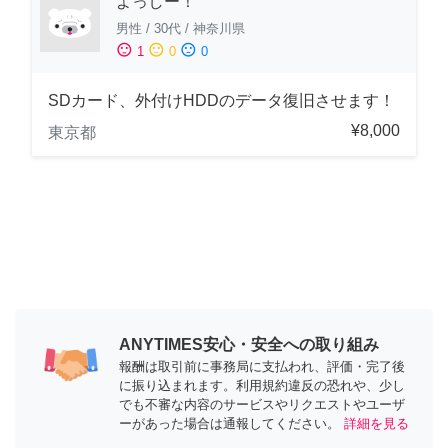
よっしー！
男性
/
30代
/
神奈川県
sentiment_satisfied
sentiment_neutral
sentiment_dissatisfied
1
0
0
SDカード、外付けHDDのデータ復旧させます！
¥8,000
東京都
ANYTIMES安心・安全への取り組み
報酬は取引前に事務局に支払われ、評価・完了後
に振り込まれます。利用規約違反の恐れや、少し
でも不審な内容のサービスやリクエストやユーザ
ーがあった場合は通報してください。
詳細を見る