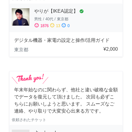
やりが【IKEA認定】
check_circle
男性
/
40代
/
東京都
sentiment_satisfied
sentiment_neutral
sentiment_dissatisfied
1876
13
0
デジタル機器・家電の設定と操作/活用ガイド
¥2,000
東京都
年末年始なのに関わらず、他社と違い破格な金額
でデータを復元して頂けました。 次回も必ずこ
ちらにお願いしようと思います。 スムーズなご
連絡、やり取りで大変安心出来る方です。
依頼されたチケット