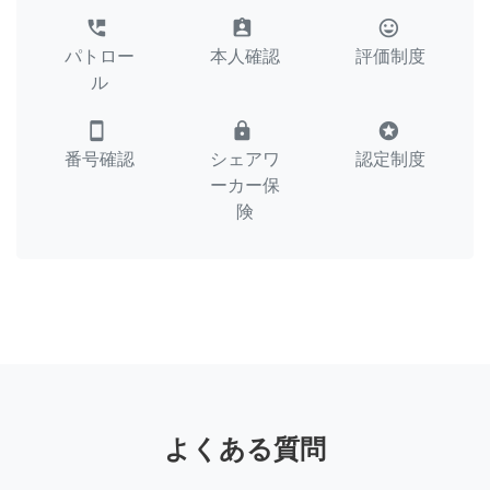
perm_phone_msg
assignment_ind
tag_faces
パトロー
本人確認
評価制度
ル
smartphone
lock
stars
番号確認
シェアワ
認定制度
ーカー保
険
よくある質問