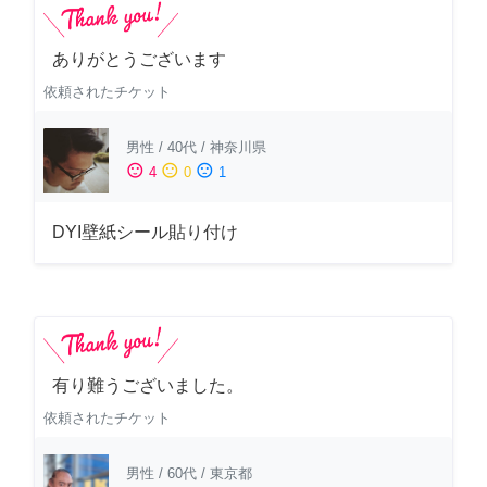
ありがとうございます
依頼されたチケット
男性
/
40代
/
神奈川県
sentiment_satisfied
sentiment_neutral
sentiment_dissatisfied
4
0
1
DYI壁紙シール貼り付け
有り難うございました。
依頼されたチケット
男性
/
60代
/
東京都