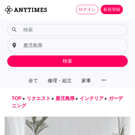
ログイン
新規登録
search
place
検索
more_horiz
全て
修理・組立
家事
TOP
▸
リクエスト
▸
鹿児島県
▸
インテリア
▸
ガーデ
ニング