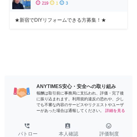
sentiment_satisfied
sentiment_neutral
sentiment_dissatisfied
219
1
3
★新宿でDIYリフォームできる方募集！★
ANYTIMES安心・安全への取り組み
報酬は取引前に事務局に支払われ、評価・完了後
に振り込まれます。利用規約違反の恐れや、少し
でも不審な内容のサービスやリクエストやユーザ
ーがあった場合は通報してください。
詳細を見る
perm_phone_msg
assignment_ind
tag_faces
パトロー
本人確認
評価制度