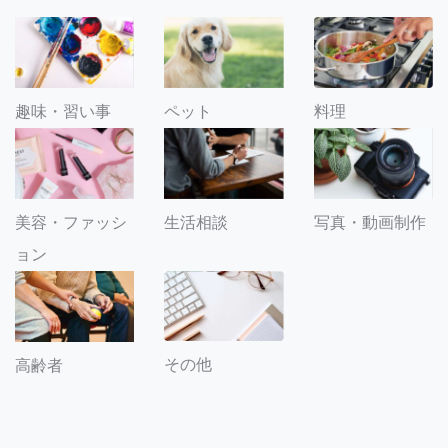
趣味・習い事
ペット
料理
美容・ファッシ
生活相談
写真・動画制作
ョン
その他
高齢者