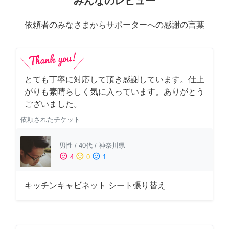
みんなのレビュー
依頼者のみなさまからサポーターへの感謝の言葉
とても丁寧に対応して頂き感謝しています。仕上
がりも素晴らしく気に入っています。ありがとう
ございました。
依頼されたチケット
男性
/
40代
/
神奈川県
sentiment_satisfied
sentiment_neutral
sentiment_dissatisfied
4
0
1
キッチンキャビネット シート張り替え