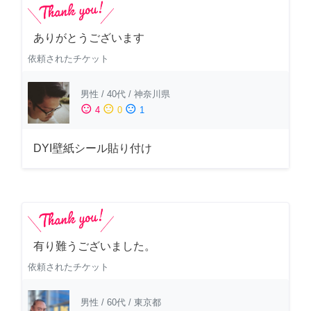
ありがとうございます
依頼されたチケット
男性
/
40代
/
神奈川県
sentiment_satisfied
sentiment_neutral
sentiment_dissatisfied
4
0
1
DYI壁紙シール貼り付け
有り難うございました。
依頼されたチケット
男性
/
60代
/
東京都