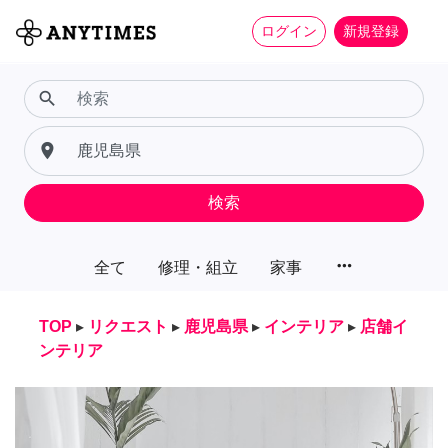
ログイン
新規登録
search
place
検索
more_horiz
全て
修理・組立
家事
TOP
▸
リクエスト
▸
鹿児島県
▸
インテリア
▸
店舗イ
ンテリア