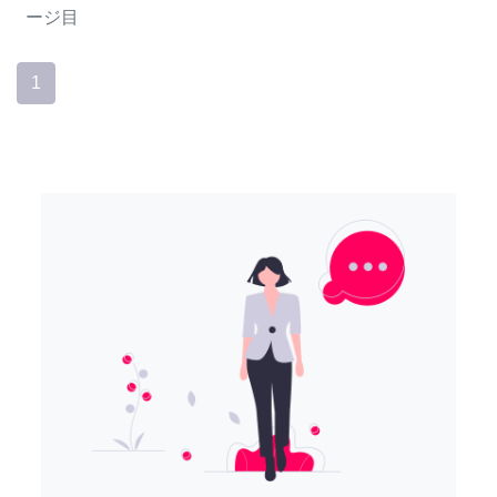
ージ目
1