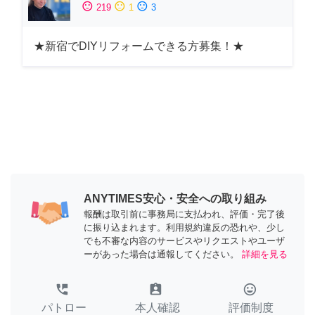
sentiment_satisfied
sentiment_neutral
sentiment_dissatisfied
219
1
3
★新宿でDIYリフォームできる方募集！★
ANYTIMES安心・安全への取り組み
報酬は取引前に事務局に支払われ、評価・完了後
に振り込まれます。利用規約違反の恐れや、少し
でも不審な内容のサービスやリクエストやユーザ
ーがあった場合は通報してください。
詳細を見る
perm_phone_msg
assignment_ind
tag_faces
パトロー
本人確認
評価制度