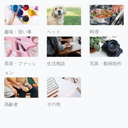
趣味・習い事
ペット
料理
美容・ファッシ
生活相談
写真・動画制作
ョン
その他
高齢者