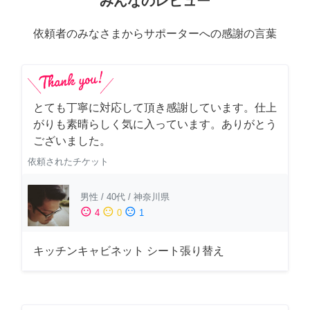
みんなのレビュー
依頼者のみなさまからサポーターへの感謝の言葉
とても丁寧に対応して頂き感謝しています。仕上
がりも素晴らしく気に入っています。ありがとう
ございました。
依頼されたチケット
男性
/
40代
/
神奈川県
sentiment_satisfied
sentiment_neutral
sentiment_dissatisfied
4
0
1
キッチンキャビネット シート張り替え