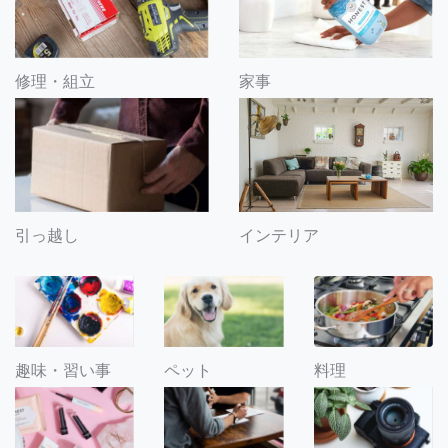
修理・組立
家事
引っ越し
インテリア
趣味・習い事
ペット
料理