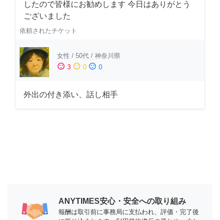
したので皆様にお勧めします 今日はありがとう
ございました
依頼されたチケット
女性
/
50代
/
神奈川県
sentiment_satisfied
sentiment_neutral
sentiment_dissatisfied
3
0
0
外出の付き添い、話し相手
ANYTIMES安心・安全への取り組み
報酬は取引前に事務局に支払われ、評価・完了後