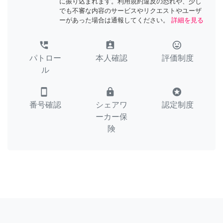
に振り込まれます。利用規約違反の恐れや、少し
でも不審な内容のサービスやリクエストやユーザ
ーがあった場合は通報してください。
詳細を見る
perm_phone_msg
assignment_ind
tag_faces
パトロー
本人確認
評価制度
ル
smartphone
lock
stars
番号確認
シェアワ
認定制度
ーカー保
険