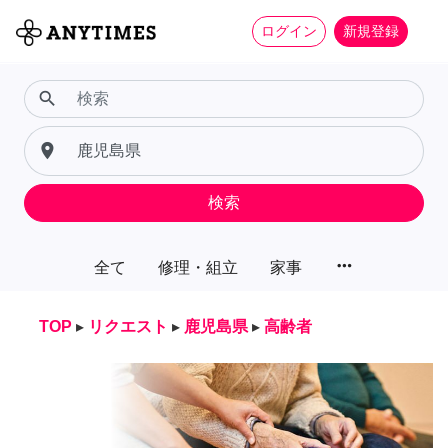
ログイン
新規登録
search
place
検索
more_horiz
全て
修理・組立
家事
TOP
▸
リクエスト
▸
鹿児島県
▸
高齢者