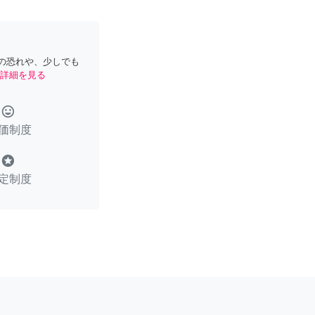
の恐れや、少しでも
詳細を見る
tag_faces
価制度
stars
定制度