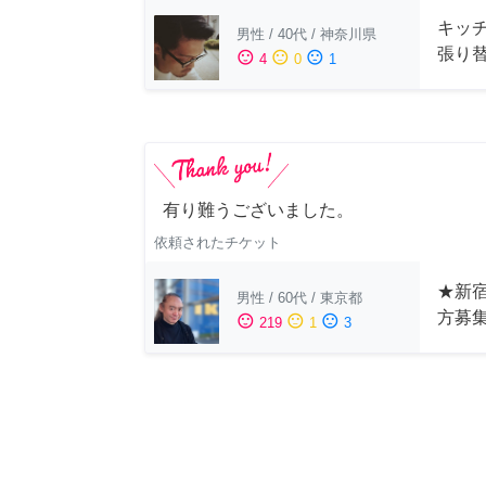
キッ
男性
/
40代
/
神奈川県
張り
sentiment_satisfied
sentiment_neutral
sentiment_dissatisfied
4
0
1
有り難うございました。
依頼されたチケット
★新宿
男性
/
60代
/
東京都
方募
sentiment_satisfied
sentiment_neutral
sentiment_dissatisfied
219
1
3