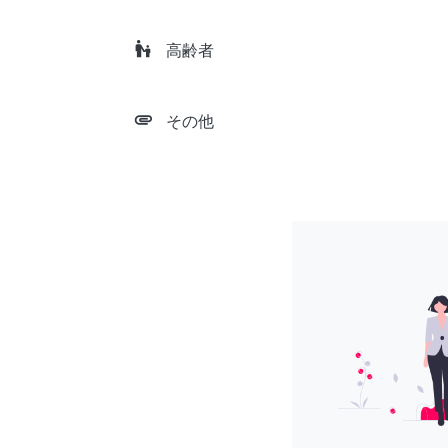
escalator_warning
高齢者
attachment
その他