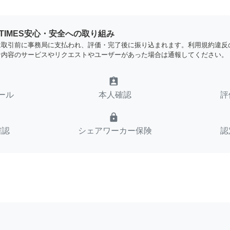
YTIMES安心・安全への取り組み
は取引前に事務局に支払われ、評価・完了後に振り込まれます。利用規約違反
な内容のサービスやリクエストやユーザーがあった場合は通報してください。
assignment_ind
ール
本人確認
評
lock
確認
シェアワーカー保険
認