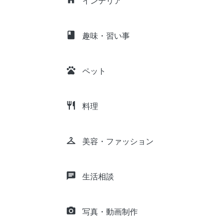
インテリア
class
趣味・習い事
pets
ペット
restaurant
料理
checkroom
美容・ファッション
chat
生活相談
camera_alt
写真・動画制作