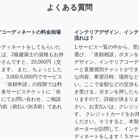
よくある質問
アコーディネートの料金相場
インテリアデザイン、インテ
流れは？
ーディネートをしてもらいた
1.サービス一覧の中から、
えば、2級建築士の資格もお持
選び、「依頼相談」ボタンを
んですと、20,000円（交
デザイン、インテリアコーデ
ます。 また、ちょっとした
ーと直接個別チャットができ
,000-5,000円でサービス
な内容、希望日時、場所など
 「依頼申請」の段階では料
い。ここで金額などの交渉も
、各サービスチケットに「依
き受ける」ボタンを押したら
トにてお問い合わせ、ご相談
りますので、詳細が決まりま
約前（前払い決済前）であれ
さい。お支払いは、クレジッ
す。 クレジットカードをお
ください。そうすると、本契
ポーターが訪問して、インテ
ディネートをします！ 5.