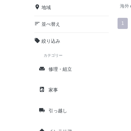
海外
place
地域
sort
1
並べ替え
local_offer
絞り込み
カテゴリー
weekend
修理・組立
local_laundry_service
家事
local_shipping
引っ越し
home