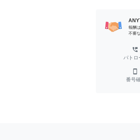
AN
報酬
不審
perm_phone_msg
パトロ
smartphone
番号