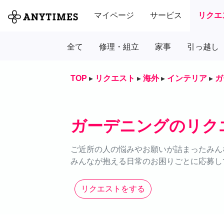
マイページ
サービス
リクエ
全て
修理・組立
家事
引っ越し
TOP
▸
リクエスト
▸
海外
▸
インテリア
▸
ガ
ガーデニングのリク
ご近所の人の悩みやお願いが詰まったみん
みんなが抱える日常のお困りごとに応募し
リクエストをする