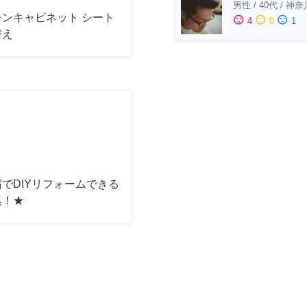
男性
/
40代
/
神奈
チンキャビネット シート
sentiment_satisfied
sentiment_neutral
sentiment_dissatisfied
4
0
1
替え
でDIYリフォームできる
集！★