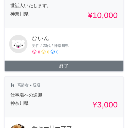
世話人いたします。
¥10,000
神奈川県
ひいん
男性
/
20代
/
神奈川県
sentiment_satisfied
sentiment_neutral
sentiment_dissatisfied
0
0
0
終了
escalator_warning
高齢者
▸ 送迎
仕事場への送迎
¥3,000
神奈川県
チャーリーママ