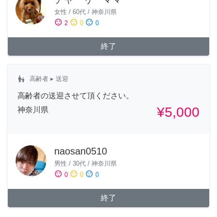
女性
/
60代
/
神奈川県
sentiment_satisfied
sentiment_neutral
sentiment_dissatisfied
2
0
0
終了
escalator_warning
高齢者
▸ 送迎
高齢者の送迎させて頂ください。
¥5,000
神奈川県
naosan0510
男性
/
30代
/
神奈川県
sentiment_satisfied
sentiment_neutral
sentiment_dissatisfied
0
0
0
終了