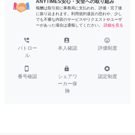
ANYTIMES安心・安全への取り組み
報酬は取引前に事務局に支払われ、評価・完了後
に振り込まれます。利用規約違反の恐れや、少し
でも不審な内容のサービスやリクエストやユーザ
ーがあった場合は通報してください。
詳細を見る
perm_phone_msg
assignment_ind
tag_faces
パトロー
本人確認
評価制度
ル
smartphone
lock
stars
番号確認
シェアワ
認定制度
ーカー保
険