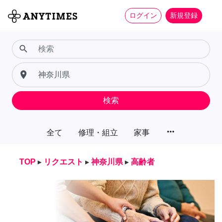
ログイン
新規登録
search
place
検索
more_horiz
全て
修理・組立
家事
TOP
▸
リクエスト
▸
神奈川県
▸
高齢者