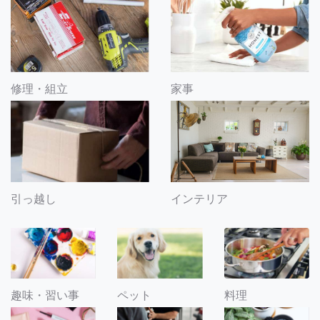
修理・組立
家事
引っ越し
インテリア
趣味・習い事
ペット
料理