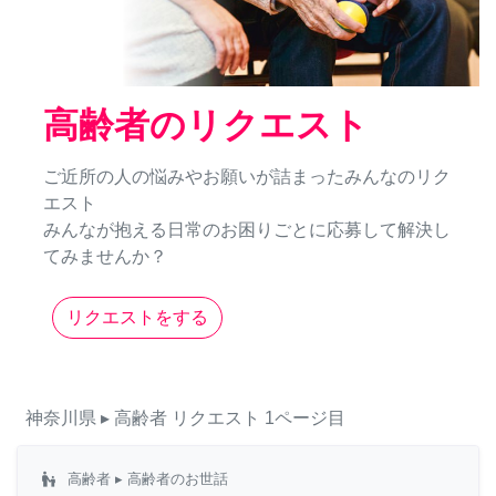
高齢者のリクエスト
ご近所の人の悩みやお願いが詰まったみんなのリク
エスト
みんなが抱える日常のお困りごとに応募して解決し
てみませんか？
リクエストをする
神奈川県
▸ 高齢者
リクエスト
1ページ目
escalator_warning
高齢者
▸ 高齢者のお世話