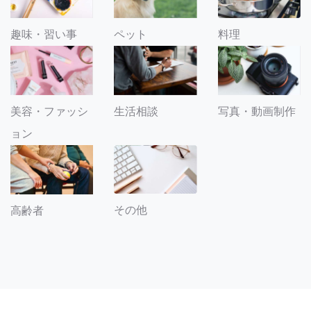
趣味・習い事
ペット
料理
美容・ファッシ
生活相談
写真・動画制作
ョン
その他
高齢者