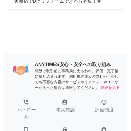
★新宿でDIYリフォームできる方募集！★
ANYTIMES安心・安全への取り組み
報酬は取引前に事務局に支払われ、評価・完了後
に振り込まれます。利用規約違反の恐れや、少し
でも不審な内容のサービスやリクエストやユーザ
ーがあった場合は通報してください。
詳細を見る
perm_phone_msg
assignment_ind
tag_faces
パトロー
本人確認
評価制度
ル
smartphone
lock
stars