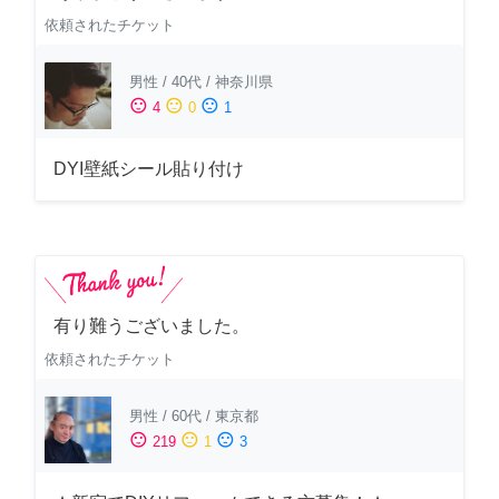
依頼されたチケット
男性
/
40代
/
神奈川県
sentiment_satisfied
sentiment_neutral
sentiment_dissatisfied
4
0
1
DYI壁紙シール貼り付け
有り難うございました。
依頼されたチケット
男性
/
60代
/
東京都
sentiment_satisfied
sentiment_neutral
sentiment_dissatisfied
219
1
3