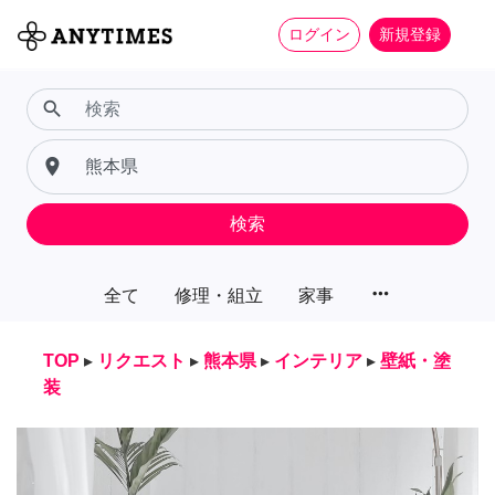
ログイン
新規登録
search
place
検索
more_horiz
全て
修理・組立
家事
TOP
▸
リクエスト
▸
熊本県
▸
インテリア
▸
壁紙・塗
装