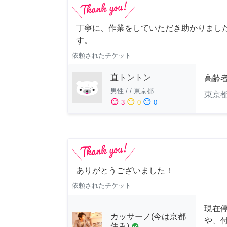
丁寧に、作業をしていただき助かりまし
す。
依頼されたチケット
直トントン
高齢
男性
/
/
東京都
東京
sentiment_satisfied
sentiment_neutral
sentiment_dissatisfied
3
0
0
ありがとうございました！
依頼されたチケット
現在
カッサーノ(今は京都
や、
住み)
check_circle