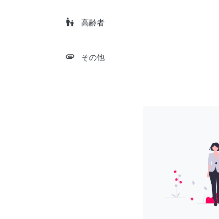
escalator_warning
高齢者
attachment
その他