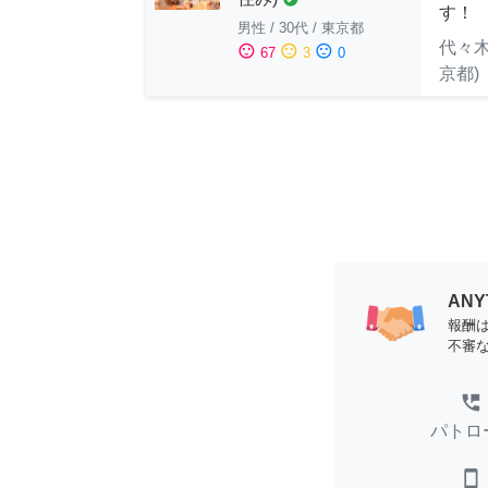
す！
男性
/
30代
/
東京都
代々木
sentiment_satisfied
sentiment_neutral
sentiment_dissatisfied
67
3
0
京都)
AN
報酬
不審
perm_phone_msg
パトロ
smartphone