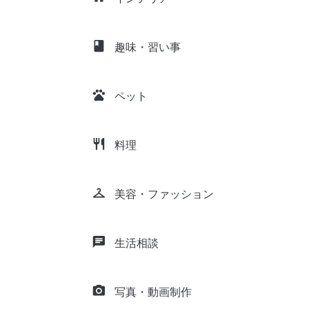
class
趣味・習い事
pets
ペット
restaurant
料理
checkroom
美容・ファッション
chat
生活相談
camera_alt
写真・動画制作