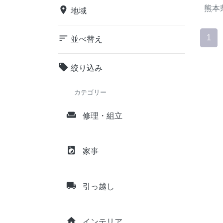
熊本
place
地域
sort
1
並べ替え
local_offer
絞り込み
カテゴリー
weekend
修理・組立
local_laundry_service
家事
local_shipping
引っ越し
home
インテリア