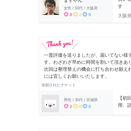
ますやん
す
女性
/
50代
/
大阪府
sentiment_satisfied
sentiment_neutral
sentiment_dissatisfied
0
2
0
大阪
一度評価を送りましたが、届いてない様
す。わざわざ早めに時間を割いて頂きあ
次回は整理替えの機会に打ち合わせ願え
には宜しくお願いいたします。
依頼されたチケット
【初
男性
/
30代
/
宮城県
用、
sentiment_satisfied
sentiment_neutral
sentiment_dissatisfied
2
0
0