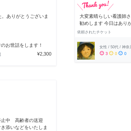
た。ありがとうございま
大変素晴らしい看護師さ
勧めします 今日はあり
依頼されたチケット
者のお世話をします！
女性
/
50代
/
神奈
sentiment_satisfied
sentiment_neutral
sentiment_dissatisfied
¥2,300
3
0
0
都
停止中 高齢者の送迎
付き添いなどをいたしま