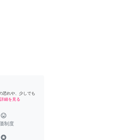
の恐れや、少しでも
詳細を見る
tag_faces
価制度
stars