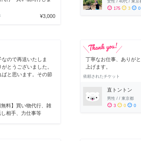
女性
/
40代
/
東京
sentiment_satisfied
sentiment_neutral
sentiment_dissatisfied
175
3
0
¥3,000
府
子なので再送いたしま
丁寧なお仕事、ありがと
りがとうございました。
上げます。
ればと思います。その節
依頼されたチケット
直トントン
男性
/
/
東京都
sentiment_satisfied
sentiment_neutral
sentiment_dissatisfied
回無料】買い物代行、雑
3
0
0
話し相手、力仕事等