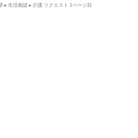
県
▸ 生活相談
▸ 介護
リクエスト
1ページ目