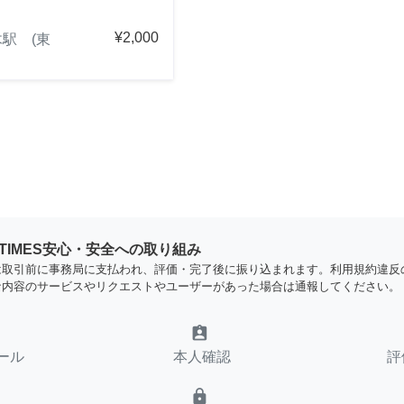
¥2,000
駅 (東
YTIMES安心・安全への取り組み
は取引前に事務局に支払われ、評価・完了後に振り込まれます。利用規約違反
な内容のサービスやリクエストやユーザーがあった場合は通報してください。
assignment_ind
ール
本人確認
評
lock