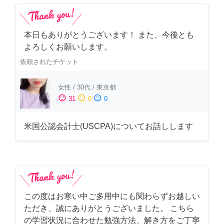
本日もありがとうございます！ また、今後とも
よろしくお願いします。
依頼されたチケット
女性
/
30代
/
東京都
sentiment_satisfied
sentiment_neutral
sentiment_dissatisfied
31
0
0
米国公認会計士(USCPA)についてお話しします
この度はお寒い中ご多用中にも関わらずお越しい
ただき、誠にありがとうございました。 こちら
の学習状況に合わせた勉強方法、解き方をご丁寧