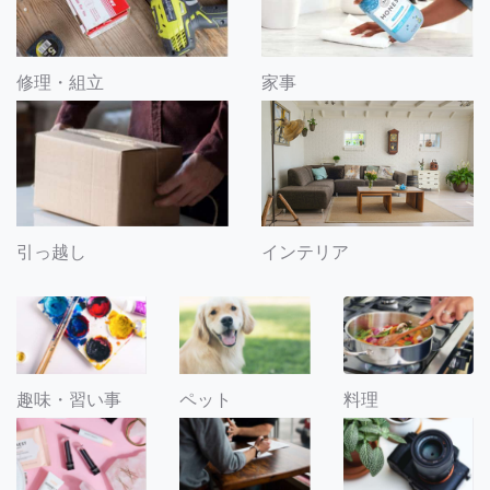
修理・組立
家事
引っ越し
インテリア
趣味・習い事
ペット
料理