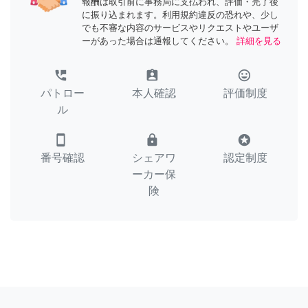
報酬は取引前に事務局に支払われ、評価・完了後
に振り込まれます。利用規約違反の恐れや、少し
でも不審な内容のサービスやリクエストやユーザ
ーがあった場合は通報してください。
詳細を見る
perm_phone_msg
assignment_ind
tag_faces
パトロー
本人確認
評価制度
ル
smartphone
lock
stars
番号確認
シェアワ
認定制度
ーカー保
険