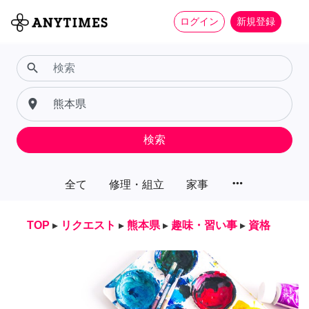
ログイン
新規登録
search
place
検索
more_horiz
全て
修理・組立
家事
TOP
▸
リクエスト
▸
熊本県
▸
趣味・習い事
▸
資格