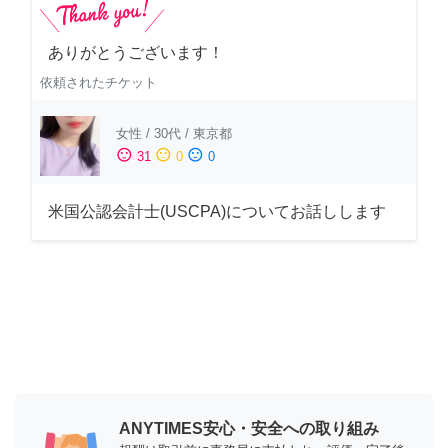
ありがとうございます！
依頼されたチケット
女性
/
30代
/
東京都
sentiment_satisfied
sentiment_neutral
sentiment_dissatisfied
31
0
0
米国公認会計士(USCPA)についてお話しします
ANYTIMES安心・安全への取り組み