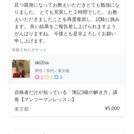
且つ親身になってお教えいただきとても勉強にな
りました。 とても充実した２時間でした。 お教
えいただきましたことを再度復習し、試験に挑み
ます。 良い結果をご報告差し上げられますよう
がんばりますね。 今後とも是非よろしくお願い
申し上げます。
依頼されたチケット
ski2na
男性
/
30代
/
東京都
sentiment_satisfied
sentiment_neutral
sentiment_dissatisfied
1
0
0
合格者だけが知っている「簿記3級の解き方」講
座【マンツーマンレッスン】
¥5,000
東京都