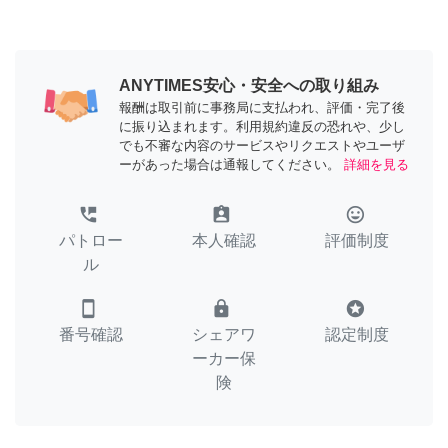
ANYTIMES安心・安全への取り組み
報酬は取引前に事務局に支払われ、評価・完了後
に振り込まれます。利用規約違反の恐れや、少し
でも不審な内容のサービスやリクエストやユーザ
ーがあった場合は通報してください。
詳細を見る
perm_phone_msg
assignment_ind
tag_faces
パトロー
本人確認
評価制度
ル
smartphone
lock
stars
番号確認
シェアワ
認定制度
ーカー保
険