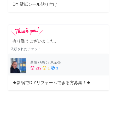
DYI壁紙シール貼り付け
有り難うございました。
依頼されたチケット
男性
/
60代
/
東京都
sentiment_satisfied
sentiment_neutral
sentiment_dissatisfied
219
1
3
★新宿でDIYリフォームできる方募集！★