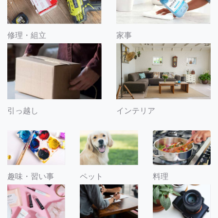
修理・組立
家事
引っ越し
インテリア
趣味・習い事
ペット
料理