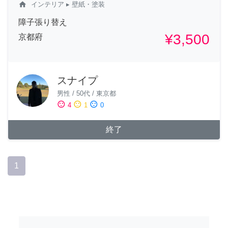
home
インテリア
▸ 壁紙・塗装
障子張り替え
¥3,500
京都府
スナイプ
男性
/
50代
/
東京都
sentiment_satisfied
sentiment_neutral
sentiment_dissatisfied
4
1
0
終了
1