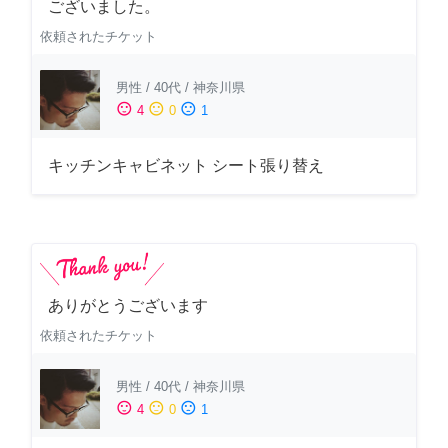
ございました。
依頼されたチケット
男性
/
40代
/
神奈川県
sentiment_satisfied
sentiment_neutral
sentiment_dissatisfied
4
0
1
キッチンキャビネット シート張り替え
ありがとうございます
依頼されたチケット
男性
/
40代
/
神奈川県
sentiment_satisfied
sentiment_neutral
sentiment_dissatisfied
4
0
1