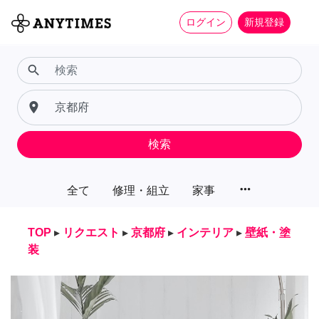
ログイン
新規登録
search
place
検索
more_horiz
全て
修理・組立
家事
TOP
▸
リクエスト
▸
京都府
▸
インテリア
▸
壁紙・塗
装