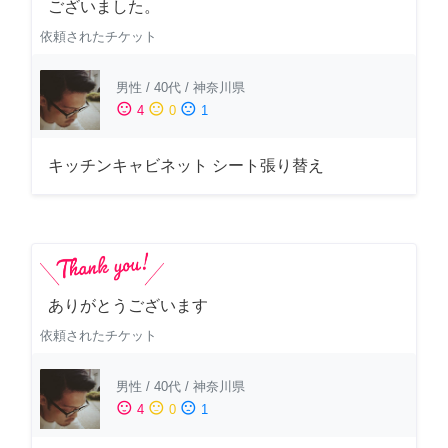
ございました。
依頼されたチケット
男性
/
40代
/
神奈川県
sentiment_satisfied
sentiment_neutral
sentiment_dissatisfied
4
0
1
キッチンキャビネット シート張り替え
ありがとうございます
依頼されたチケット
男性
/
40代
/
神奈川県
sentiment_satisfied
sentiment_neutral
sentiment_dissatisfied
4
0
1