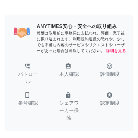
ANYTIMES安心・安全への取り組み
報酬は取引前に事務局に支払われ、評価・完了後
に振り込まれます。利用規約違反の恐れや、少し
でも不審な内容のサービスやリクエストやユーザ
ーがあった場合は通報してください。
詳細を見る
perm_phone_msg
assignment_ind
tag_faces
パトロー
本人確認
評価制度
ル
smartphone
lock
stars
番号確認
シェアワ
認定制度
ーカー保
険