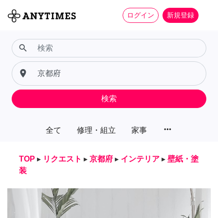
ログイン
新規登録
search
place
検索
more_horiz
全て
修理・組立
家事
TOP
▸
リクエスト
▸
京都府
▸
インテリア
▸
壁紙・塗
装