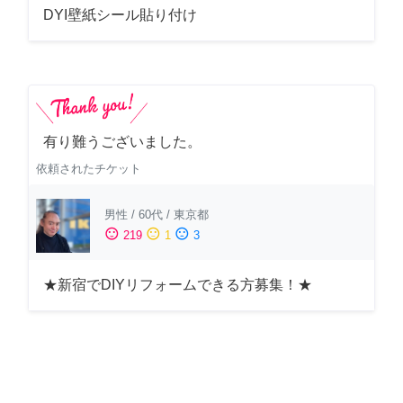
DYI壁紙シール貼り付け
有り難うございました。
依頼されたチケット
男性
/
60代
/
東京都
sentiment_satisfied
sentiment_neutral
sentiment_dissatisfied
219
1
3
★新宿でDIYリフォームできる方募集！★