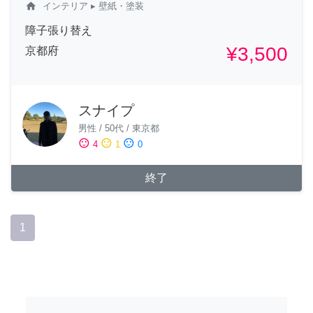
home
インテリア
▸ 壁紙・塗装
障子張り替え
¥3,500
京都府
スナイプ
男性
/
50代
/
東京都
sentiment_satisfied
sentiment_neutral
sentiment_dissatisfied
4
1
0
終了
1