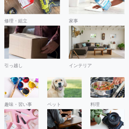
修理・組立
家事
引っ越し
インテリア
趣味・習い事
ペット
料理