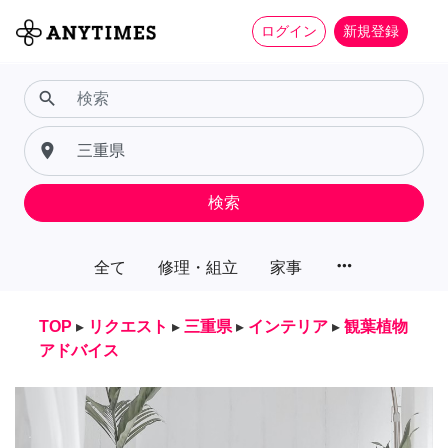
ログイン
新規登録
search
place
検索
more_horiz
全て
修理・組立
家事
TOP
▸
リクエスト
▸
三重県
▸
インテリア
▸
観葉植物
アドバイス