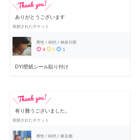
ありがとうございます
依頼されたチケット
男性
/
40代
/
神奈川県
sentiment_satisfied
sentiment_neutral
sentiment_dissatisfied
4
0
1
DYI壁紙シール貼り付け
有り難うございました。
依頼されたチケット
男性
/
60代
/
東京都