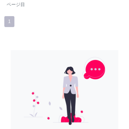
ページ目
1