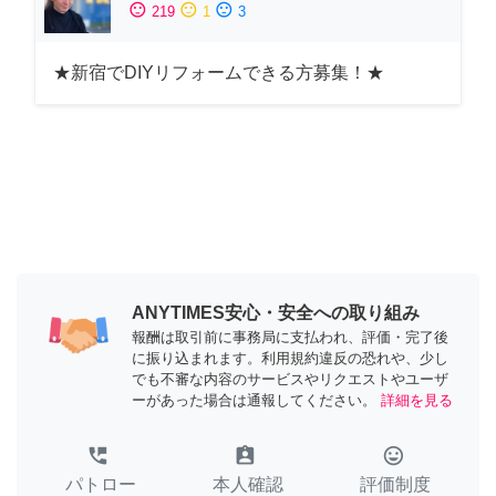
sentiment_satisfied
sentiment_neutral
sentiment_dissatisfied
219
1
3
★新宿でDIYリフォームできる方募集！★
ANYTIMES安心・安全への取り組み
報酬は取引前に事務局に支払われ、評価・完了後
に振り込まれます。利用規約違反の恐れや、少し
でも不審な内容のサービスやリクエストやユーザ
ーがあった場合は通報してください。
詳細を見る
perm_phone_msg
assignment_ind
tag_faces
パトロー
本人確認
評価制度