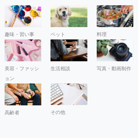
趣味・習い事
ペット
料理
美容・ファッシ
生活相談
写真・動画制作
ョン
その他
高齢者