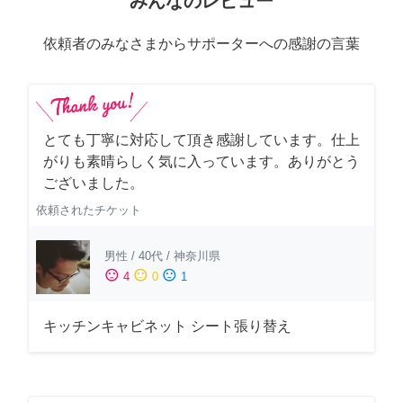
みんなのレビュー
依頼者のみなさまからサポーターへの感謝の言葉
とても丁寧に対応して頂き感謝しています。仕上
がりも素晴らしく気に入っています。ありがとう
ございました。
依頼されたチケット
男性
/
40代
/
神奈川県
sentiment_satisfied
sentiment_neutral
sentiment_dissatisfied
4
0
1
キッチンキャビネット シート張り替え