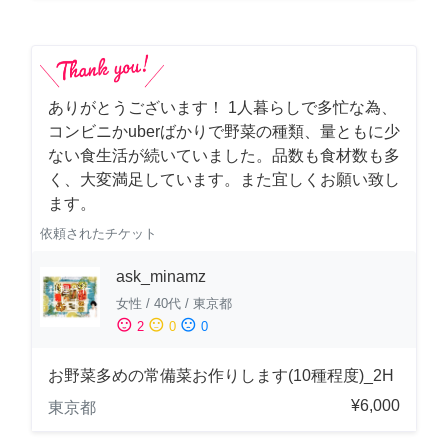
ありがとうございます！ 1人暮らしで多忙な為、
コンビニかuberばかりで野菜の種類、量ともに少
ない食生活が続いていました。品数も食材数も多
く、大変満足しています。また宜しくお願い致し
ます。
依頼されたチケット
ask_minamz
女性
/
40代
/
東京都
sentiment_satisfied
sentiment_neutral
sentiment_dissatisfied
2
0
0
お野菜多めの常備菜お作りします(10種程度)_2H
¥6,000
東京都