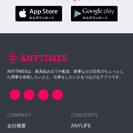
ANYTIMESは、家具組み立てや配送、家事などの日常のちょっとし
た用事を依頼したい人と、仕事をしたい人をつなげるアプリです。
COMPANY
CONTENTS
会社概要
ANYLIFE