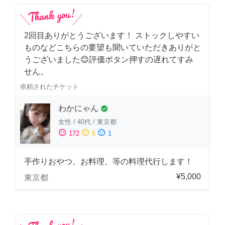
2回目ありがとうございます！ ストックしやすい
ものなどこちらの要望も聞いていただきありがと
うございました😊評価ボタン押すの遅れてすみ
せん。
依頼されたチケット
わかにゃん
check_circle
女性
/
40代
/
東京都
sentiment_satisfied
sentiment_neutral
sentiment_dissatisfied
172
5
1
手作りおやつ、お料理、等の料理代行します！
¥5,000
東京都