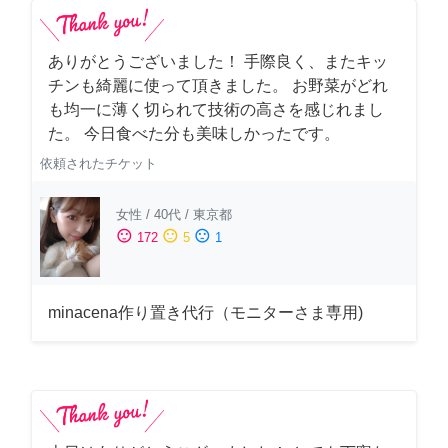
ありがとうございました！ 手際良く、またキッ
チンも綺麗に使って頂きました。 お野菜がどれ
も均一に薄く切られて技術の高さを感じれまし
た。 今日食べた分も美味しかったです。
依頼されたチケット
女性
/
40代
/
東京都
sentiment_satisfied
sentiment_neutral
sentiment_dissatisfied
172
5
1
minacena作り置き代行（モニターさま専用)