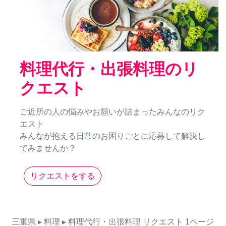
料理代行・出張料理のリ
クエスト
ご近所の人の悩みやお願いが詰まったみんなのリク
エスト
みんなが抱える日常のお困りごとに応募して解決し
てみませんか？
リクエストをする
三重県
▸ 料理
▸ 料理代行・出張料理
リクエスト
1ページ