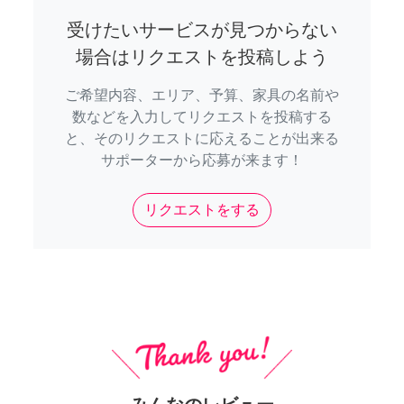
受けたいサービスが見つからない
場合はリクエストを投稿しよう
ご希望内容、エリア、予算、家具の名前や
数などを入力してリクエストを投稿する
と、そのリクエストに応えることが出来る
サポーターから応募が来ます！
リクエストをする