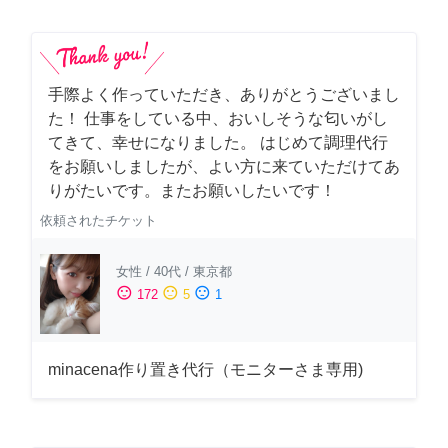
手際よく作っていただき、ありがとうございまし
た！ 仕事をしている中、おいしそうな匂いがし
てきて、幸せになりました。 はじめて調理代行
をお願いしましたが、よい方に来ていただけてあ
りがたいです。またお願いしたいです！
依頼されたチケット
女性
/
40代
/
東京都
sentiment_satisfied
sentiment_neutral
sentiment_dissatisfied
172
5
1
minacena作り置き代行（モニターさま専用)