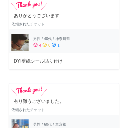
ありがとうございます
依頼されたチケット
男性
/
40代
/
神奈川県
sentiment_satisfied
sentiment_neutral
sentiment_dissatisfied
4
0
1
DYI壁紙シール貼り付け
有り難うございました。
依頼されたチケット
男性
/
60代
/
東京都