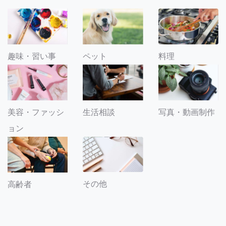
趣味・習い事
ペット
料理
美容・ファッシ
生活相談
写真・動画制作
ョン
その他
高齢者