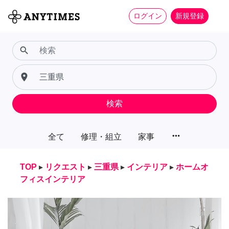
ログイン
新規登録
search
place
検索
more_horiz
全て
修理・組立
家事
TOP
▸
リクエスト
▸
三重県
▸
インテリア
▸
ホームオ
フィスインテリア