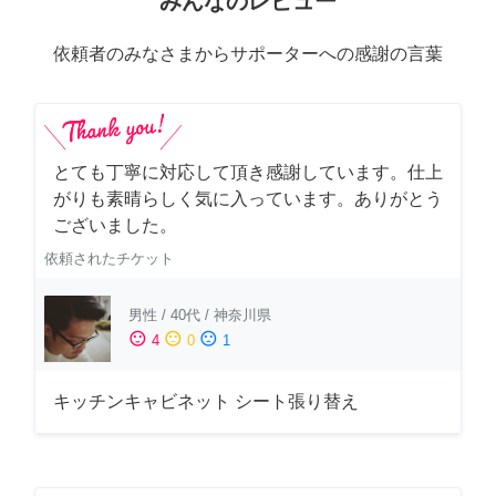
みんなのレビュー
依頼者のみなさまからサポーターへの感謝の言葉
とても丁寧に対応して頂き感謝しています。仕上
がりも素晴らしく気に入っています。ありがとう
ございました。
依頼されたチケット
男性
/
40代
/
神奈川県
sentiment_satisfied
sentiment_neutral
sentiment_dissatisfied
4
0
1
キッチンキャビネット シート張り替え