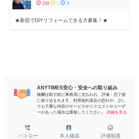
sentiment_satisfied
sentiment_neutral
sentiment_dissatisfied
219
1
3
★新宿でDIYリフォームできる方募集！★
ANYTIMES安心・安全への取り組み
報酬は取引前に事務局に支払われ、評価・完了後
に振り込まれます。利用規約違反の恐れや、少し
でも不審な内容のサービスやリクエストやユーザ
ーがあった場合は通報してください。
詳細を見る
perm_phone_msg
assignment_ind
tag_faces
パトロー
本人確認
評価制度