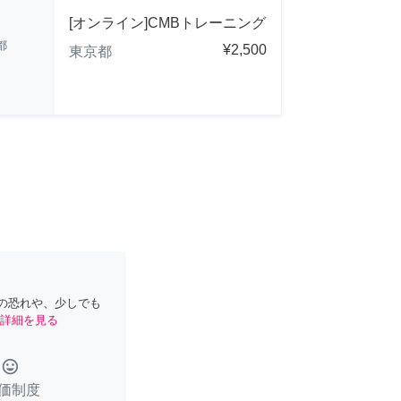
[オンライン]CMBトレーニング
都
¥2,500
東京都
の恐れや、少しでも
詳細を見る
tag_faces
価制度