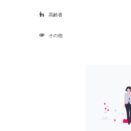
escalator_warning
高齢者
attachment
その他