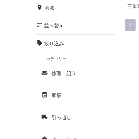
三重
place
地域
sort
1
並べ替え
local_offer
絞り込み
カテゴリー
weekend
修理・組立
local_laundry_service
家事
local_shipping
引っ越し
home