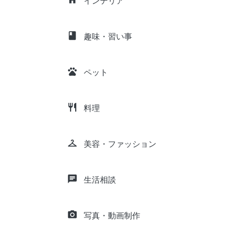
インテリア
class
趣味・習い事
pets
ペット
restaurant
料理
checkroom
美容・ファッション
chat
生活相談
camera_alt
写真・動画制作