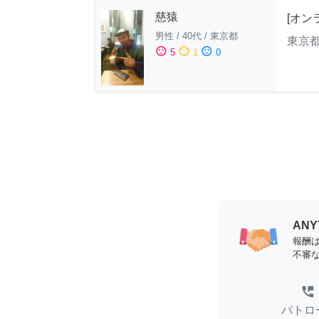
慈猿
[オン
男性
/
40代
/
東京都
東京
sentiment_satisfied
sentiment_neutral
sentiment_dissatisfied
5
1
0
AN
報酬
不審
perm_phone_msg
パトロ