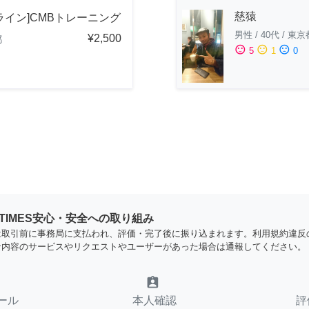
慈猿
ライン]CMBトレーニング
男性
/
40代
/
東京
¥2,500
都
sentiment_satisfied
sentiment_neutral
sentiment_dissatisfied
5
1
0
YTIMES安心・安全への取り組み
は取引前に事務局に支払われ、評価・完了後に振り込まれます。利用規約違反
な内容のサービスやリクエストやユーザーがあった場合は通報してください。
assignment_ind
ール
本人確認
評