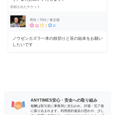
依頼されたチケット
男性
/
70代
/
東京都
sentiment_satisfied
sentiment_neutral
sentiment_dissatisfied
11
2
0
ノウゼンカズラ一本の枝切りと笹の始末をお願い
したいです
ANYTIMES安心・安全への取り組み
報酬は取引前に事務局に支払われ、評価・完了後
に振り込まれます。利用規約違反の恐れや、少し