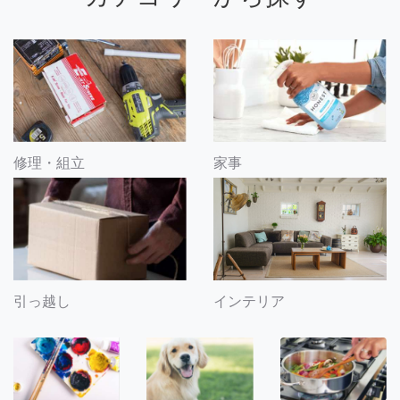
修理・組立
家事
引っ越し
インテリア