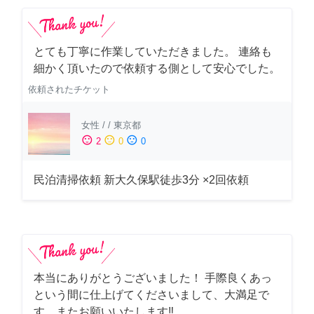
とても丁寧に作業していただきました。 連絡も
細かく頂いたので依頼する側として安心でした。
依頼されたチケット
女性
/
/
東京都
sentiment_satisfied
sentiment_neutral
sentiment_dissatisfied
2
0
0
民泊清掃依頼 新大久保駅徒歩3分 ×2回依頼
本当にありがとうございました！ 手際良くあっ
という間に仕上げてくださいまして、大満足で
す。またお願いいたします‼️