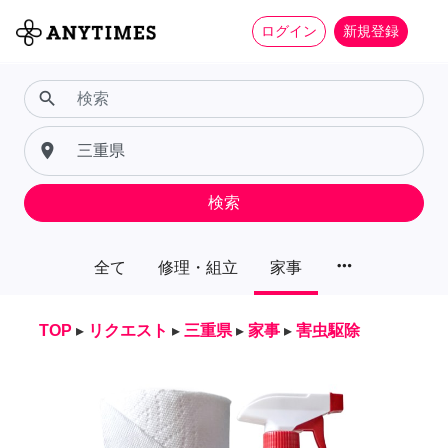
ログイン
新規登録
search
place
検索
more_horiz
全て
修理・組立
家事
TOP
▸
リクエスト
▸
三重県
▸
家事
▸
害虫駆除