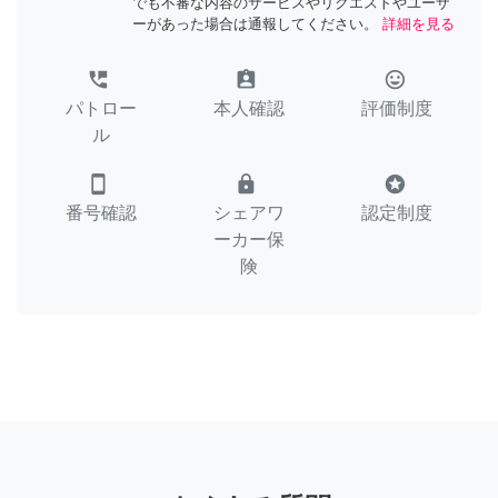
でも不審な内容のサービスやリクエストやユーザ
ーがあった場合は通報してください。
詳細を見る
perm_phone_msg
assignment_ind
tag_faces
パトロー
本人確認
評価制度
ル
smartphone
lock
stars
番号確認
シェアワ
認定制度
ーカー保
険