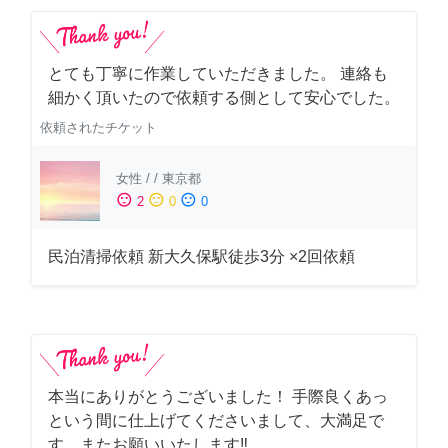
とても丁寧に作業していただきました。 連絡も
細かく頂いたので依頼する側として安心でした。
依頼されたチケット
女性
/
/
東京都
sentiment_satisfied
sentiment_neutral
sentiment_dissatisfied
2
0
0
民泊清掃依頼 新大久保駅徒歩3分 ×2回依頼
本当にありがとうございました！ 手際良くあっ
という間に仕上げてくださいまして、大満足で
す。またお願いいたします‼️