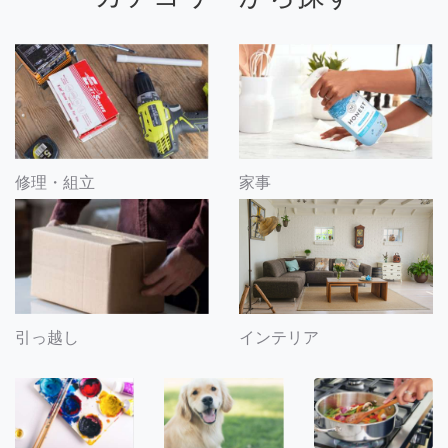
修理・組立
家事
引っ越し
インテリア