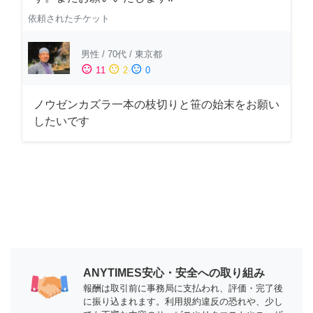
依頼されたチケット
男性
/
70代
/
東京都
sentiment_satisfied
sentiment_neutral
sentiment_dissatisfied
11
2
0
ノウゼンカズラ一本の枝切りと笹の始末をお願い
したいです
ANYTIMES安心・安全への取り組み
報酬は取引前に事務局に支払われ、評価・完了後
に振り込まれます。利用規約違反の恐れや、少し