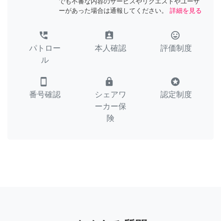
でも不審な内容のサービスやリクエストやユーザ
ーがあった場合は通報してください。
詳細を見る
perm_phone_msg
assignment_ind
tag_faces
パトロー
本人確認
評価制度
ル
smartphone
lock
stars
番号確認
シェアワ
認定制度
ーカー保
険