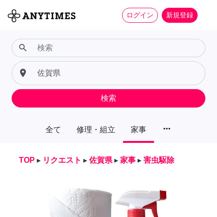
ログイン
新規登録
search
place
検索
more_horiz
全て
修理・組立
家事
TOP
▸
リクエスト
▸
佐賀県
▸
家事
▸
害虫駆除