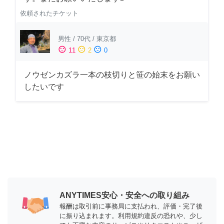
依頼されたチケット
男性
/
70代
/
東京都
sentiment_satisfied
sentiment_neutral
sentiment_dissatisfied
11
2
0
ノウゼンカズラ一本の枝切りと笹の始末をお願い
したいです
ANYTIMES安心・安全への取り組み
報酬は取引前に事務局に支払われ、評価・完了後
に振り込まれます。利用規約違反の恐れや、少し