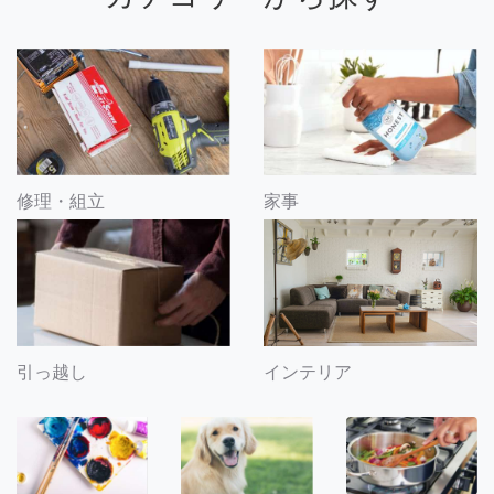
修理・組立
家事
引っ越し
インテリア