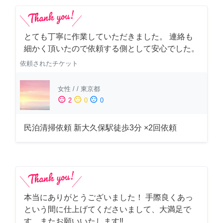
とても丁寧に作業していただきました。 連絡も
細かく頂いたので依頼する側として安心でした。
依頼されたチケット
女性
/
/
東京都
sentiment_satisfied
sentiment_neutral
sentiment_dissatisfied
2
0
0
民泊清掃依頼 新大久保駅徒歩3分 ×2回依頼
本当にありがとうございました！ 手際良くあっ
という間に仕上げてくださいまして、大満足で
す。またお願いいたします‼️