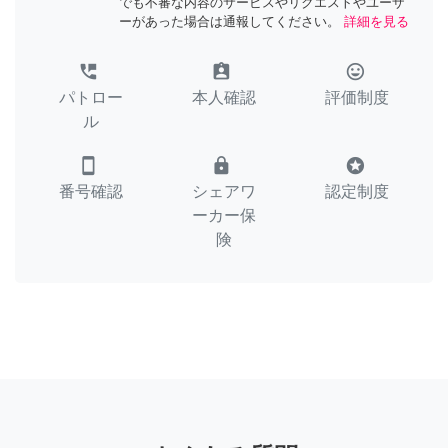
でも不審な内容のサービスやリクエストやユーザ
ーがあった場合は通報してください。
詳細を見る
perm_phone_msg
assignment_ind
tag_faces
パトロー
本人確認
評価制度
ル
smartphone
lock
stars
番号確認
シェアワ
認定制度
ーカー保
険