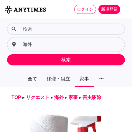
ログイン
新規登録
search
place
検索
more_horiz
全て
修理・組立
家事
TOP
▸
リクエスト
▸
海外
▸
家事
▸
害虫駆除