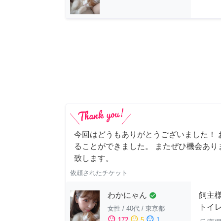
今回はどうもありがとうございました！ 
ることができました。 またぜひ機会あり
致します。
依頼されたチケット
わかにゃん
飼主
check_circle
トイ
女性
/
40代
/
東京都
sentiment_satisfied
sentiment_neutral
sentiment_dissatisfied
172
5
1