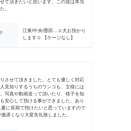
せて頂きたいと思います。この度は本当
た。
江東/中央/墨田…☺︎犬お預かり
都
します☺︎ 【ケージなし】
りさせて頂きました。とても優しく対応
人見知りするうちのワンコも、主様には
。写真や動画送って頂いたり、様子を知
も安心して預ける事ができました。あり
た夏に長期で預けたいと思っていますので
評価遅くなり大変失礼致しました。