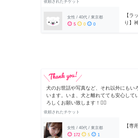
依頼されたチケット
【ラッ
女性
/
40代
/
東京都
り】
sentiment_satisfied
sentiment_neutral
sentiment_dissatisfied
5
0
0
犬のお世話や写真など、それ以外にもい
います。いま、犬と離れてても安心して
ろしくお願い致します！🙇‍♂️
依頼されたチケット
【専用
女性
/
40代
/
東京都
sentiment_satisfied
sentiment_neutral
sentiment_dissatisfied
172
5
1