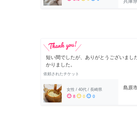
兵庫
短い間でしたが、ありがとうございました
かりました。
依頼されたチケット
島原
女性
/
40代
/
長崎県
sentiment_satisfied
sentiment_neutral
sentiment_dissatisfied
8
0
0