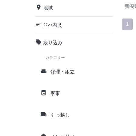
新潟
place
地域
sort
1
並べ替え
local_offer
絞り込み
カテゴリー
weekend
修理・組立
local_laundry_service
家事
local_shipping
引っ越し
home