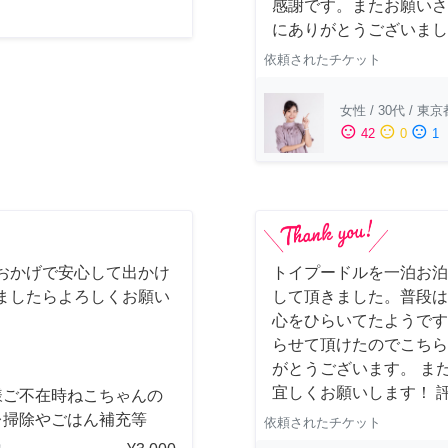
感謝です。またお願いさ
にありがとうございまし
依頼されたチケット
女性
/
30代
/
東京
sentiment_satisfied
sentiment_neutral
sentiment_dissatisfied
42
0
1
おかげで安心して出かけ
トイプードルを一泊お泊
ましたらよろしくお願い
して頂きました。普段は
心をひらいてたようです
らせて頂けたのでこちら
がとうございます。 ま
宜しくお願いします！ 
様ご不在時ねこちゃんの
レ掃除やごはん補充等
依頼されたチケット