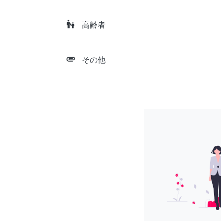
escalator_warning
高齢者
attachment
その他