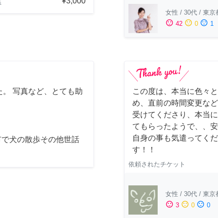
¥3,000
県
女性
/
30代
/
東京
sentiment_satisfied
sentiment_neutral
sentiment_dissatisfied
42
0
1
。 写真など、とても助
この度は、本当に色々と
め、直前の時間変更など
受けてくださり、本当に
てもらったようで、、安
自身の事も気遣ってくだ
市で犬の散歩その他世話
す！！
依頼されたチケット
女性
/
30代
/
東京
sentiment_satisfied
sentiment_neutral
sentiment_dissatisfied
3
0
0