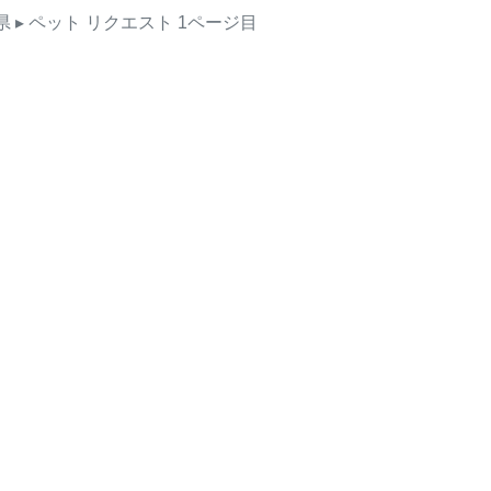
県
▸ ペット
リクエスト
1ページ目