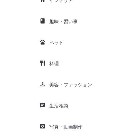
インテリア
class
趣味・習い事
pets
ペット
restaurant
料理
checkroom
美容・ファッション
chat
生活相談
camera_alt
写真・動画制作