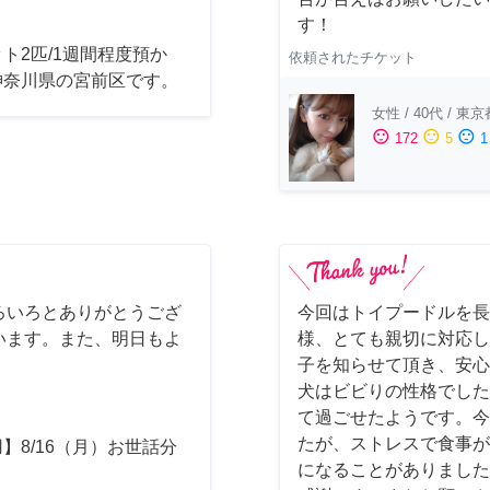
す！
ト2匹/1週間程度預か
依頼されたチケット
神奈川県の宮前区です。
女性
/
40代
/
東京
sentiment_satisfied
sentiment_neutral
sentiment_dissatisfied
172
5
1
ろいろとありがとうござ
今回はトイプードルを長
います。また、明日もよ
様、とても親切に対応し
子を知らせて頂き、安心
犬はビビりの性格でした
て過ごせたようです。今
たが、ストレスで食事が
】8/16（月）お世話分
になることがありました