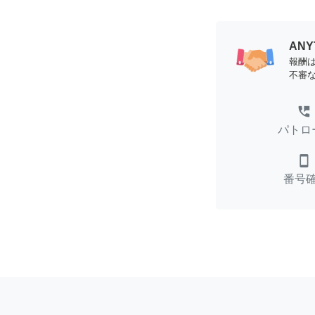
AN
報酬
不審
perm_phone_msg
パトロ
smartphone
番号