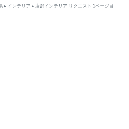
県
▸ インテリア
▸ 店舗インテリア
リクエスト
1ページ目