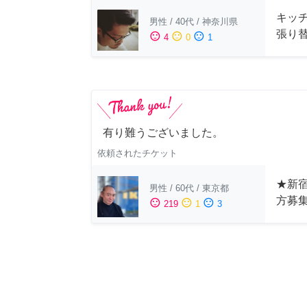
キッ
男性
/
40代
/
神奈川県
張り
sentiment_satisfied
sentiment_neutral
sentiment_dissatisfied
4
0
1
有り難うございました。
依頼されたチケット
★新宿
男性
/
60代
/
東京都
方募
sentiment_satisfied
sentiment_neutral
sentiment_dissatisfied
219
1
3