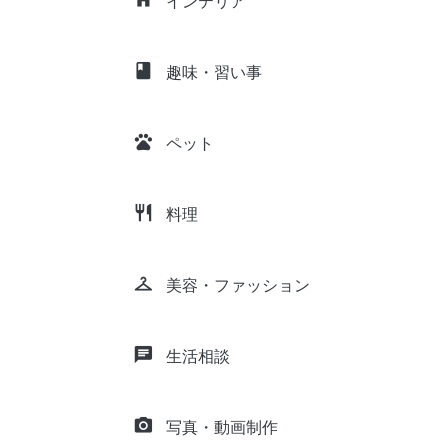
インテリア
class
趣味・習い事
pets
ペット
restaurant
料理
checkroom
美容・ファッション
chat
生活相談
camera_alt
写真・動画制作