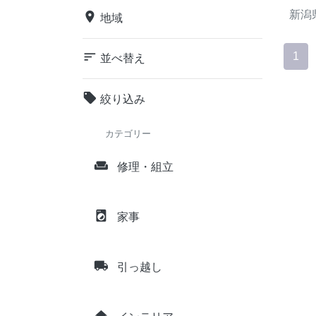
新潟
place
地域
sort
1
並べ替え
local_offer
絞り込み
カテゴリー
weekend
修理・組立
local_laundry_service
家事
local_shipping
引っ越し
home