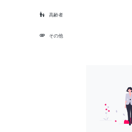
escalator_warning
高齢者
attachment
その他