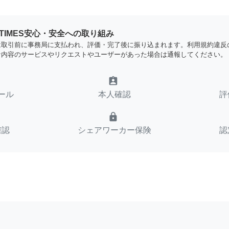
YTIMES安心・安全への取り組み
は取引前に事務局に支払われ、評価・完了後に振り込まれます。利用規約違反
な内容のサービスやリクエストやユーザーがあった場合は通報してください。
assignment_ind
ール
本人確認
評
lock
確認
シェアワーカー保険
認