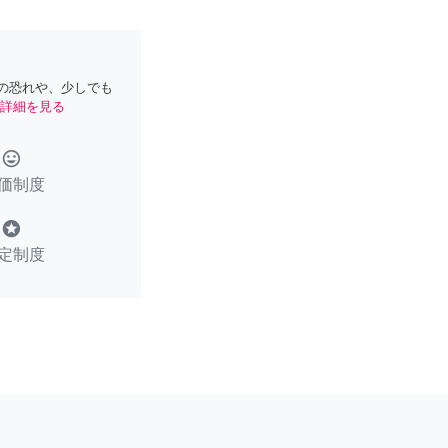
の恐れや、少しでも
詳細を見る
tag_faces
価制度
stars
定制度