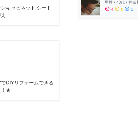
男性
/
40代
/
神奈
チンキャビネット シート
sentiment_satisfied
sentiment_neutral
sentiment_dissatisfied
4
0
1
替え
でDIYリフォームできる
集！★