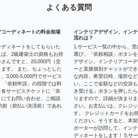
よくある質問
アコーディネートの料金相場
インテリアデザイン、インテ
流れは？
ーディネートをしてもらいた
1.サービス一覧の中から、
えば、2級建築士の資格もお持
選び、「依頼相談」ボタンを
んですと、20,000円（交
デザイン、インテリアコーデ
ます。 また、ちょっとした
ーと直接個別チャットができ
,000-5,000円でサービス
な内容、希望日時、場所など
 「依頼申請」の段階では料
い。ここで金額などの交渉も
、各サービスチケットに「依
き受ける」ボタンを押したら
トにてお問い合わせ、ご相談
りますので、詳細が決まりま
約前（前払い決済前）であれ
さい。お支払いは、クレジッ
す。 クレジットカードをお
ください。そうすると、本契
ポーターが訪問して、インテ
ディネートをします！ 5.