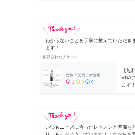
わからないことを丁寧に教えていただきま
ます！
依頼されたチケット
【無料
女性
/
30代
/
大阪府
VBA
sentiment_satisfied
sentiment_neutral
sentiment_dissatisfied
1
0
0
ます
いつもニーズに合ったレッスンと準備を
り、ありがとうございます！これからも