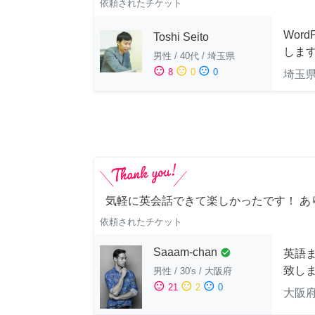
依頼されたチケット
Wor
Toshi Seito
しま
男性
/
40代
/
埼玉県
sentiment_satisfied
sentiment_neutral
sentiment_dissatisfied
8
0
0
埼玉
気軽に英会話できて楽しかったです！ あ
依頼されたチケット
Saaam-chan
check_circle
英語
致し
男性
/
30's
/
大阪府
sentiment_satisfied
sentiment_neutral
sentiment_dissatisfied
21
2
0
大阪