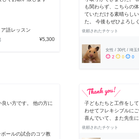
も関わらず、こちらの体
ていただける素晴らしい
た。 今後もぜひよろし
リア語レッスン
依頼されたチケット
¥5,300
都
女性
/
30代
/
埼玉
sentiment_satisfied
sentiment_neutral
sentiment_dissatisfied
2
0
0
良い方です。 他の方に
子どもたちと工作をして
わせてフレキシブルにご
喜んでいて、また先生に
依頼されたチケット
ーボールの試合のコツ教