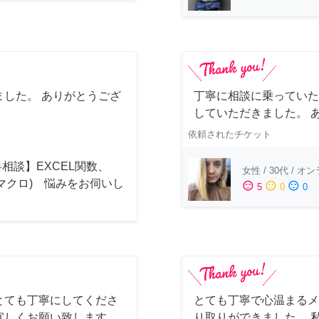
した。 ありがとうござ
丁寧に相談に乗っていた
していただきました。 
依頼されたチケット
相談】EXCEL関数、
女性
/
30代
/
オン
(マクロ) 悩みをお伺いし
sentiment_satisfied
sentiment_neutral
sentiment_dissatisfied
5
0
0
！
とても丁寧にしてくださ
とても丁寧で心温まるメ
宜しくお願い致します
り取りができました。 