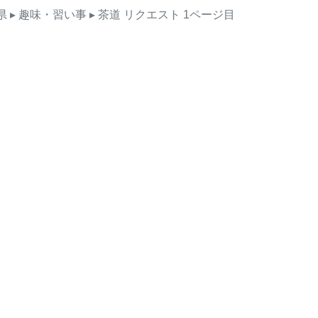
県
▸ 趣味・習い事
▸ 茶道
リクエスト
1ページ目