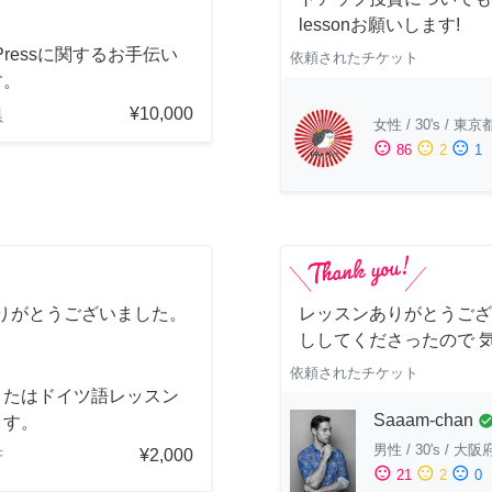
lessonお願いします!
dPressに関するお手伝い
依頼されたチケット
す。
¥10,000
県
女性
/
30's
/
東京
sentiment_satisfied
sentiment_neutral
sentiment_dissatisfied
86
2
1
りがとうございました。
レッスンありがとうござ
ししてくださったので 
依頼されたチケット
またはドイツ語レッスン
Saaam-chan
check_cir
ます。
男性
/
30's
/
大阪
¥2,000
府
sentiment_satisfied
sentiment_neutral
sentiment_dissatisfied
21
2
0