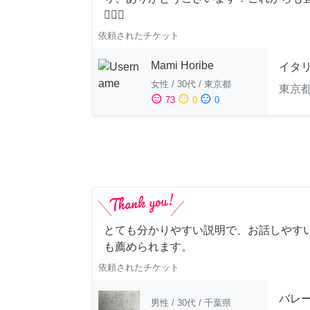
🙇‍♀️✨
依頼されたチケット
Mami Horibe
イタ
女性
/
30代
/
東京都
東京
sentiment_satisfied
sentiment_neutral
sentiment_dissatisfied
73
0
0
とても分かりやすい説明で、お話しやすい
も薦められます。
依頼されたチケット
バレ
男性
/
30代
/
千葉県