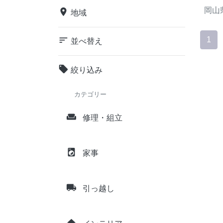
岡山
place
地域
sort
1
並べ替え
local_offer
絞り込み
カテゴリー
weekend
修理・組立
local_laundry_service
家事
local_shipping
引っ越し
home