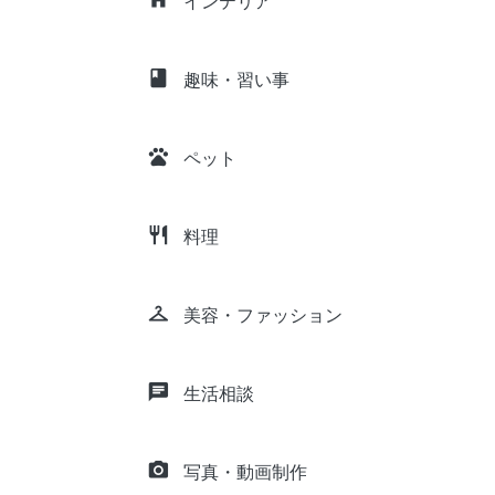
インテリア
class
趣味・習い事
pets
ペット
restaurant
料理
checkroom
美容・ファッション
chat
生活相談
camera_alt
写真・動画制作