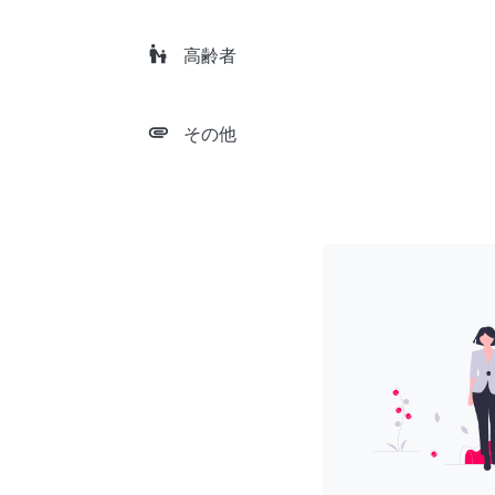
escalator_warning
高齢者
attachment
その他