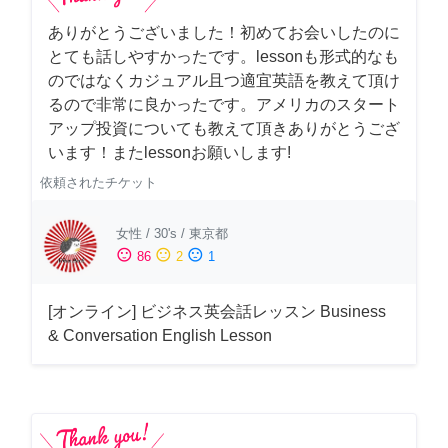
ありがとうございました！初めてお会いしたのに
とても話しやすかったです。lessonも形式的なも
のではなくカジュアル且つ適宜英語を教えて頂け
るので非常に良かったです。アメリカのスタート
アップ投資についても教えて頂きありがとうござ
います！またlessonお願いします!
依頼されたチケット
女性
/
30's
/
東京都
sentiment_satisfied
sentiment_neutral
sentiment_dissatisfied
86
2
1
[オンライン] ビジネス英会話レッスン Business
& Conversation English Lesson