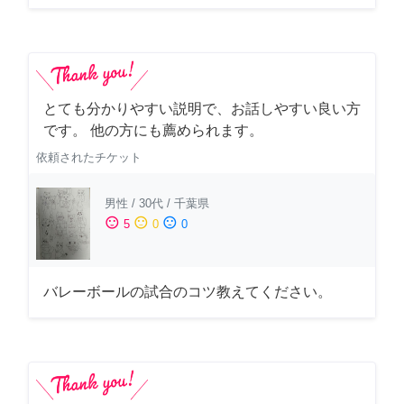
とても分かりやすい説明で、お話しやすい良い方
です。 他の方にも薦められます。
依頼されたチケット
男性
/
30代
/
千葉県
sentiment_satisfied
sentiment_neutral
sentiment_dissatisfied
5
0
0
バレーボールの試合のコツ教えてください。