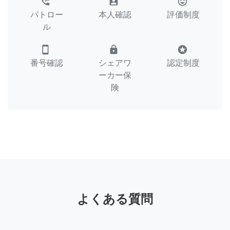
perm_phone_msg
assignment_ind
tag_faces
パトロー
本人確認
評価制度
ル
smartphone
lock
stars
番号確認
シェアワ
認定制度
ーカー保
険
よくある質問