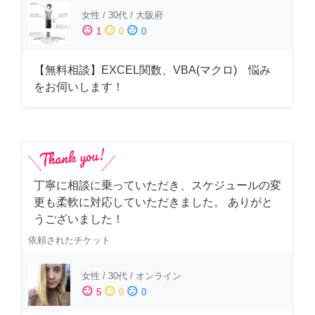
女性
/
30代
/
大阪府
sentiment_satisfied
sentiment_neutral
sentiment_dissatisfied
1
0
0
【無料相談】EXCEL関数、VBA(マクロ) 悩み
をお伺いします！
丁寧に相談に乗っていただき、スケジュールの変
更も柔軟に対応していただきました。 ありがと
うございました！
依頼されたチケット
女性
/
30代
/
オンライン
sentiment_satisfied
sentiment_neutral
sentiment_dissatisfied
5
0
0