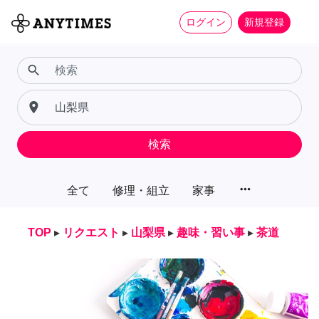
ログイン
新規登録
search
place
検索
more_horiz
全て
修理・組立
家事
TOP
▸
リクエスト
▸
山梨県
▸
趣味・習い事
▸
茶道