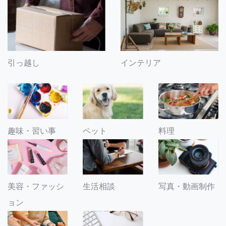
引っ越し
インテリア
趣味・習い事
ペット
料理
美容・ファッシ
生活相談
写真・動画制作
ョン