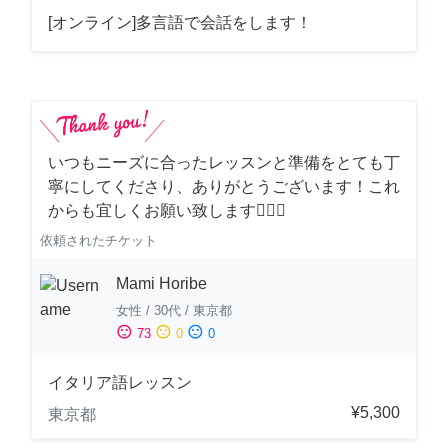
[オンライン]多言語で会話をします！
いつもニーズに合ったレッスンと準備をとても丁
寧にしてくださり、ありがとうございます！これ
からも宜しくお願い致します🙇‍♀️✨
依頼されたチケット
Mami Horibe
女性
/
30代
/
東京都
sentiment_satisfied
sentiment_neutral
sentiment_dissatisfied
73
0
0
イタリア語レッスン
¥5,300
東京都