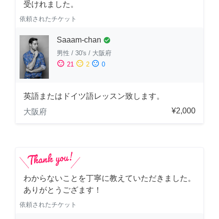
受けれました。
依頼されたチケット
Saaam-chan
check_circle
男性
/
30's
/
大阪府
sentiment_satisfied
sentiment_neutral
sentiment_dissatisfied
21
2
0
英語またはドイツ語レッスン致します。
¥2,000
大阪府
わからないことを丁寧に教えていただきました。
ありがとうござます！
依頼されたチケット