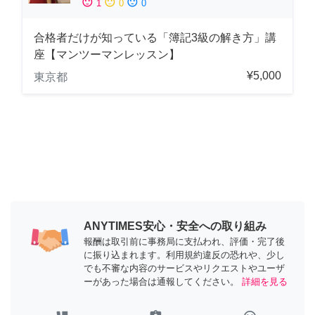
sentiment_satisfied
sentiment_neutral
sentiment_dissatisfied
1
0
0
合格者だけが知っている「簿記3級の解き方」講
座【マンツーマンレッスン】
¥5,000
東京都
ANYTIMES安心・安全への取り組み
報酬は取引前に事務局に支払われ、評価・完了後
に振り込まれます。利用規約違反の恐れや、少し
でも不審な内容のサービスやリクエストやユーザ
ーがあった場合は通報してください。
詳細を見る