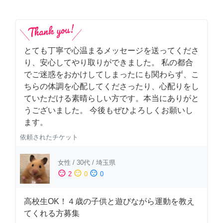
とても丁寧で心温まるメッセージを送ってくださ
り、安心してやり取りができました。 私の都合
でご迷惑をおかけしてしまったにも関わらず、こ
ちらの体調を心配してくださったり、心配りをし
ていただける素晴らしい方です。本当にありがと
うございました。 今後もぜひよろしくお願いし
ます。
依頼されたチケット
女性
/
30代
/
埼玉県
sentiment_satisfied
sentiment_neutral
sentiment_dissatisfied
2
0
0
高校生OK！４歳の子供と遊びながら運動を教え
てくれる方募集