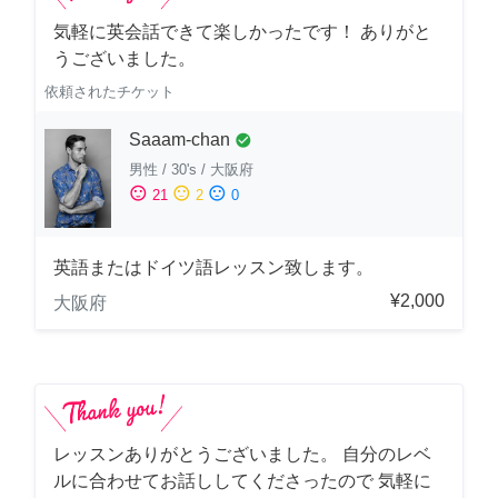
気軽に英会話できて楽しかったです！ ありがと
うございました。
依頼されたチケット
Saaam-chan
check_circle
男性
/
30's
/
大阪府
sentiment_satisfied
sentiment_neutral
sentiment_dissatisfied
21
2
0
英語またはドイツ語レッスン致します。
¥2,000
大阪府
レッスンありがとうございました。 自分のレベ
ルに合わせてお話ししてくださったので 気軽に