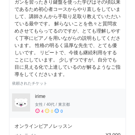
ガンを習ったきり鍵盤を使った学びはその頃以来
であるため初心者コースからやり直しをしていま
して、講師さんから手取り足取り教えていただい
ている最中です。 解らないことを色々と質問攻
めさせてもらってるのですが、とても理解しやす
く丁寧にピアノを用いながらの説明もしてくださ
います。 性格の明るく温厚な先生で、とても優
しいです。 リピートで、今後も継続利用をする
ことにしています。 少しずつですが、自分でも
目に見える化で上達しているのが解るようなご指
導をしてくださいます。
依頼されたチケット
irime
女性
/
40代
/
東京都
sentiment_satisfied
sentiment_neutral
sentiment_dissatisfied
4
0
0
オンラインピアノレッスン