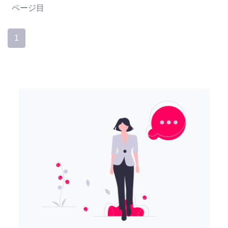
ページ目
1