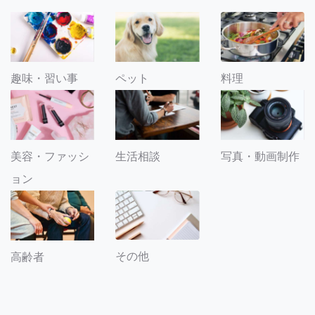
趣味・習い事
ペット
料理
美容・ファッシ
生活相談
写真・動画制作
ョン
その他
高齢者