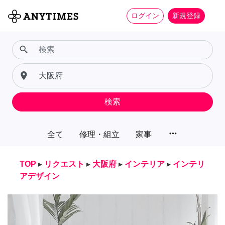
ログイン
新規登録
search
place
検索
more_horiz
全て
修理・組立
家事
TOP
▸
リクエスト
▸
大阪府
▸
インテリア
▸
インテリ
アデザイン