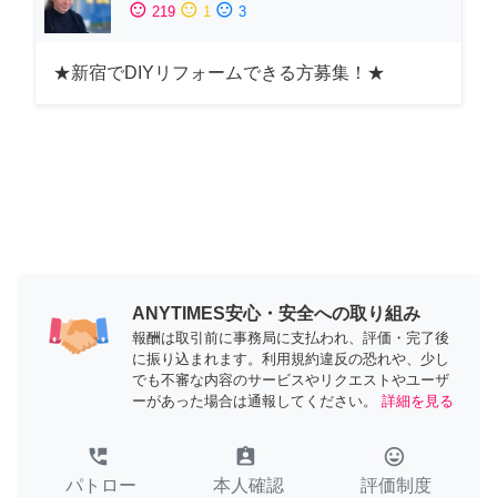
sentiment_satisfied
sentiment_neutral
sentiment_dissatisfied
219
1
3
★新宿でDIYリフォームできる方募集！★
ANYTIMES安心・安全への取り組み
報酬は取引前に事務局に支払われ、評価・完了後
に振り込まれます。利用規約違反の恐れや、少し
でも不審な内容のサービスやリクエストやユーザ
ーがあった場合は通報してください。
詳細を見る
perm_phone_msg
assignment_ind
tag_faces
パトロー
本人確認
評価制度