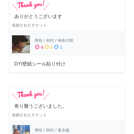
ありがとうございます
依頼されたチケット
男性
/
40代
/
神奈川県
sentiment_satisfied
sentiment_neutral
sentiment_dissatisfied
4
0
1
DYI壁紙シール貼り付け
有り難うございました。
依頼されたチケット
男性
/
60代
/
東京都