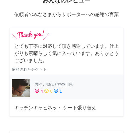
みんなのレビュー
依頼者のみなさまからサポーターへの感謝の言葉
とても丁寧に対応して頂き感謝しています。仕上
がりも素晴らしく気に入っています。ありがとう
ございました。
依頼されたチケット
男性
/
40代
/
神奈川県
sentiment_satisfied
sentiment_neutral
sentiment_dissatisfied
4
0
1
キッチンキャビネット シート張り替え