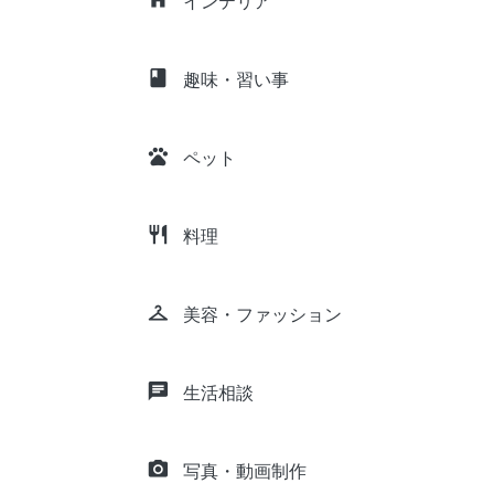
インテリア
class
趣味・習い事
pets
ペット
restaurant
料理
checkroom
美容・ファッション
chat
生活相談
camera_alt
写真・動画制作