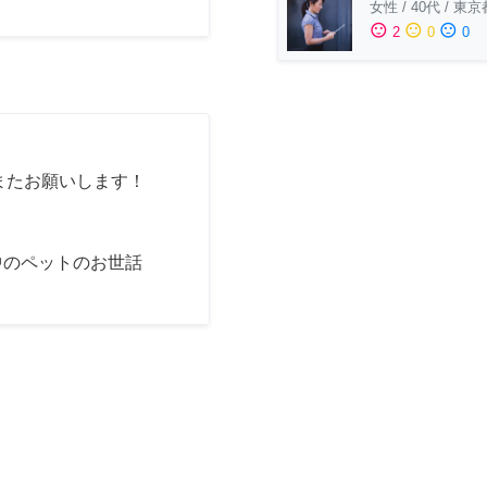
女性
/
40代
/
東京
sentiment_satisfied
sentiment_neutral
sentiment_dissatisfied
2
0
0
またお願いします！
中のペットのお世話