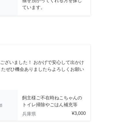
猫を預かってくれる方を探し
ています。
ございました！ おかげで安心して出かけ
またぜひ機会ありましたらよろしくお願い
飼主様ご不在時ねこちゃんの
トイレ掃除やごはん補充等
都
¥3,000
兵庫県