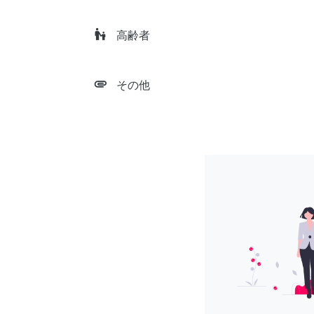
escalator_warning
高齢者
attachment
その他