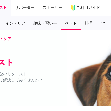
スト
サポーター
ストーリー
ご利用ガイド
more_horiz
インテリア
趣味・習い事
ペット
料理
トケア
スト
なのリクエスト
て解決してみませんか？