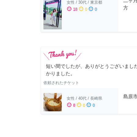
二ヶ
女性
/
30代
/
東京都
方
sentiment_satisfied
sentiment_neutral
sentiment_dissatisfied
18
0
0
短い間でしたが、ありがとうございました
かりました。
依頼されたチケット
島原
女性
/
40代
/
長崎県
sentiment_satisfied
sentiment_neutral
sentiment_dissatisfied
8
0
0