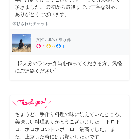
頂きました。 最初から最後までご丁寧な対応、
ありがとうございます。
依頼されたチケット
女性
/
30's
/
東京都
sentiment_satisfied
sentiment_neutral
sentiment_dissatisfied
4
0
1
【3人分のランチ弁当を作ってくださる方、気軽
にご連絡ください】
ちょうど、手作り料理の味に飢えていたところ、
美味しい料理ありがとうございました。 トロト
ロ、ホロホロのトンポーロー最高でした。 ま
た、上京した時にはお願いしたいです。