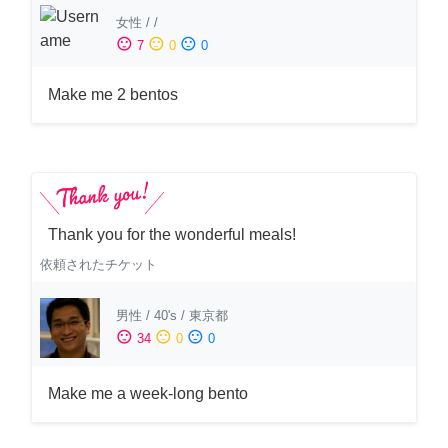
女性
/
/
sentiment_satisfied
sentiment_neutral
sentiment_dissatisfied
7
0
0
Make me 2 bentos
Thank you for the wonderful meals!
依頼されたチケット
男性
/
40's
/
東京都
sentiment_satisfied
sentiment_neutral
sentiment_dissatisfied
34
0
0
Make me a week-long bento