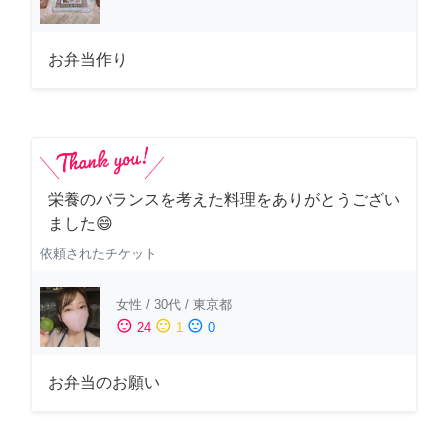
お弁当作り
栄養のバランスを考えた料理をありがとうござい
ました😄
依頼されたチケット
女性
/
30代
/
東京都
sentiment_satisfied
sentiment_neutral
sentiment_dissatisfied
24
1
0
お弁当のお願い