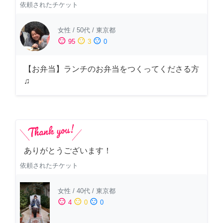
依頼されたチケット
女性
/
50代
/
東京都
sentiment_satisfied
sentiment_neutral
sentiment_dissatisfied
95
3
0
【お弁当】ランチのお弁当をつくってくださる方
♫
ありがとうございます！
依頼されたチケット
女性
/
40代
/
東京都
sentiment_satisfied
sentiment_neutral
sentiment_dissatisfied
4
0
0