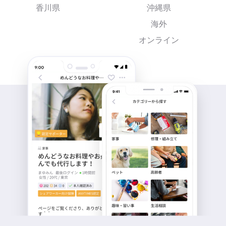
香川県
沖縄県
海外
オンライン