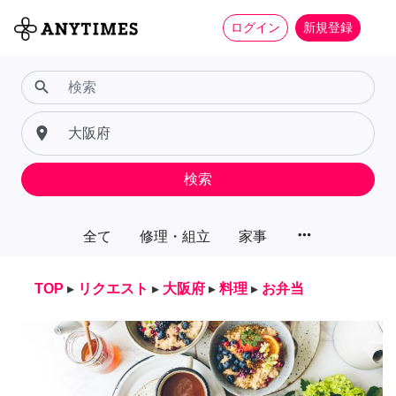
ログイン
新規登録
search
place
検索
more_horiz
全て
修理・組立
家事
TOP
▸
リクエスト
▸
大阪府
▸
料理
▸
お弁当