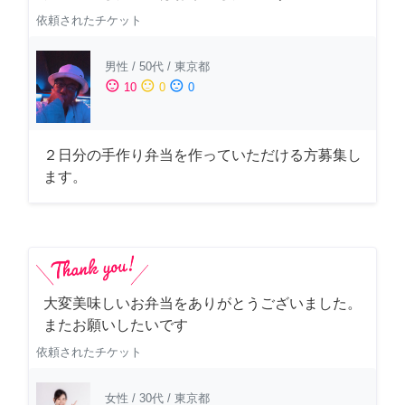
依頼されたチケット
男性
/
50代
/
東京都
sentiment_satisfied
sentiment_neutral
sentiment_dissatisfied
10
0
0
２日分の手作り弁当を作っていただける方募集し
ます。
大変美味しいお弁当をありがとうございました。
またお願いしたいです
依頼されたチケット
女性
/
30代
/
東京都