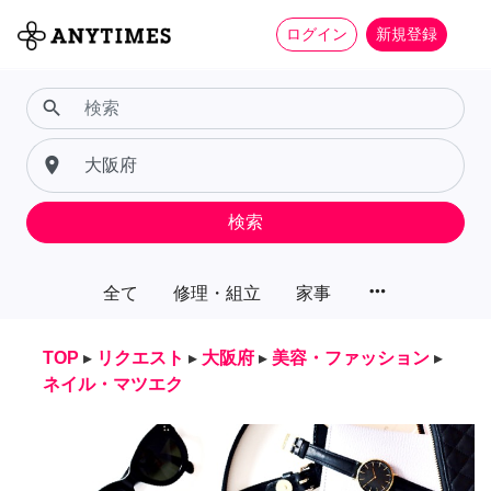
ログイン
新規登録
search
place
検索
more_horiz
全て
修理・組立
家事
TOP
▸
リクエスト
▸
大阪府
▸
美容・ファッション
▸
ネイル・マツエク