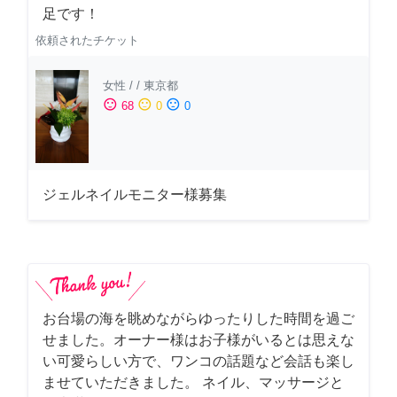
足です！
依頼されたチケット
女性
/
/
東京都
sentiment_satisfied
sentiment_neutral
sentiment_dissatisfied
68
0
0
ジェルネイルモニター様募集
お台場の海を眺めながらゆったりした時間を過ご
せました。オーナー様はお子様がいるとは思えな
い可愛らしい方で、ワンコの話題など会話も楽し
ませていただきました。 ネイル、マッサージと