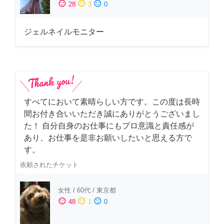
sentiment_satisfied
sentiment_neutral
sentiment_dissatisfied
28
3
0
ジェルネイルモニター
すべてにおいて素晴らしい方です。この度は長時
間お付き合いいただき誠にありがとうございまし
た！ 自分自身のお仕事にもプロ意識と責任感が
あり、お仕事を是非お願いしたいと思える方で
す。
依頼されたチケット
女性
/
60代
/
東京都
sentiment_satisfied
sentiment_neutral
sentiment_dissatisfied
48
1
0