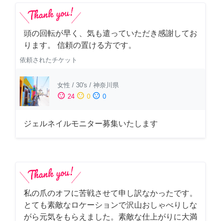
頭の回転が早く、気も遣っていただき感謝してお
ります。 信頼の置ける方です。
依頼されたチケット
女性
/
30's
/
神奈川県
sentiment_satisfied
sentiment_neutral
sentiment_dissatisfied
24
0
0
ジェルネイルモニター募集いたします
私の爪のオフに苦戦させて申し訳なかったです。
とても素敵なロケーションで沢山おしゃべりしな
がら元気をもらえました。素敵な仕上がりに大満