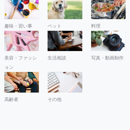
趣味・習い事
ペット
料理
美容・ファッシ
生活相談
写真・動画制作
ョン
その他
高齢者