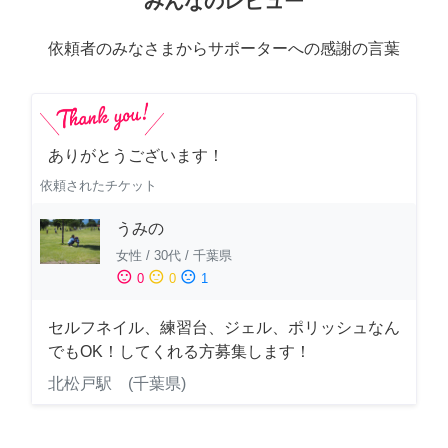
みんなのレビュー
依頼者のみなさまからサポーターへの感謝の言葉
ありがとうございます！
依頼されたチケット
うみの
女性
/
30代
/
千葉県
sentiment_satisfied
sentiment_neutral
sentiment_dissatisfied
0
0
1
セルフネイル、練習台、ジェル、ポリッシュなん
でもOK！してくれる方募集します！
北松戸駅 (千葉県)