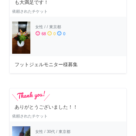
も大満足です！
依頼されたチケット
女性
/
/
東京都
sentiment_satisfied
sentiment_neutral
sentiment_dissatisfied
68
0
0
フットジェルモニター様募集
ありがとうございました！！
依頼されたチケット
女性
/
30代
/
東京都