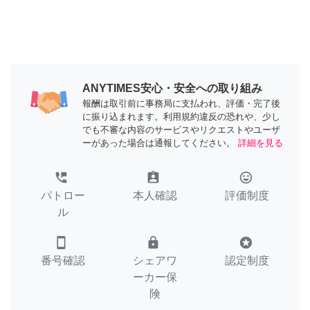
ANYTIMES安心・安全への取り組み
報酬は取引前に事務局に支払われ、評価・完了後
に振り込まれます。利用規約違反の恐れや、少し
でも不審な内容のサービスやリクエストやユーザ
ーがあった場合は通報してください。
詳細を見る
perm_phone_msg
assignment_ind
tag_faces
パトロー
本人確認
評価制度
ル
smartphone
lock
stars
番号確認
シェアワ
認定制度
ーカー保
険