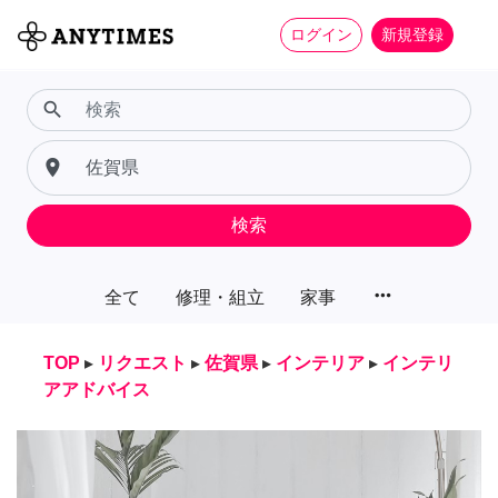
ログイン
新規登録
search
place
検索
more_horiz
全て
修理・組立
家事
TOP
▸
リクエスト
▸
佐賀県
▸
インテリア
▸
インテリ
アアドバイス