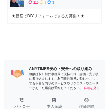
sentiment_satisfied
sentiment_neutral
sentiment_dissatisfied
219
1
3
★新宿でDIYリフォームできる方募集！★
ANYTIMES安心・安全への取り組み
報酬は取引前に事務局に支払われ、評価・完了後
に振り込まれます。利用規約違反の恐れや、少し
でも不審な内容のサービスやリクエストやユーザ
ーがあった場合は通報してください。
詳細を見る
perm_phone_msg
assignment_ind
tag_faces
パトロー
本人確認
評価制度