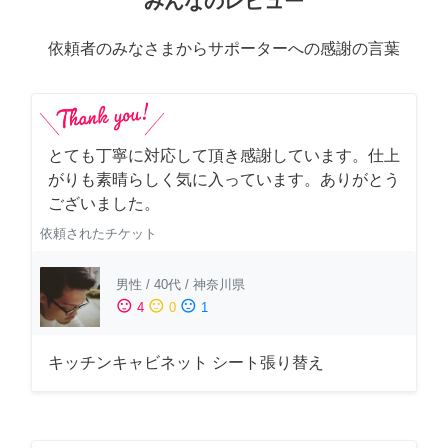
みんなのレビュー
依頼者のみなさまからサポーターへの感謝の言葉
とても丁寧に対応して頂き感謝しています。仕上
がりも素晴らしく気に入っています。ありがとう
ございました。
依頼されたチケット
男性
/
40代
/
神奈川県
sentiment_satisfied
sentiment_neutral
sentiment_dissatisfied
4
0
1
キッチンキャビネット シート張り替え