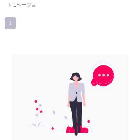
ト
1ページ目
1