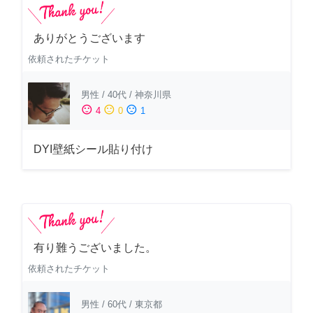
ありがとうございます
依頼されたチケット
男性
/
40代
/
神奈川県
sentiment_satisfied
sentiment_neutral
sentiment_dissatisfied
4
0
1
DYI壁紙シール貼り付け
有り難うございました。
依頼されたチケット
男性
/
60代
/
東京都