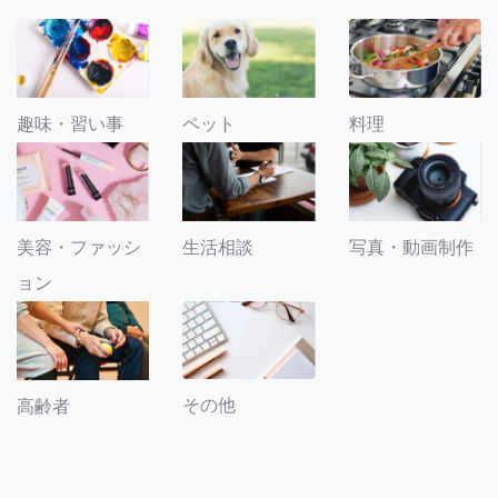
趣味・習い事
ペット
料理
美容・ファッシ
生活相談
写真・動画制作
ョン
その他
高齢者