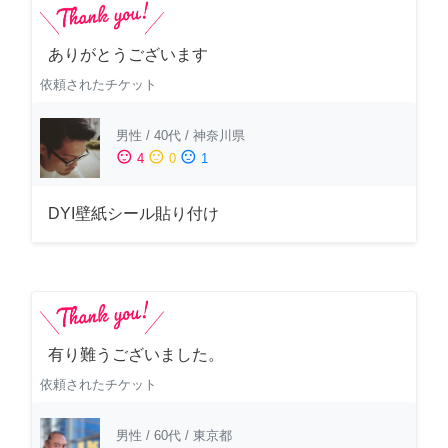
ありがとうございます
依頼されたチケット
男性
/
40代
/
神奈川県
sentiment_satisfied
sentiment_neutral
sentiment_dissatisfied
4
0
1
DYI壁紙シール貼り付け
有り難うございました。
依頼されたチケット
男性
/
60代
/
東京都