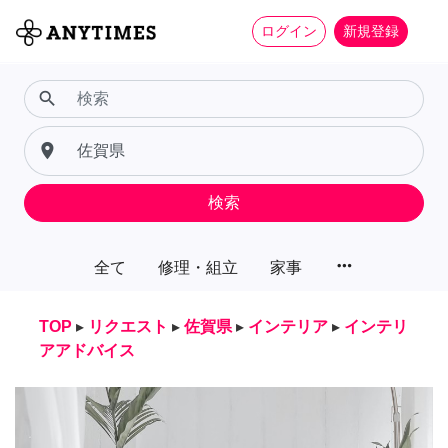
ログイン
新規登録
search
place
検索
more_horiz
全て
修理・組立
家事
TOP
▸
リクエスト
▸
佐賀県
▸
インテリア
▸
インテリ
アアドバイス