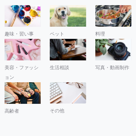
趣味・習い事
ペット
料理
美容・ファッシ
生活相談
写真・動画制作
ョン
その他
高齢者