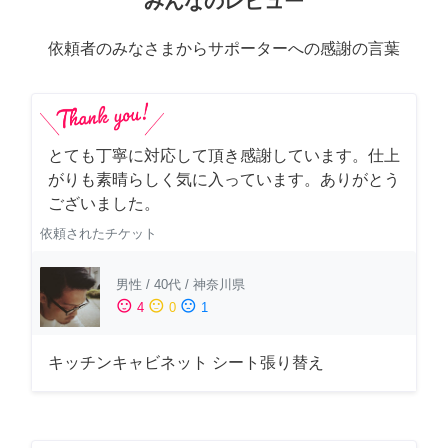
みんなのレビュー
依頼者のみなさまからサポーターへの感謝の言葉
とても丁寧に対応して頂き感謝しています。仕上
がりも素晴らしく気に入っています。ありがとう
ございました。
依頼されたチケット
男性
/
40代
/
神奈川県
sentiment_satisfied
sentiment_neutral
sentiment_dissatisfied
4
0
1
キッチンキャビネット シート張り替え