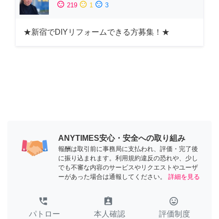
sentiment_satisfied
sentiment_neutral
sentiment_dissatisfied
219
1
3
★新宿でDIYリフォームできる方募集！★
ANYTIMES安心・安全への取り組み
報酬は取引前に事務局に支払われ、評価・完了後
に振り込まれます。利用規約違反の恐れや、少し
でも不審な内容のサービスやリクエストやユーザ
ーがあった場合は通報してください。
詳細を見る
perm_phone_msg
assignment_ind
tag_faces
パトロー
本人確認
評価制度