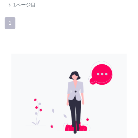
ト
1ページ目
1