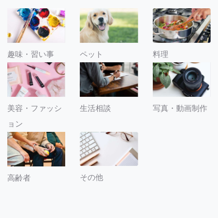
趣味・習い事
ペット
料理
美容・ファッシ
生活相談
写真・動画制作
ョン
その他
高齢者