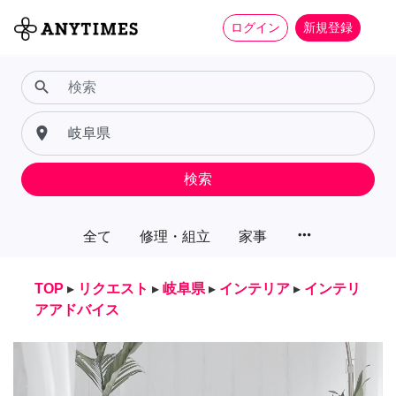
ログイン
新規登録
search
place
検索
more_horiz
全て
修理・組立
家事
TOP
▸
リクエスト
▸
岐阜県
▸
インテリア
▸
インテリ
アアドバイス