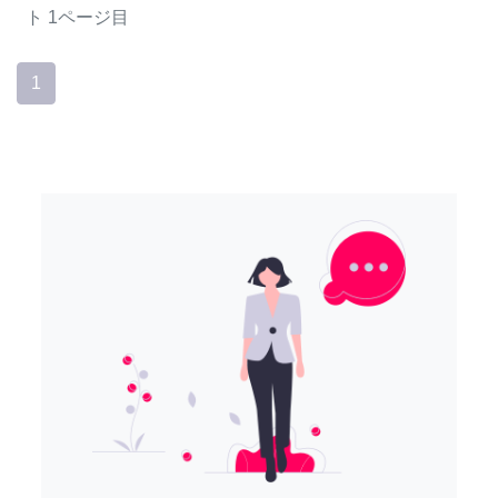
ト
1ページ目
1