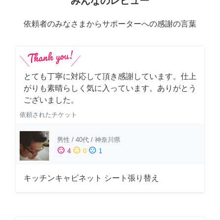
みんなのレビュー
依頼者のみなさまからサポーターへの感謝の言葉
とても丁寧に対応して頂き感謝しています。仕上
がりも素晴らしく気に入っています。ありがとう
ございました。
依頼されたチケット
男性
/
40代
/
神奈川県
sentiment_satisfied
sentiment_neutral
sentiment_dissatisfied
4
0
1
キッチンキャビネット シート張り替え