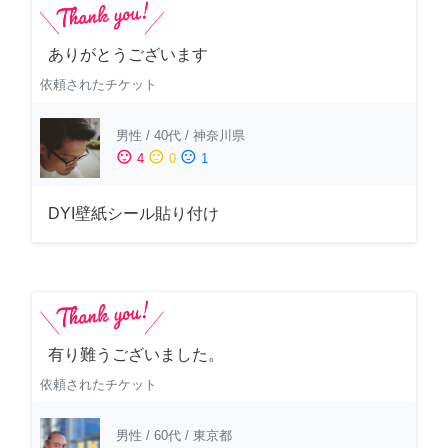
ありがとうございます
依頼されたチケット
男性
/
40代
/
神奈川県
sentiment_satisfied
sentiment_neutral
sentiment_dissatisfied
4
0
1
DYI壁紙シール貼り付け
有り難うございました。
依頼されたチケット
男性
/
60代
/
東京都