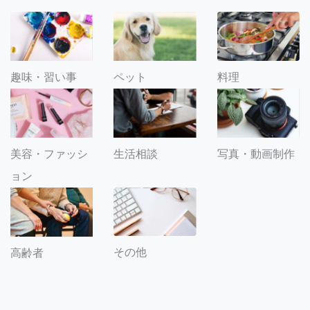
趣味・習い事
ペット
料理
美容・ファッシ
生活相談
写真・動画制作
ョン
その他
高齢者