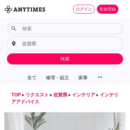
ログイン
新規登録
search
place
検索
more_horiz
全て
修理・組立
家事
TOP
▸
リクエスト
▸
佐賀県
▸
インテリア
▸
インテリ
アアドバイス