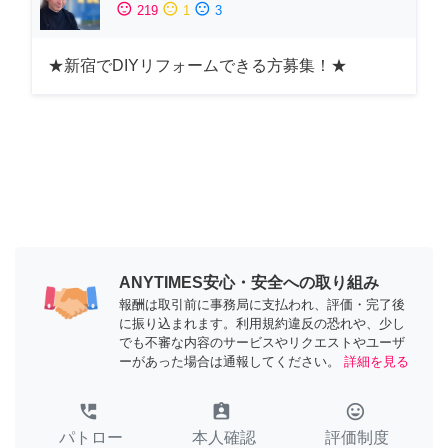
sentiment_satisfied
sentiment_neutral
sentiment_dissatisfied
219
1
3
★新宿でDIYリフォームできる方募集！★
ANYTIMES安心・安全への取り組み
報酬は取引前に事務局に支払われ、評価・完了後
に振り込まれます。利用規約違反の恐れや、少し
でも不審な内容のサービスやリクエストやユーザ
ーがあった場合は通報してください。
詳細を見る
perm_phone_msg
assignment_ind
tag_faces
パトロー
本人確認
評価制度