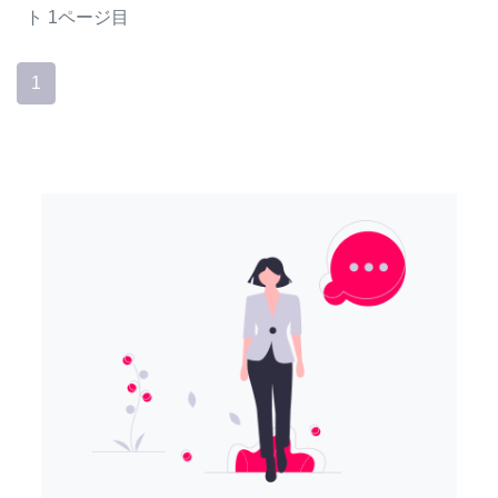
ト
1ページ目
1