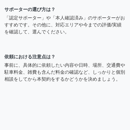
サポーターの選び方は？
「認定サポーター」や「本人確認済み」のサポーターがお
すすめです。その他に、対応エリアや今までの評価/実績
を確認して、選んでください。
依頼における注意点は？
事前に、具体的に依頼したい内容や日時、場所、交通費や
駐車料金、雑費も含んだ料金の確認など、しっかりと個別
相談をしてから本契約をするかどうかを決めましょう。