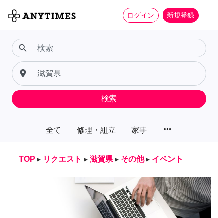
ログイン
新規登録
search
place
検索
more_horiz
全て
修理・組立
家事
TOP
▸
リクエスト
▸
滋賀県
▸
その他
▸
イベント