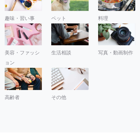
趣味・習い事
ペット
料理
美容・ファッシ
生活相談
写真・動画制作
ョン
その他
高齢者