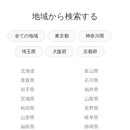
地域から検索する
全ての地域
東京都
神奈川県
埼玉県
大阪府
京都府
北海道
富山県
青森県
石川県
岩手県
福井県
宮城県
山梨県
秋田県
長野県
山形県
岐阜県
福島県
静岡県