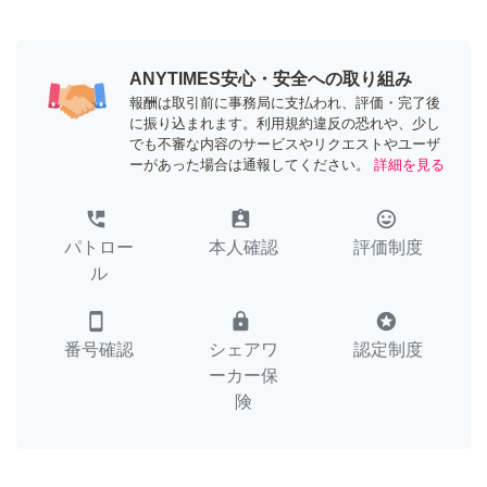
ANYTIMES安心・安全への取り組み
報酬は取引前に事務局に支払われ、評価・完了後
に振り込まれます。利用規約違反の恐れや、少し
でも不審な内容のサービスやリクエストやユーザ
ーがあった場合は通報してください。
詳細を見る
perm_phone_msg
assignment_ind
tag_faces
パトロー
本人確認
評価制度
ル
smartphone
lock
stars
番号確認
シェアワ
認定制度
ーカー保
険