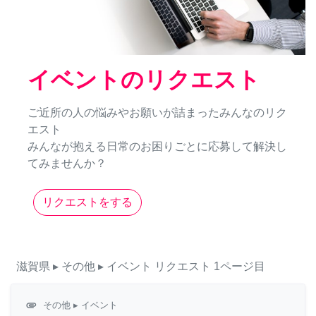
イベントのリクエスト
ご近所の人の悩みやお願いが詰まったみんなのリク
エスト
みんなが抱える日常のお困りごとに応募して解決し
てみませんか？
リクエストをする
滋賀県
▸ その他
▸ イベント
リクエスト
1ページ目
attachment
その他
▸ イベント