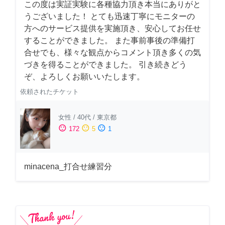
この度は実証実験に各種協力頂き本当にありがと
うございました！ とても迅速丁寧にモニターの
方へのサービス提供を実施頂き、安心してお任せ
することができました。 また事前事後の準備打
合せでも、様々な観点からコメント頂き多くの気
づきを得ることができました。 引き続きどう
ぞ、よろしくお願いいたします。
依頼されたチケット
女性
/
40代
/
東京都
sentiment_satisfied
sentiment_neutral
sentiment_dissatisfied
172
5
1
minacena_打合せ練習分