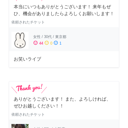
本当にいつもありがとうございます！ 来年もぜ
ひ、機会がありましたらよろしくお願いします！
依頼されたチケット
女性
/
30代
/
東京都
sentiment_satisfied
sentiment_neutral
sentiment_dissatisfied
44
0
1
お笑いライブ
ありがとうございます！ また、よろしければ、
ぜひお越しください！！
依頼されたチケット