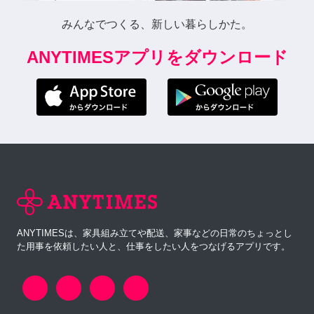
みんなでつくる、新しい暮らしかた。
ANYTIMESアプリをダウンロード
ANYTIMESは、家具組み立てや配送、家事などの日常のちょっとし
た用事を依頼したい人と、仕事をしたい人をつなげるアプリです。