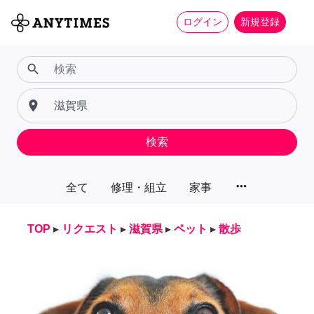
ログイン
新規登録
search
place
検索
more_horiz
全て
修理・組立
家事
TOP
▸
リクエスト
▸
滋賀県
▸
ペット
▸
散歩