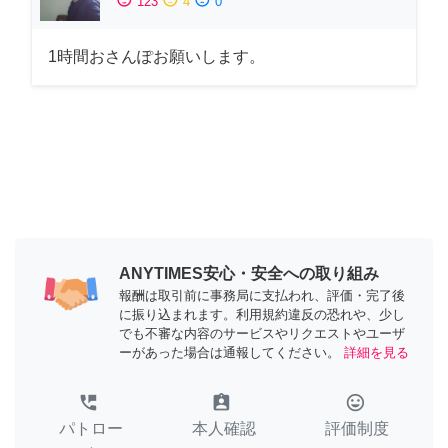
123
4
0
1時間おさんぽお願いします。
ANYTIMES安心・安全への取り組み
報酬は取引前に事務局に支払われ、評価・完了後
に振り込まれます。利用規約違反の恐れや、少し
でも不審な内容のサービスやリクエストやユーザ
ーがあった場合は通報してください。
詳細を見る
perm_phone_msg
assignment_ind
tag_faces
パトロー
本人確認
評価制度