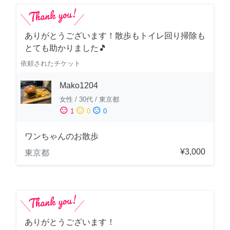
ありがとうございます！散歩もトイレ回り掃除も
とても助かりました🎵
依頼されたチケット
Mako1204
女性
/
30代
/
東京都
sentiment_satisfied
sentiment_neutral
sentiment_dissatisfied
1
0
0
ワンちゃんのお散歩
¥3,000
東京都
ありがとうございます！