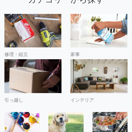
修理・組立
家事
引っ越し
インテリア