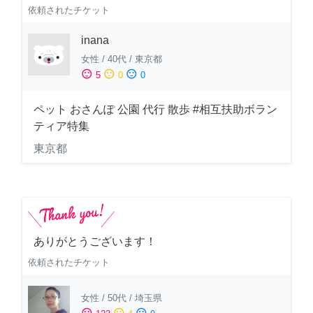
依頼されたチケット
inana
女性
/
40代
/
東京都
sentiment_satisfied
sentiment_neutral
sentiment_dissatisfied
5
0
0
ペット おさんぽ 公園 代行 散歩 #相互扶助ボラン
ティア特集
東京都
ありがとうございます！
依頼されたチケット
女性
/
50代
/
埼玉県
sentiment_satisfied
sentiment_neutral
sentiment_dissatisfied