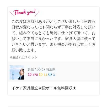
この度はお取引ありがとうございました！何度も
日程が変わったにも関わらず丁寧に対応して頂い
て、組み立てもとても綺麗に仕上げて頂いて、お
願いして本当に良かったです。家具大切に使って
いきたいと思います。また機会があれば宜しくお
願い致します。
依頼されたチケット
男性
/
50代
/
埼玉県
sentiment_satisfied
sentiment_neutral
sentiment_dissatisfied
470
14
3
イケア家具組立★段ボール無料回収★