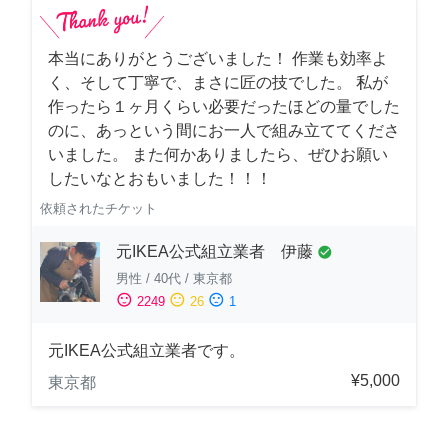
本当にありがとうございました！ 作業も効率よ
く、そして丁寧で、まさに匠の技でした。 私が
作ったら１ヶ月くらい必要だったほどの量でした
のに、あっという間にお一人で組み立ててくださ
いました。 また何かありましたら、ぜひお願い
したいなとおもいました！！！
依頼されたチケット
元IKEA公式組立業者 伊藤
check_circle
男性
/
40代
/
東京都
sentiment_satisfied
sentiment_neutral
sentiment_dissatisfied
2249
26
1
元IKEA公式組立業者です。
¥5,000
東京都