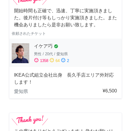
開始時間も正確で、迅速、丁寧に実施頂きまし
た。後片付け等もしっかり実施頂きました。また
機会ありましたら是非お願い致します。
依頼されたチケット
イケア巧
check_circle
男性
/
20代
/
愛知県
sentiment_satisfied
sentiment_neutral
sentiment_dissatisfied
1358
64
2
IKEA公式組立会社出身 長久手店エリア外対応
します！
¥6,500
愛知県