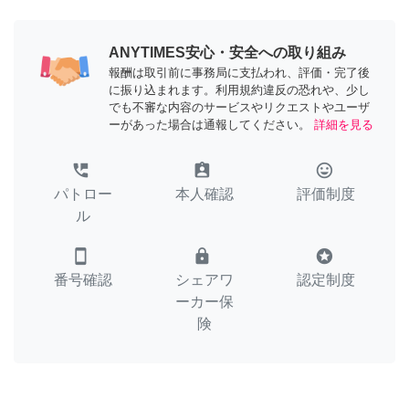
ANYTIMES安心・安全への取り組み
報酬は取引前に事務局に支払われ、評価・完了後
に振り込まれます。利用規約違反の恐れや、少し
でも不審な内容のサービスやリクエストやユーザ
ーがあった場合は通報してください。
詳細を見る
perm_phone_msg
assignment_ind
tag_faces
パトロー
本人確認
評価制度
ル
smartphone
lock
stars
番号確認
シェアワ
認定制度
ーカー保
険