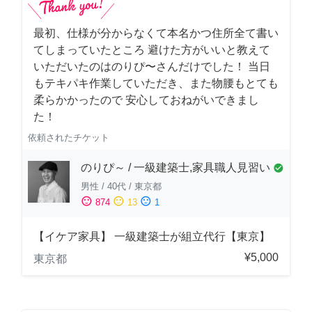
最初、仕様が分からなくて本名かつ住所全て書い
てしまっていたところ 避けた方がいいと教えて
いただいたのはのりぴ〜さんだけでした！ 当日
もテキパキ作業していただき、また物腰もとても
柔らかかったので 安心しておねがいできまし
た！
依頼されたチケット
のりぴ～ / 一級建築士,家具職人見習い
check_circle
男性
/
40代
/
東京都
sentiment_satisfied
sentiment_neutral
sentiment_dissatisfied
874
13
1
【イケア家具】 一級建築士が組立代行【東京】
¥5,000
東京都