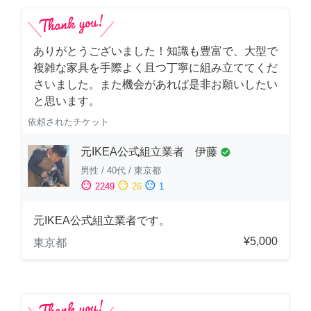
ありがとうございました！知識も豊富で、大型で
複雑な家具を手際よく且つ丁寧に組み立ててくだ
さいました。また機会があれば是非お願いしたい
と思います。
依頼されたチケット
元IKEA公式組立業者 伊藤
check_circle
男性
/
40代
/
東京都
sentiment_satisfied
sentiment_neutral
sentiment_dissatisfied
2249
26
1
元IKEA公式組立業者です。
¥5,000
東京都