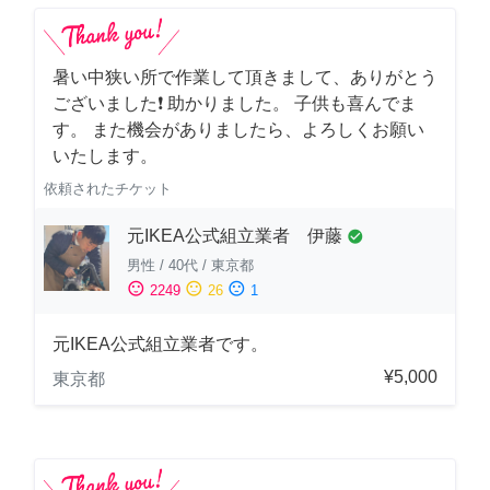
暑い中狭い所で作業して頂きまして、ありがとう
ございました❗️ 助かりました。 子供も喜んでま
す。 また機会がありましたら、よろしくお願い
いたします。
依頼されたチケット
元IKEA公式組立業者 伊藤
check_circle
男性
/
40代
/
東京都
sentiment_satisfied
sentiment_neutral
sentiment_dissatisfied
2249
26
1
元IKEA公式組立業者です。
¥5,000
東京都