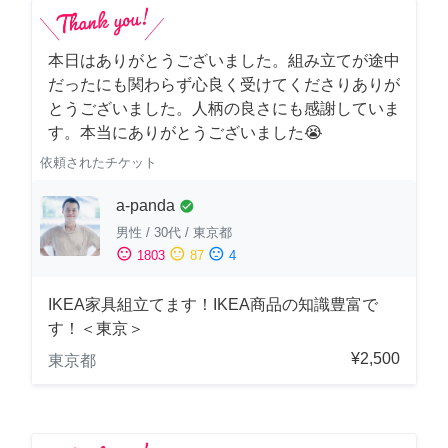
本日はありがとうございました。組み立てが途中
だったにも関わらず心良く受けてくださりありが
とうございました。人柄の良さにも感謝していま
す。本当にありがとうございました😭
依頼されたチケット
a-panda
check_circle
男性
/
30代
/
東京都
sentiment_satisfied
sentiment_neutral
sentiment_dissatisfied
1803
87
4
IKEA家具組立てます！IKEA商品の知識豊富で
す！＜東京＞
¥2,500
東京都