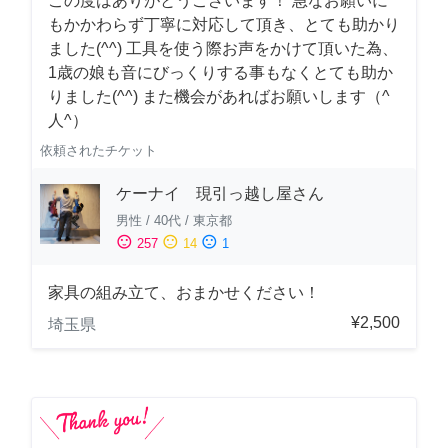
この度はありがとうございます！ 急なお願いに
もかかわらず丁寧に対応して頂き、とても助かり
ました(^^) 工具を使う際お声をかけて頂いた為、
1歳の娘も音にびっくりする事もなくとても助か
りました(^^) また機会があればお願いします（^
人^）
依頼されたチケット
ケーナイ 現引っ越し屋さん
男性
/
40代
/
東京都
sentiment_satisfied
sentiment_neutral
sentiment_dissatisfied
257
14
1
家具の組み立て、おまかせください！
¥2,500
埼玉県