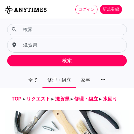
ログイン
新規登録
search
place
検索
more_horiz
全て
修理・組立
家事
TOP
▸
リクエスト
▸
滋賀県
▸
修理・組立
▸
水回り