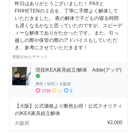
昨日はありがとうございました！ PAXと
FRIHETENの２点を、丁寧に手際よく解体して
いただきました。 夜の解体で子どもの寝る時間
も遅くなるかなと思っていたのですが、スピーデ
ィーな解体でありがたかったです。 また、引っ
越しの際や保管の際のアドバイスもしていただ
き、参考にさせていただきます！
依頼されたチケット
現役IKEA家具組立/解体 Adde(アッデ)
check_circle
男性
/
50代
/
大阪府
sentiment_satisfied
sentiment_neutral
sentiment_dissatisfied
1710
11
0
【大阪】公式価格より断然お得！公式クオリティ
のIKEA家具組立解体
¥2,000
大阪府