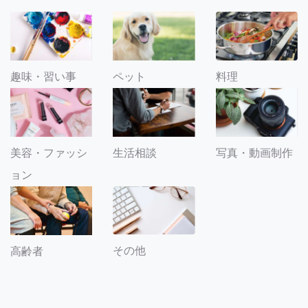
趣味・習い事
ペット
料理
美容・ファッシ
生活相談
写真・動画制作
ョン
その他
高齢者