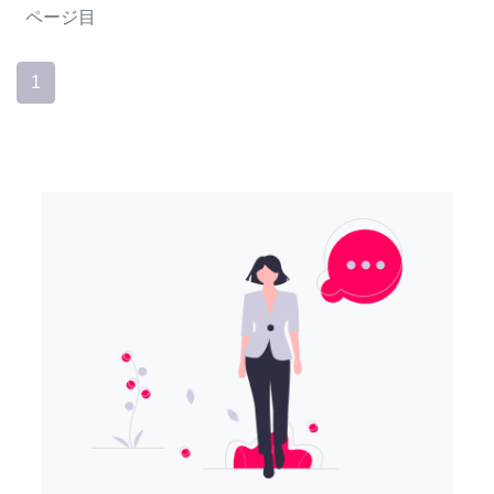
ページ目
1