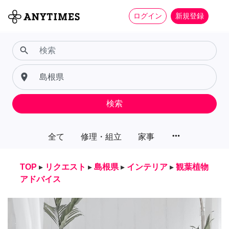
ログイン
新規登録
search
place
検索
more_horiz
全て
修理・組立
家事
TOP
▸
リクエスト
▸
島根県
▸
インテリア
▸
観葉植物
アドバイス