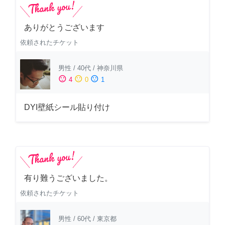
ありがとうございます
依頼されたチケット
男性
/
40代
/
神奈川県
sentiment_satisfied
sentiment_neutral
sentiment_dissatisfied
4
0
1
DYI壁紙シール貼り付け
有り難うございました。
依頼されたチケット
男性
/
60代
/
東京都