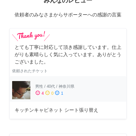
みんなのレビュー
依頼者のみなさまからサポーターへの感謝の言葉
とても丁寧に対応して頂き感謝しています。仕上
がりも素晴らしく気に入っています。ありがとう
ございました。
依頼されたチケット
男性
/
40代
/
神奈川県
sentiment_satisfied
sentiment_neutral
sentiment_dissatisfied
4
0
1
キッチンキャビネット シート張り替え