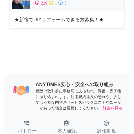
sentiment_satisfied
sentiment_neutral
sentiment_dissatisfied
219
1
3
★新宿でDIYリフォームできる方募集！★
ANYTIMES安心・安全への取り組み
報酬は取引前に事務局に支払われ、評価・完了後
に振り込まれます。利用規約違反の恐れや、少し
でも不審な内容のサービスやリクエストやユーザ
ーがあった場合は通報してください。
詳細を見る
perm_phone_msg
assignment_ind
tag_faces
パトロー
本人確認
評価制度