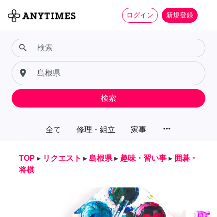
ログイン
新規登録
search
place
検索
more_horiz
全て
修理・組立
家事
TOP
▸
リクエスト
▸
島根県
▸
趣味・習い事
▸
囲碁・
将棋