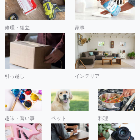
修理・組立
家事
引っ越し
インテリア
趣味・習い事
ペット
料理