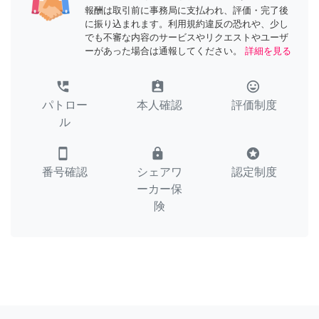
報酬は取引前に事務局に支払われ、評価・完了後
に振り込まれます。利用規約違反の恐れや、少し
でも不審な内容のサービスやリクエストやユーザ
ーがあった場合は通報してください。
詳細を見る
perm_phone_msg
assignment_ind
tag_faces
パトロー
本人確認
評価制度
ル
smartphone
lock
stars
番号確認
シェアワ
認定制度
ーカー保
険