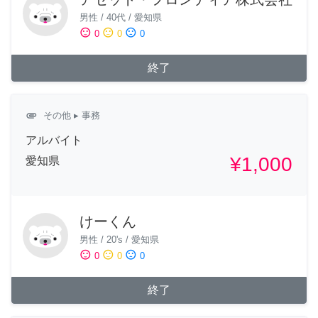
男性
/
40代
/
愛知県
sentiment_satisfied
sentiment_neutral
sentiment_dissatisfied
0
0
0
終了
attachment
その他
▸ 事務
アルバイト
¥1,000
愛知県
けーくん
男性
/
20's
/
愛知県
sentiment_satisfied
sentiment_neutral
sentiment_dissatisfied
0
0
0
終了