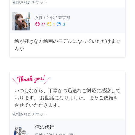
依頼されたチケット
女性
/
40代
/
東京都
sentiment_satisfied
sentiment_neutral
sentiment_dissatisfied
44
1
0
絵が好きな方絵画のモデルになっていただけませ
んか
いつもながら、丁寧かつ迅速なご対応に感謝して
おります。 お世話になりました。 またご依頼を
させていただきます。
依頼されたチケット
俺の代行