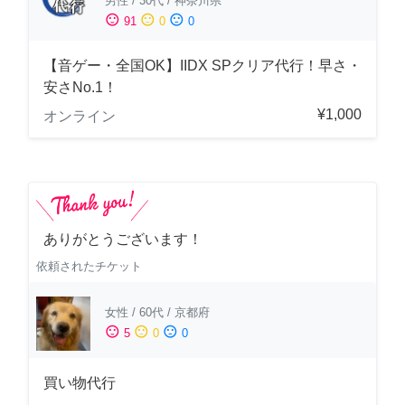
男性
/
30代
/
神奈川県
sentiment_satisfied
sentiment_neutral
sentiment_dissatisfied
91
0
0
【音ゲー・全国OK】IIDX SPクリア代行！早さ・
安さNo.1！
¥1,000
オンライン
ありがとうございます！
依頼されたチケット
女性
/
60代
/
京都府
sentiment_satisfied
sentiment_neutral
sentiment_dissatisfied
5
0
0
買い物代行