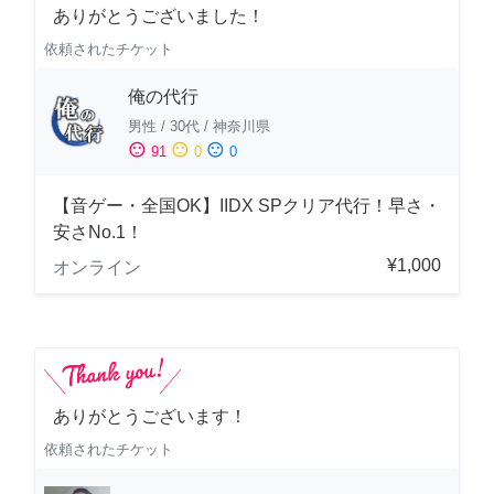
ありがとうございました！
依頼されたチケット
俺の代行
男性
/
30代
/
神奈川県
sentiment_satisfied
sentiment_neutral
sentiment_dissatisfied
91
0
0
【音ゲー・全国OK】IIDX SPクリア代行！早さ・
安さNo.1！
¥1,000
オンライン
ありがとうございます！
依頼されたチケット