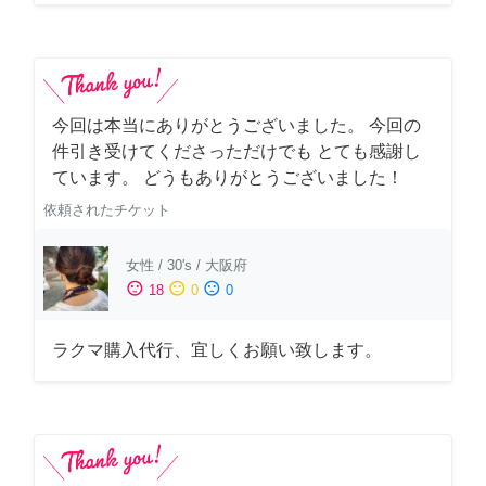
今回は本当にありがとうございました。 今回の
件引き受けてくださっただけでも とても感謝し
ています。 どうもありがとうございました！
依頼されたチケット
女性
/
30's
/
大阪府
sentiment_satisfied
sentiment_neutral
sentiment_dissatisfied
18
0
0
ラクマ購入代行、宜しくお願い致します。