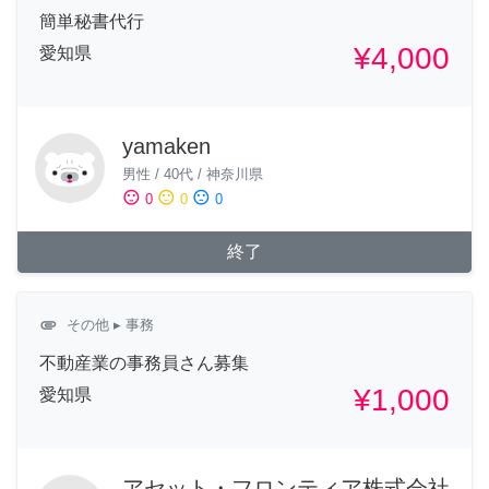
簡単秘書代行
¥4,000
愛知県
yamaken
男性
/
40代
/
神奈川県
sentiment_satisfied
sentiment_neutral
sentiment_dissatisfied
0
0
0
終了
attachment
その他
▸ 事務
不動産業の事務員さん募集
¥1,000
愛知県
アセット・フロンティア株式会社