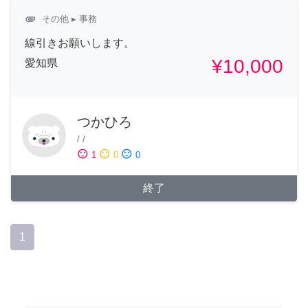
attachment
その他
▸ 事務
線引きお願いします。
¥10,000
愛知県
つかひろ
/
/
sentiment_satisfied
sentiment_neutral
sentiment_dissatisfied
1
0
0
終了
1