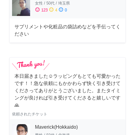
女性
/
50代
/
埼玉県
sentiment_satisfied
sentiment_neutral
sentiment_dissatisfied
123
4
0
サプリメントや化粧品の袋詰めなどを手伝ってく
ださい
本日届きました☺️ラッピングもとても可愛かった
です！！急な依頼にもかかわらず快く引き受けて
くださってありがとうございました。またタイミ
ングが良ければ引き受けてくださると嬉しいです
🙏
依頼されたチケット
Maverick(Hokkaido)