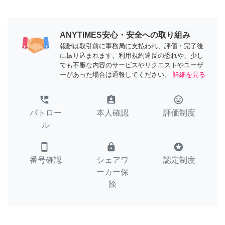
ANYTIMES安心・安全への取り組み
報酬は取引前に事務局に支払われ、評価・完了後
に振り込まれます。利用規約違反の恐れや、少し
でも不審な内容のサービスやリクエストやユーザ
ーがあった場合は通報してください。
詳細を見る
perm_phone_msg
assignment_ind
tag_faces
パトロー
本人確認
評価制度
ル
smartphone
lock
stars
番号確認
シェアワ
認定制度
ーカー保
険