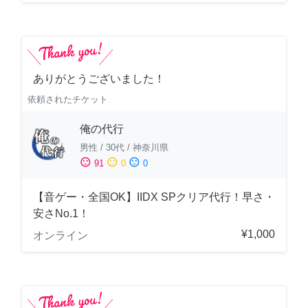
ありがとうございました！
依頼されたチケット
俺の代行
男性
/
30代
/
神奈川県
sentiment_satisfied
sentiment_neutral
sentiment_dissatisfied
91
0
0
【音ゲー・全国OK】IIDX SPクリア代行！早さ・
安さNo.1！
¥1,000
オンライン