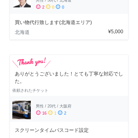
男性
/
50代
/
北海道
sentiment_satisfied
sentiment_neutral
sentiment_dissatisfied
2
0
0
買い物代行致します(北海道エリア)
¥5,000
北海道
ありがとうございました！とても丁寧な対応でし
た。
依頼されたチケット
男性
/
20代
/
大阪府
sentiment_satisfied
sentiment_neutral
sentiment_dissatisfied
16
1
2
スクリーンタイムパスコード設定