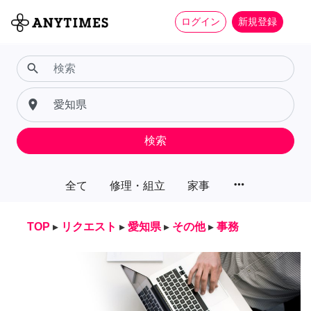
ログイン
新規登録
search
place
検索
more_horiz
全て
修理・組立
家事
TOP
▸
リクエスト
▸
愛知県
▸
その他
▸
事務