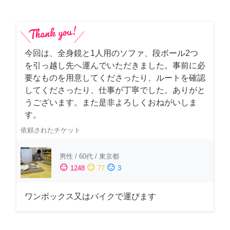
今回は、全身鏡と1人用のソファ、段ボール2つ
を引っ越し先へ運んでいただきました。事前に必
要なものを用意してくださったり、ルートを確認
してくださったり、仕事が丁寧でした。ありがと
うございます。また是非よろしくおねがいしま
す。
依頼されたチケット
男性
/
60代
/
東京都
sentiment_satisfied
sentiment_neutral
sentiment_dissatisfied
1248
77
3
ワンボックス又はバイクで運びます