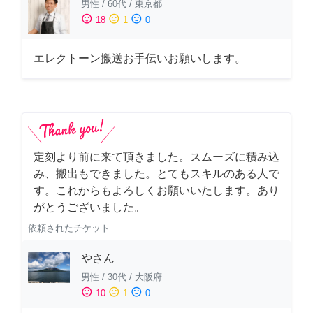
男性
/
60代
/
東京都
sentiment_satisfied
sentiment_neutral
sentiment_dissatisfied
18
1
0
エレクトーン搬送お手伝いお願いします。
定刻より前に来て頂きました。スムーズに積み込
み、搬出もできました。とてもスキルのある人で
す。これからもよろしくお願いいたします。あり
がとうございました。
依頼されたチケット
やさん
男性
/
30代
/
大阪府
sentiment_satisfied
sentiment_neutral
sentiment_dissatisfied
10
1
0