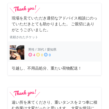
現場を見ていただき適切なアドバイス相談にのっ
ていただきとても助かりました。 ご親切にあり
がとうございました。
依頼されたチケット
男性
/
30代
/
愛知県
sentiment_satisfied
sentiment_neutral
sentiment_dissatisfied
4
0
0
引越し、不用品処分、重たい荷物配送！
遠い所を来てくださり、重いタンスを２つ車に積
む作業は大変だったと思います。 大変お世話に