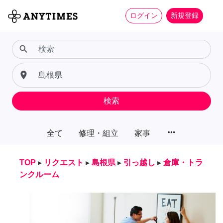
ログイン
新規登録
search
place
検索
more_horiz
全て
修理・組立
家事
TOP
▸
リクエスト
▸
島根県
▸
引っ越し
▸
倉庫・トラ
ンクルーム