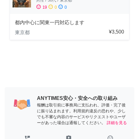
男性
/
50代
/
東京都
sentiment_satisfied
sentiment_neutral
sentiment_dissatisfied
19
0
0
都内中心に関東一円対応します
¥3,500
東京都
ANYTIMES安心・安全への取り組み
報酬は取引前に事務局に支払われ、評価・完了後
に振り込まれます。利用規約違反の恐れや、少し
でも不審な内容のサービスやリクエストやユーザ
ーがあった場合は通報してください。
詳細を見る
perm_phone_msg
assignment_ind
tag_faces