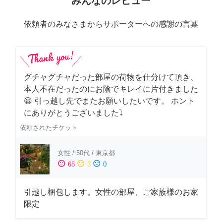
みんなのレビュー
依頼者のみなさまからサポーターへの感謝の言葉
グチャグチャだった部屋の荷物を仕分けて頂き、
本人不在だったのにお陰でキレイに片付きました
😀 引っ越し先でまたお願いしたいです。 ホント
にありがとうございました⤵
依頼されたチケット
女性
/
50代
/
東京都
sentiment_satisfied
sentiment_neutral
sentiment_dissatisfied
65
3
0
引越し梱包します。女性の部屋、ご家族様のお家
限定