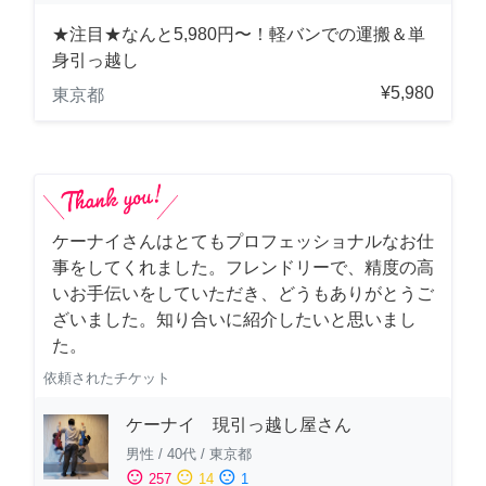
★注目★なんと5,980円〜！軽バンでの運搬＆単
身引っ越し
¥5,980
東京都
ケーナイさんはとてもプロフェッショナルなお仕
事をしてくれました。フレンドリーで、精度の高
いお手伝いをしていただき、どうもありがとうご
ざいました。知り合いに紹介したいと思いまし
た。
依頼されたチケット
ケーナイ 現引っ越し屋さん
男性
/
40代
/
東京都
sentiment_satisfied
sentiment_neutral
sentiment_dissatisfied
257
14
1