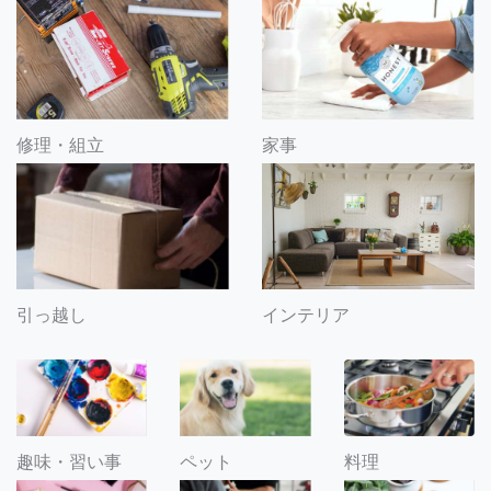
修理・組立
家事
引っ越し
インテリア
趣味・習い事
ペット
料理