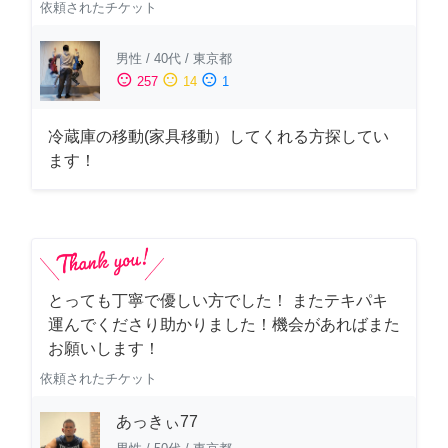
依頼されたチケット
男性
/
40代
/
東京都
sentiment_satisfied
sentiment_neutral
sentiment_dissatisfied
257
14
1
冷蔵庫の移動(家具移動）してくれる方探してい
ます！
とっても丁寧で優しい方でした！ またテキパキ
運んでくださり助かりました！機会があればまた
お願いします！
依頼されたチケット
あっきぃ77