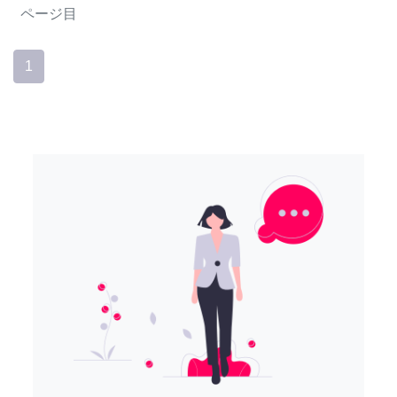
ページ目
1