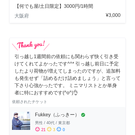
【何でも屋/土日限定】3000円/1時間
¥3,000
大阪府
引っ越し1週間前の依頼にも関わらず快く引き受
けてくれてよかったです^^* 引っ越し前日に予定
したより荷物が増えてしまったのですが、追加料
も発生せず「詰めるだけ詰めましょう」と言って
下さり心強かったです。 ミニマリストとか単身
者に特におすすめです(^o^)👌
依頼されたチケット
Fukkey（ふっきー）
check_circle
男性
/
40代
/
東京都
sentiment_satisfied
sentiment_neutral
sentiment_dissatisfied
21
3
0