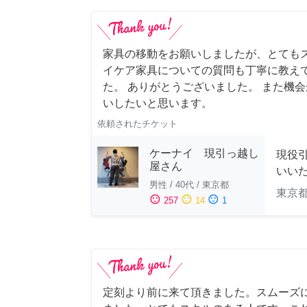
家具の移動をお願いしましたが、とても
イケア家具についての質問も丁寧に教え
た。 ありがとうございました。 また機
いしたいと思います。
依頼されたチケット
ケーナイ 現引っ越し
現役
屋さん
いい
男性
/
40代
/
東京都
東京
sentiment_satisfied
sentiment_neutral
sentiment_dissatisfied
257
14
1
定刻より前に来て頂きました。スムーズ