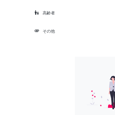
escalator_warning
高齢者
attachment
その他