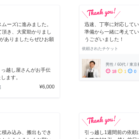
スムーズに進みました。
迅速、丁寧に対応してい
て頂き、大変助かりまし
準備から一緒に考えてい
会がありましたらぜひお願
うございました！
依頼されたチケット
男性
/
60代
/
東京
引っ越し屋さんがお手伝
sentiment_satisfied
sentiment_neutral
sentiment_dissatisfied
18
1
0
たします。
¥6,000
都
に積み込み、搬出もでき
引っ越し1週間前の依頼