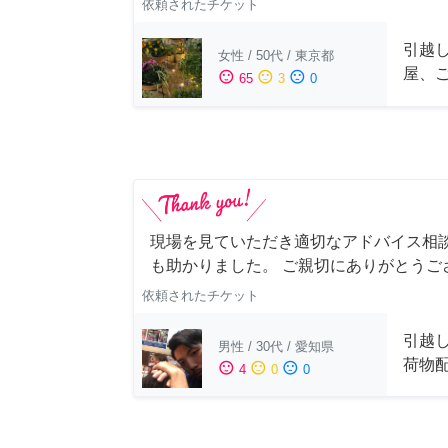
依頼されたチケット
引越
女性
/
50代
/
東京都
屋、
sentiment_satisfied
sentiment_neutral
sentiment_dissatisfied
65
3
0
現場を見ていただき適切なアドバイス相
も助かりました。 ご親切にありがとうご
依頼されたチケット
引越
男性
/
30代
/
愛知県
荷物
sentiment_satisfied
sentiment_neutral
sentiment_dissatisfied
4
0
0