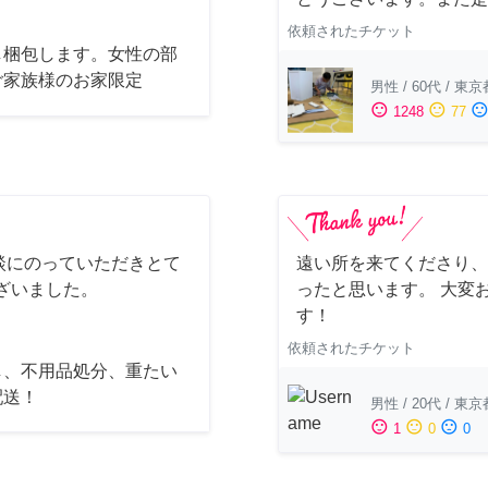
依頼されたチケット
し梱包します。女性の部
ご家族様のお家限定
男性
/
60代
/
東京
sentiment_satisfied
sentiment_neutral
sentiment_dissatisfi
1248
77
談にのっていただきとて
遠い所を来てくださり、
ざいました。
ったと思います。 大変
す！
依頼されたチケット
し、不用品処分、重たい
配送！
男性
/
20代
/
東京
sentiment_satisfied
sentiment_neutral
sentiment_dissatisfied
1
0
0