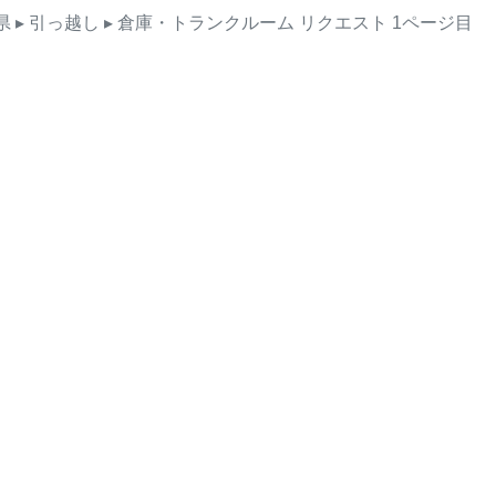
県
▸ 引っ越し
▸ 倉庫・トランクルーム
リクエスト
1ページ目