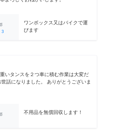
ワンボックス又はバイクで運
都
びます
ed
3
重いタンスを２つ車に積む作業は大変だ
お世話になりました。 ありがとうございま
不用品を無償回収します！
都