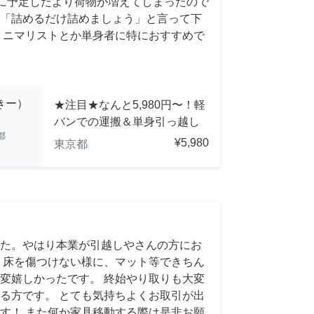
前日に予定したより荷物が増えてしまったので
「詰めるだけ詰めましょう」と言って下
ミニマリストとか単身者に特におすすめで
っきー）
★注目★なんと5,980円〜！軽
バンでの運搬＆単身引っ越し
都
¥5,980
東京都
た。やはり本業が引越しやさんの方にお
 床を傷つけない様に、マット等できちん
変嬉しかったです。 終始やり取りも大変
る方です。 とても気持ちよくお取引が出
す！ また何か家具移動する際は是非お願