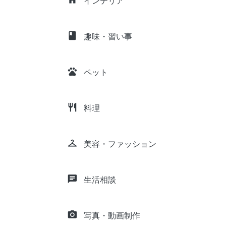
インテリア
class
趣味・習い事
pets
ペット
restaurant
料理
checkroom
美容・ファッション
chat
生活相談
camera_alt
写真・動画制作