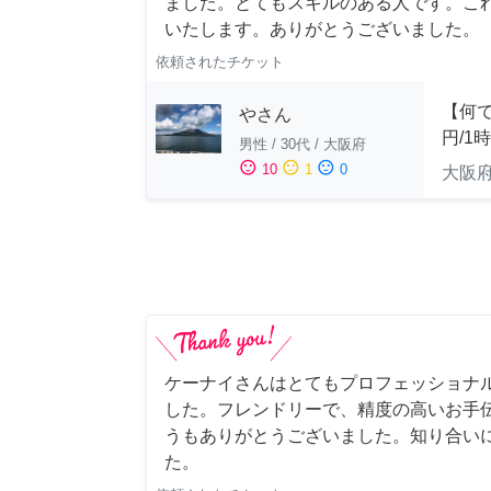
ました。とてもスキルのある人です。こ
いたします。ありがとうございました。
依頼されたチケット
【何で
やさん
円/1
男性
/
30代
/
大阪府
sentiment_satisfied
sentiment_neutral
sentiment_dissatisfied
10
1
0
大阪
ケーナイさんはとてもプロフェッショナ
した。フレンドリーで、精度の高いお手
うもありがとうございました。知り合い
た。