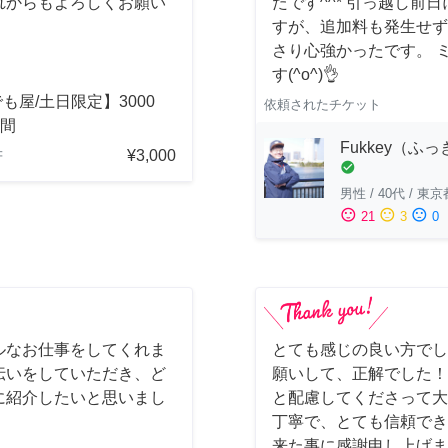
れからもよろしくお願い
たです^^* 引っ越し
すが、追加料も発生せず
さり心強かったです。 
す(^o^)👌
も屋/土日限定】3000
依頼されたチケット
時間
Fukkey（ふ
¥3,000
府
check_circle
男性
/
40代
/
東京
sentiment_satisfied
sentiment_neutral
sentiment_dissatisfied
21
3
0
ルなお仕事をしてくれま
とても感じの良い方でし
伝いをしていただき、ど
願いして、正解でした！
に紹介したいと思いまし
と配慮してくださって大
丁寧で、とても信頼でき
来た事に感謝申し上げま