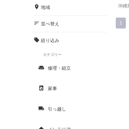
沖縄
place
地域
sort
1
並べ替え
local_offer
絞り込み
カテゴリー
weekend
修理・組立
local_laundry_service
家事
local_shipping
引っ越し
home