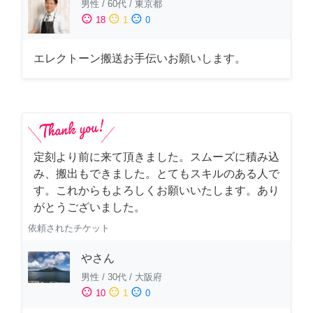
男性
/
60代
/
東京都
sentiment_satisfied
sentiment_neutral
sentiment_dissatisfied
18
1
0
エレクトーン搬送お手伝いお願いします。
定刻より前に来て頂きました。スムーズに積み込
み、搬出もできました。とてもスキルのある人で
す。これからもよろしくお願いいたします。あり
がとうございました。
依頼されたチケット
やさん
男性
/
30代
/
大阪府
sentiment_satisfied
sentiment_neutral
sentiment_dissatisfied
10
1
0