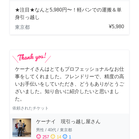
★注目★なんと5,980円〜！軽バンでの運搬＆単
身引っ越し
¥5,980
東京都
ケーナイさんはとてもプロフェッショナルなお仕
事をしてくれました。フレンドリーで、精度の高
いお手伝いをしていただき、どうもありがとうご
ざいました。知り合いに紹介したいと思いまし
た。
依頼されたチケット
ケーナイ 現引っ越し屋さん
男性
/
40代
/
東京都
sentiment_satisfied
sentiment_neutral
sentiment_dissatisfied
257
14
1