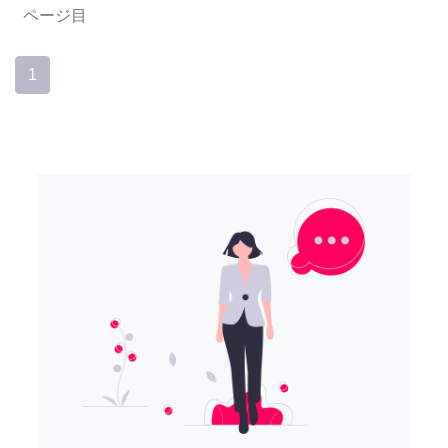
ページ目
1