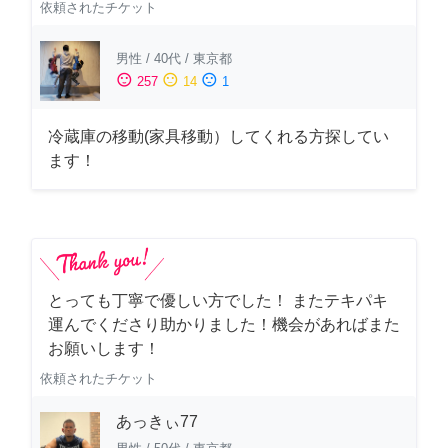
依頼されたチケット
男性
/
40代
/
東京都
sentiment_satisfied
sentiment_neutral
sentiment_dissatisfied
257
14
1
冷蔵庫の移動(家具移動）してくれる方探してい
ます！
とっても丁寧で優しい方でした！ またテキパキ
運んでくださり助かりました！機会があればまた
お願いします！
依頼されたチケット
あっきぃ77