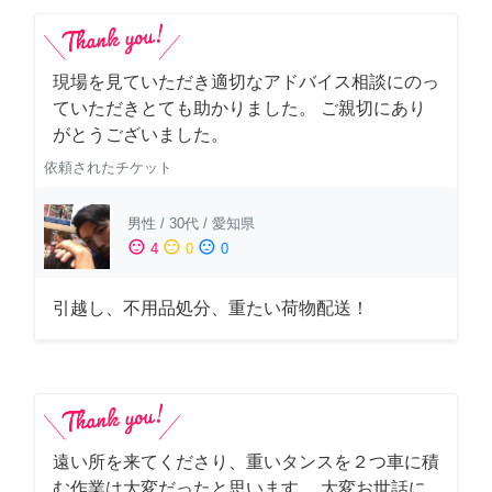
現場を見ていただき適切なアドバイス相談にのっ
ていただきとても助かりました。 ご親切にあり
がとうございました。
依頼されたチケット
男性
/
30代
/
愛知県
sentiment_satisfied
sentiment_neutral
sentiment_dissatisfied
4
0
0
引越し、不用品処分、重たい荷物配送！
遠い所を来てくださり、重いタンスを２つ車に積
む作業は大変だったと思います。 大変お世話に