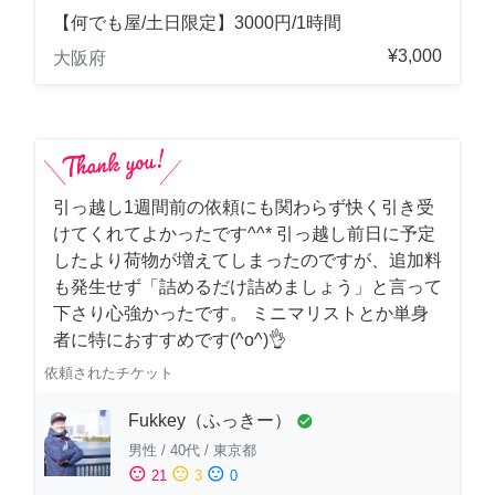
【何でも屋/土日限定】3000円/1時間
¥3,000
大阪府
引っ越し1週間前の依頼にも関わらず快く引き受
けてくれてよかったです^^* 引っ越し前日に予定
したより荷物が増えてしまったのですが、追加料
も発生せず「詰めるだけ詰めましょう」と言って
下さり心強かったです。 ミニマリストとか単身
者に特におすすめです(^o^)👌
依頼されたチケット
Fukkey（ふっきー）
check_circle
男性
/
40代
/
東京都
sentiment_satisfied
sentiment_neutral
sentiment_dissatisfied
21
3
0