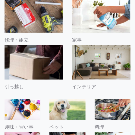
修理・組立
家事
引っ越し
インテリア
趣味・習い事
ペット
料理