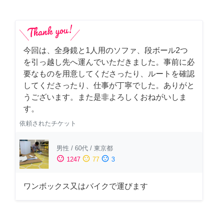
今回は、全身鏡と1人用のソファ、段ボール2つ
を引っ越し先へ運んでいただきました。事前に必
要なものを用意してくださったり、ルートを確認
してくださったり、仕事が丁寧でした。ありがと
うございます。また是非よろしくおねがいしま
す。
依頼されたチケット
男性
/
60代
/
東京都
sentiment_satisfied
sentiment_neutral
sentiment_dissatisfied
1247
77
3
ワンボックス又はバイクで運びます