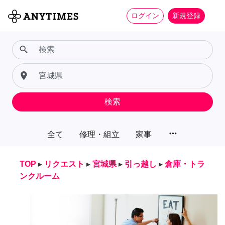
ログイン
新規登録
search
place
検索
more_horiz
全て
修理・組立
家事
TOP
▸
リクエスト
▸
宮城県
▸
引っ越し
▸
倉庫・トラ
ンクルーム