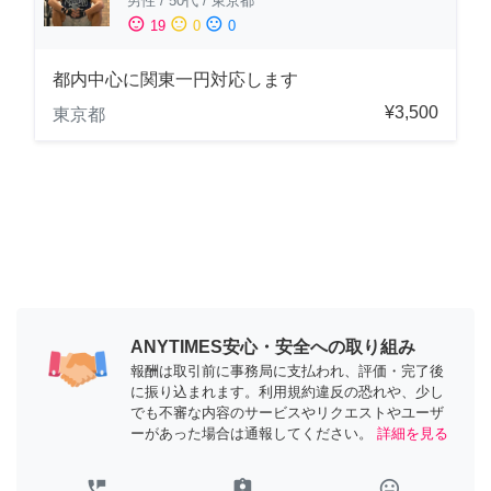
男性
/
50代
/
東京都
sentiment_satisfied
sentiment_neutral
sentiment_dissatisfied
19
0
0
都内中心に関東一円対応します
¥3,500
東京都
ANYTIMES安心・安全への取り組み
報酬は取引前に事務局に支払われ、評価・完了後
に振り込まれます。利用規約違反の恐れや、少し
でも不審な内容のサービスやリクエストやユーザ
ーがあった場合は通報してください。
詳細を見る
perm_phone_msg
assignment_ind
tag_faces