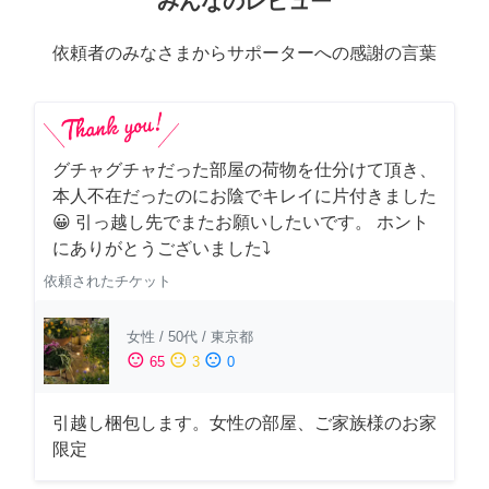
みんなのレビュー
依頼者のみなさまからサポーターへの感謝の言葉
グチャグチャだった部屋の荷物を仕分けて頂き、
本人不在だったのにお陰でキレイに片付きました
😀 引っ越し先でまたお願いしたいです。 ホント
にありがとうございました⤵
依頼されたチケット
女性
/
50代
/
東京都
sentiment_satisfied
sentiment_neutral
sentiment_dissatisfied
65
3
0
引越し梱包します。女性の部屋、ご家族様のお家
限定