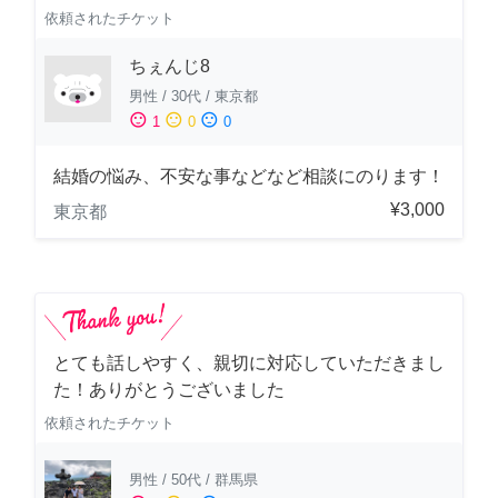
依頼されたチケット
ちぇんじ8
男性
/
30代
/
東京都
sentiment_satisfied
sentiment_neutral
sentiment_dissatisfied
1
0
0
結婚の悩み、不安な事などなど相談にのります！
¥3,000
東京都
とても話しやすく、親切に対応していただきまし
た！ありがとうございました
依頼されたチケット
男性
/
50代
/
群馬県