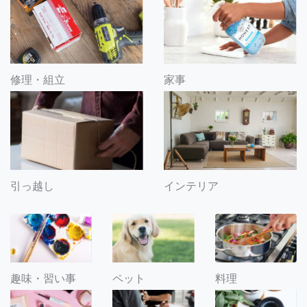
修理・組立
家事
引っ越し
インテリア
趣味・習い事
ペット
料理