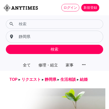
ログイン
新規登録
search
place
検索
more_horiz
全て
修理・組立
家事
TOP
▸
リクエスト
▸
静岡県
▸
生活相談
▸
結婚