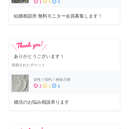
sentiment_satisfied
sentiment_neutral
sentiment_dissatisfied
1
0
0
結婚相談所 無料モニター会員募集します！
ありがとうございます！
依頼されたチケット
女性
/
50代
/
神奈川県
sentiment_satisfied
sentiment_neutral
sentiment_dissatisfied
2
1
0
婚活のお悩み相談承ります