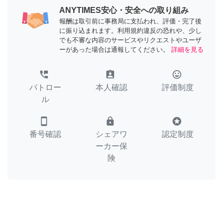
ANYTIMES安心・安全への取り組み
報酬は取引前に事務局に支払われ、評価・完了後
に振り込まれます。利用規約違反の恐れや、少し
でも不審な内容のサービスやリクエストやユーザ
ーがあった場合は通報してください。
詳細を見る
perm_phone_msg
assignment_ind
tag_faces
パトロー
本人確認
評価制度
ル
smartphone
lock
stars
番号確認
シェアワ
認定制度
ーカー保
険